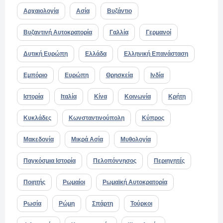
Αρχαιολογία
Ασία
Βυζάντιο
Βυζαντινή Αυτοκρατορία
Γαλλία
Γερμανοί
Δυτική Ευρώπη
Ελλάδα
Ελληνική Επανάσταση
Εμπόριο
Ευρώπη
Θρησκεία
Ινδία
Ιστορία
Ιταλία
Κίνα
Κοινωνία
Κρήτη
Κυκλάδες
Κωνσταντινούπολη
Κύπρος
Μακεδονία
Μικρά Ασία
Μυθολογία
Παγκόσμια Ιστορία
Πελοπόννησος
Περιηγητές
Ποιητής
Ρωμαίοι
Ρωμαϊκή Αυτοκρατορία
Ρωσία
Ρώμη
Σπάρτη
Τούρκοι