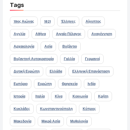
Tags
19ος Αιώνας
1821
Έλληνες
Αίγυπτος
Αγγλία
Αθήνα
Αιγαίο Πέλαγος
Αναγέννηση
Αρχαιολογία
Ασία
Βυζάντιο
Βυζαντινή Αυτοκρατορία
Γαλλία
Γερμανοί
Δυτική Ευρώπη
Ελλάδα
Ελληνική Επανάσταση
Εμπόριο
Ευρώπη
Θρησκεία
Ινδία
Ιστορία
Ιταλία
Κίνα
Κοινωνία
Κρήτη
Κυκλάδες
Κωνσταντινούπολη
Κύπρος
Μακεδονία
Μικρά Ασία
Μυθολογία