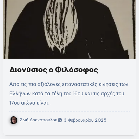
Διονύσιος ο Φιλόσοφος
Από τις πιο αξιόλογες επαναστατικές κινήσεις των
Ελλήνων κατά τα τέλη του 16ου και τις αρχές του
17ου αιώνα είναι…
Ζωή Δρακοπούλου
3 Φεβρουαρίου 2025