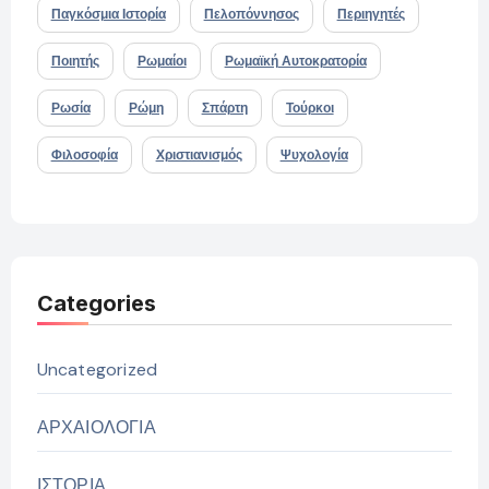
Παγκόσμια Ιστορία
Πελοπόννησος
Περιηγητές
Ποιητής
Ρωμαίοι
Ρωμαϊκή Αυτοκρατορία
Ρωσία
Ρώμη
Σπάρτη
Τούρκοι
Φιλοσοφία
Χριστιανισμός
Ψυχολογία
Categories
Uncategorized
ΑΡΧΑΙΟΛΟΓΙΑ
ΙΣΤΟΡΙΑ