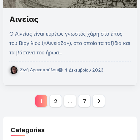
Αινείας
Ο Αινείας είναι ευρέως γνωστός χάρη στο έπος
του Βιργίλιου («Αινειάδα»), στο οποίο τα ταξίδια και
τα βάσανα του ήρωα…
Ζωή Δρακοπούλου
4 Δεκεμβρίου 2023
Σελιδοποίηση
1
2
…
7
άρθρων
Categories