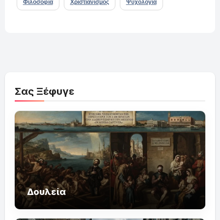
Φιλοσοφία
Χριστιανισμός
Ψυχολογία
Σας Ξέφυγε
Δουλεία