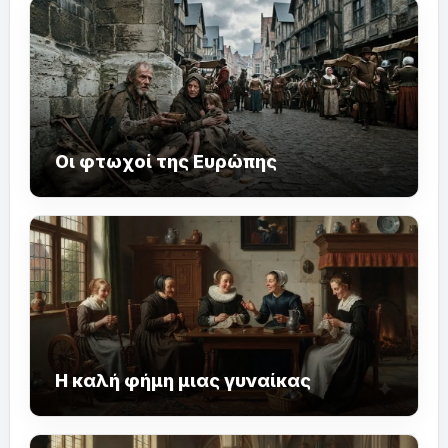
Οι φτωχοί της Ευρώπης
Η καλή φήμη μιας γυναίκας