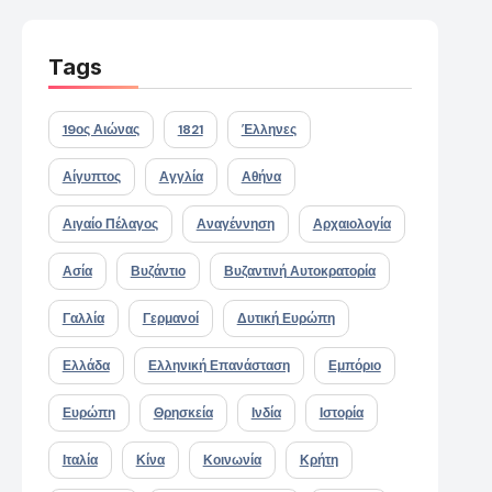
Tags
19ος Αιώνας
1821
Έλληνες
Αίγυπτος
Αγγλία
Αθήνα
Αιγαίο Πέλαγος
Αναγέννηση
Αρχαιολογία
Ασία
Βυζάντιο
Βυζαντινή Αυτοκρατορία
Γαλλία
Γερμανοί
Δυτική Ευρώπη
Ελλάδα
Ελληνική Επανάσταση
Εμπόριο
Ευρώπη
Θρησκεία
Ινδία
Ιστορία
Ιταλία
Κίνα
Κοινωνία
Κρήτη