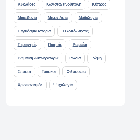
Κυκλάδες
Κωνσταντινούπολη
Κύπρος
Μακεδονία
Μικρά Ασία
Μυθολογία
Παγκόσμια Ιστορία
Πελοπόννησος
Περιηγητές
Ποιητής
Ρωμαίοι
Ρωμαϊκή Αυτοκρατορία
Ρωσία
Ρώμη
Σπάρτη
Τούρκοι
Φιλοσοφία
Χριστιανισμός
Ψυχολογία