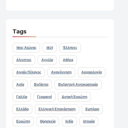
Tags
19ος Αιώνας
1821
Έλληνες
Αίγυπτος
Αγγλία
Αθήνα
Αιγαίο Πέλαγος
Αναγέννηση
Αρχαιολογία
Ασία
Βυζάντιο
Βυζαντινή Αυτοκρατορία
Γαλλία
Γερμανοί
Δυτική Ευρώπη
Ελλάδα
Ελληνική Επανάσταση
Εμπόριο
Ευρώπη
Θρησκεία
Ινδία
Ιστορία