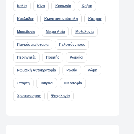
Ιταλία
Κίνα
Κοινωνία
Κρήτη
Κυκλάδες
Κωνσταντινούπολη
Κύπρος
Μακεδονία
Μικρά Ασία
Μυθολογία
Παγκόσμια Ιστορία
Πελοπόννησος
Περιηγητές
Ποιητής
Ρωμαίοι
Ρωμαϊκή Αυτοκρατορία
Ρωσία
Ρώμη
Σπάρτη
Τούρκοι
Φιλοσοφία
Χριστιανισμός
Ψυχολογία