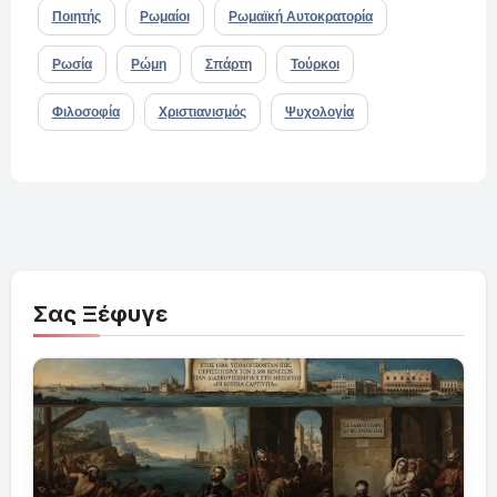
Ποιητής
Ρωμαίοι
Ρωμαϊκή Αυτοκρατορία
Ρωσία
Ρώμη
Σπάρτη
Τούρκοι
Φιλοσοφία
Χριστιανισμός
Ψυχολογία
Σας Ξέφυγε