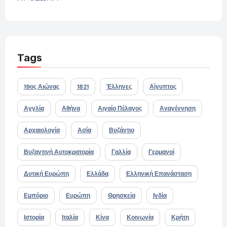
Tags
19ος Αιώνας
1821
Έλληνες
Αίγυπτος
Αγγλία
Αθήνα
Αιγαίο Πέλαγος
Αναγέννηση
Αρχαιολογία
Ασία
Βυζάντιο
Βυζαντινή Αυτοκρατορία
Γαλλία
Γερμανοί
Δυτική Ευρώπη
Ελλάδα
Ελληνική Επανάσταση
Εμπόριο
Ευρώπη
Θρησκεία
Ινδία
Ιστορία
Ιταλία
Κίνα
Κοινωνία
Κρήτη