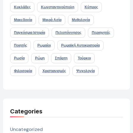
Κυκλάδες
Κωνσταντινούπολη
Κύπρος
Μακεδονία
Μικρά Ασία
Μυθολογία
Παγκόσμια Ιστορία
Πελοπόννησος
Περιηγητές
Ποιητής
Ρωμαίοι
Ρωμαϊκή Αυτοκρατορία
Ρωσία
Ρώμη
Σπάρτη
Τούρκοι
Φιλοσοφία
Χριστιανισμός
Ψυχολογία
Categories
Uncategorized