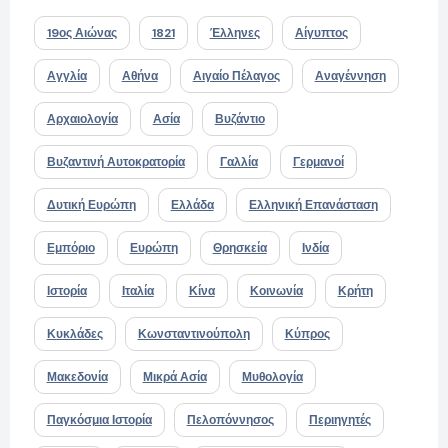
19ος Αιώνας
1821
Έλληνες
Αίγυπτος
Αγγλία
Αθήνα
Αιγαίο Πέλαγος
Αναγέννηση
Αρχαιολογία
Ασία
Βυζάντιο
Βυζαντινή Αυτοκρατορία
Γαλλία
Γερμανοί
Δυτική Ευρώπη
Ελλάδα
Ελληνική Επανάσταση
Εμπόριο
Ευρώπη
Θρησκεία
Ινδία
Ιστορία
Ιταλία
Κίνα
Κοινωνία
Κρήτη
Κυκλάδες
Κωνσταντινούπολη
Κύπρος
Μακεδονία
Μικρά Ασία
Μυθολογία
Παγκόσμια Ιστορία
Πελοπόννησος
Περιηγητές