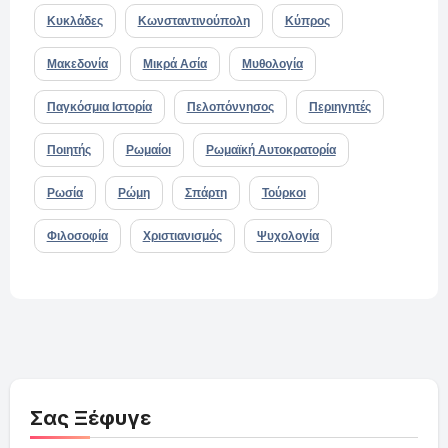
Κυκλάδες
Κωνσταντινούπολη
Κύπρος
Μακεδονία
Μικρά Ασία
Μυθολογία
Παγκόσμια Ιστορία
Πελοπόννησος
Περιηγητές
Ποιητής
Ρωμαίοι
Ρωμαϊκή Αυτοκρατορία
Ρωσία
Ρώμη
Σπάρτη
Τούρκοι
Φιλοσοφία
Χριστιανισμός
Ψυχολογία
Σας Ξέφυγε