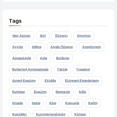
Tags
19ος Αιώνας
1821
Έλληνες
Αίγυπτος
Αγγλία
Αθήνα
Αιγαίο Πέλαγος
Αναγέννηση
Αρχαιολογία
Ασία
Βυζάντιο
Βυζαντινή Αυτοκρατορία
Γαλλία
Γερμανοί
Δυτική Ευρώπη
Ελλάδα
Ελληνική Επανάσταση
Εμπόριο
Ευρώπη
Θρησκεία
Ινδία
Ιστορία
Ιταλία
Κίνα
Κοινωνία
Κρήτη
Κυκλάδες
Κωνσταντινούπολη
Κύπρος