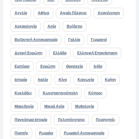
Αγγλία
Αθήνα
Αιγαίο Πέλαγος
Αναγέννηση
Αρχαιολογία
Ασία
Βυζάντιο
Βυζαντινή Αυτοκρατορία
Γαλλία
Γερμανοί
Δυτική Ευρώπη
Ελλάδα
Ελληνική Επανάσταση
Εμπόριο
Ευρώπη
Θρησκεία
Ινδία
Ιστορία
Ιταλία
Κίνα
Κοινωνία
Κρήτη
Κυκλάδες
Κωνσταντινούπολη
Κύπρος
Μακεδονία
Μικρά Ασία
Μυθολογία
Παγκόσμια Ιστορία
Πελοπόννησος
Περιηγητές
Ποιητής
Ρωμαίοι
Ρωμαϊκή Αυτοκρατορία