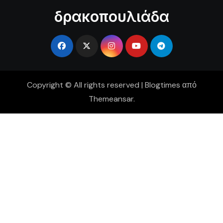
δρακοπουλιάδα
Copyright © All rights reserved
|
Blogtimes
από
Themeansar
.