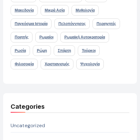
Μακεδονία
Μικρά Ασία
Μυθολογία
Παγκόσμια Ιστορία
Πελοπόννησος
Περιηγητές
Ποιητής
Ρωμαίοι
Ρωμαϊκή Αυτοκρατορία
Ρωσία
Ρώμη
Σπάρτη
Τούρκοι
Φιλοσοφία
Χριστιανισμός
Ψυχολογία
Categories
Uncategorized