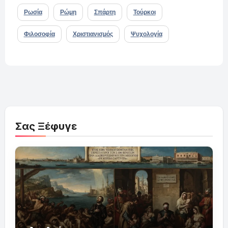
Ρωσία
Ρώμη
Σπάρτη
Τούρκοι
Φιλοσοφία
Χριστιανισμός
Ψυχολογία
Σας Ξέφυγε