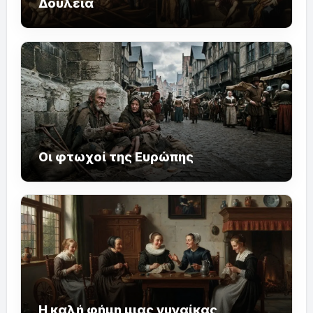
Δουλεία
Οι φτωχοί της Ευρώπης
Η καλή φήμη μιας γυναίκας