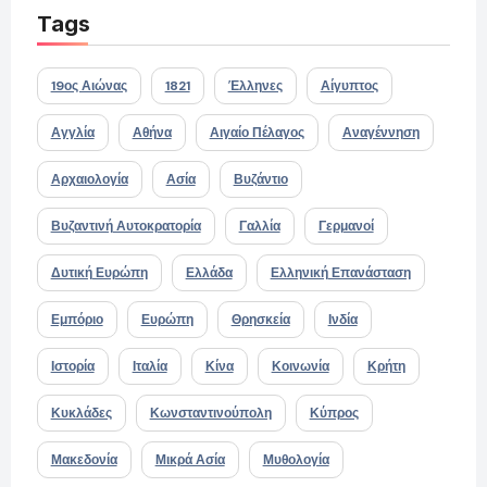
Tags
19ος Αιώνας
1821
Έλληνες
Αίγυπτος
Αγγλία
Αθήνα
Αιγαίο Πέλαγος
Αναγέννηση
Αρχαιολογία
Ασία
Βυζάντιο
Βυζαντινή Αυτοκρατορία
Γαλλία
Γερμανοί
Δυτική Ευρώπη
Ελλάδα
Ελληνική Επανάσταση
Εμπόριο
Ευρώπη
Θρησκεία
Ινδία
Ιστορία
Ιταλία
Κίνα
Κοινωνία
Κρήτη
Κυκλάδες
Κωνσταντινούπολη
Κύπρος
Μακεδονία
Μικρά Ασία
Μυθολογία