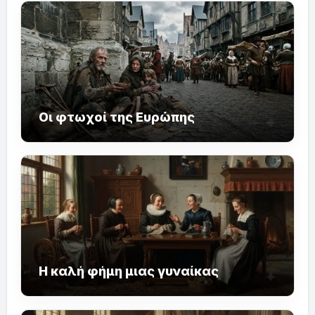
Οι φτωχοί της Ευρώπης
Η καλή φήμη μιας γυναίκας