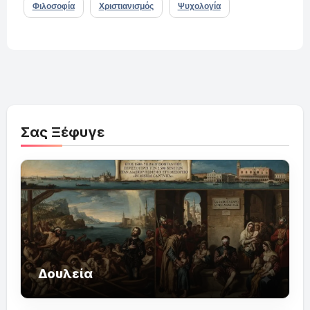
Φιλοσοφία
Χριστιανισμός
Ψυχολογία
Σας Ξέφυγε
Δουλεία