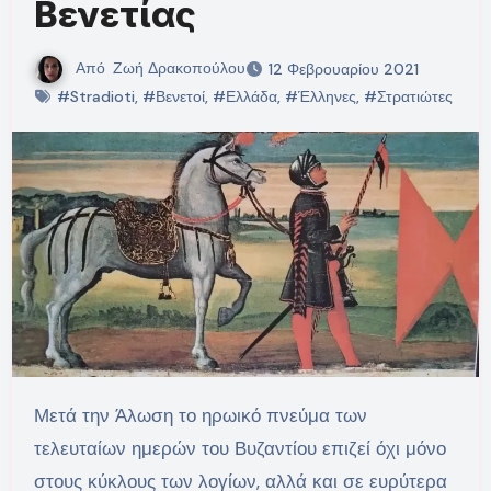
Βενετίας
Από
Ζωή Δρακοπούλου
12 Φεβρουαρίου 2021
#Stradioti
,
#Βενετοί
,
#Ελλάδα
,
#Έλληνες
,
#Στρατιώτες
Μετά την Άλωση το ηρωικό πνεύμα των
τελευταίων ημερών του Βυζαντίου επιζεί όχι μόνο
στους κύκλους των λογίων, αλλά και σε ευρύτερα