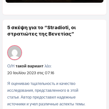
5 σκέψη για το “Stradioti, οι
στρατιώτες της Βενετίας”
Ο/Η
такой вариант
λέει:
20 Ιουλίου 2023 στις 07:16
Я оцениваю тщательность и качество
исследования, представленного в этой
статье. Автор предоставил надежные
источники и учел различные аспекты темы.