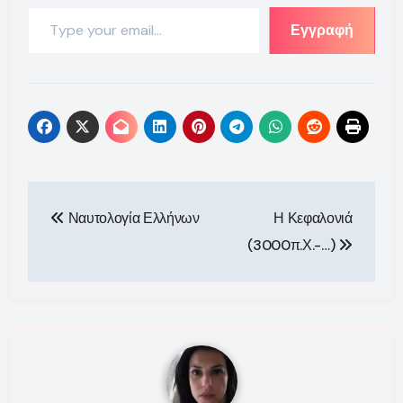
Type your email…
Εγγραφή
Πλοήγηση
Ναυτολογία Ελλήνων
Η Κεφαλονιά
άρθρων
(3000π.Χ.-…)