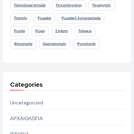
Παγκόσμια Ιστορία
Πελοπόννησος
Περιηγητές
Ποιητής
Ρωμαίοι
Ρωμαϊκή Αυτοκρατορία
Ρωσία
Ρώμη
Σπάρτη
Τούρκοι
Φιλοσοφία
Χριστιανισμός
Ψυχολογία
Categories
Uncategorized
ΑΡΧΑΙΟΛΟΓΙΑ