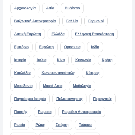
Αρχαιολογία
Ασία
Βυζάντιο
Βυζαντινή Αυτοκρατορία
Γαλλία
Γερμανοί
Δυτική Ευρώπη
Ελλάδα
Ελληνική Επανάσταση
Εμπόριο
Ευρώπη
Θρησκεία
Ινδία
Ιστορία
Ιταλία
Κίνα
Κοινωνία
Κρήτη
Κυκλάδες
Κωνσταντινούπολη
Κύπρος
Μακεδονία
Μικρά Ασία
Μυθολογία
Παγκόσμια Ιστορία
Πελοπόννησος
Περιηγητές
Ποιητής
Ρωμαίοι
Ρωμαϊκή Αυτοκρατορία
Ρωσία
Ρώμη
Σπάρτη
Τούρκοι