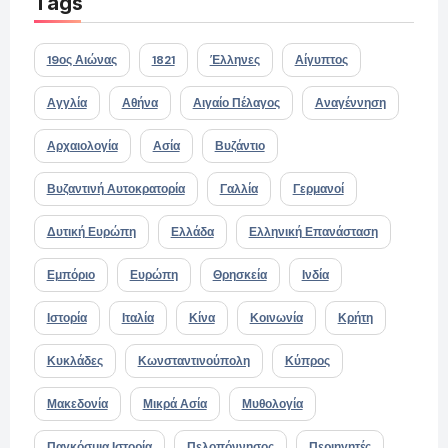
Tags
19ος Αιώνας
1821
Έλληνες
Αίγυπτος
Αγγλία
Αθήνα
Αιγαίο Πέλαγος
Αναγέννηση
Αρχαιολογία
Ασία
Βυζάντιο
Βυζαντινή Αυτοκρατορία
Γαλλία
Γερμανοί
Δυτική Ευρώπη
Ελλάδα
Ελληνική Επανάσταση
Εμπόριο
Ευρώπη
Θρησκεία
Ινδία
Ιστορία
Ιταλία
Κίνα
Κοινωνία
Κρήτη
Κυκλάδες
Κωνσταντινούπολη
Κύπρος
Μακεδονία
Μικρά Ασία
Μυθολογία
Παγκόσμια Ιστορία
Πελοπόννησος
Περιηγητές