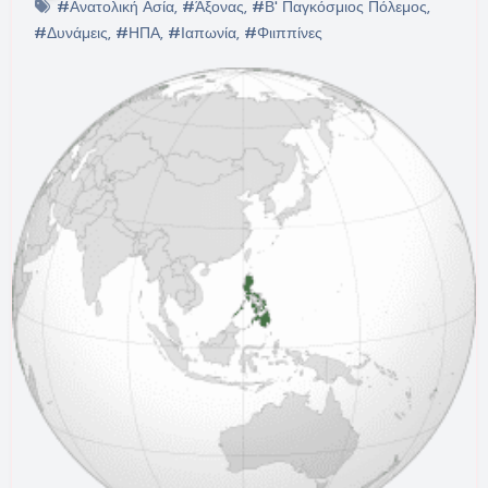
#Ανατολική Ασία
,
#Άξονας
,
#Β' Παγκόσμιος Πόλεμος
,
#Δυνάμεις
,
#ΗΠΑ
,
#Ιαπωνία
,
#Φιιππίνες