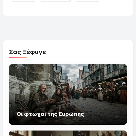
Σας Ξέφυγε
Οι φτωχοί της Ευρώπης