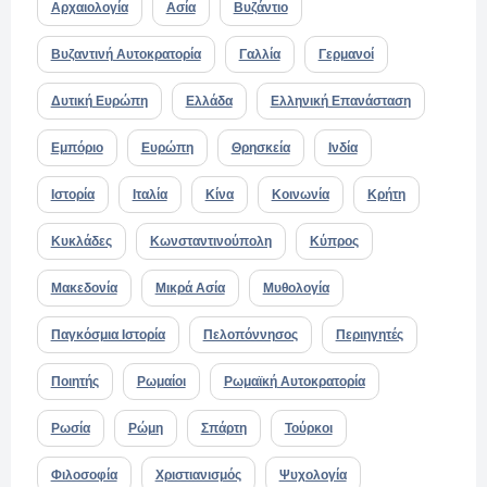
Αρχαιολογία
Ασία
Βυζάντιο
Βυζαντινή Αυτοκρατορία
Γαλλία
Γερμανοί
Δυτική Ευρώπη
Ελλάδα
Ελληνική Επανάσταση
Εμπόριο
Ευρώπη
Θρησκεία
Ινδία
Ιστορία
Ιταλία
Κίνα
Κοινωνία
Κρήτη
Κυκλάδες
Κωνσταντινούπολη
Κύπρος
Μακεδονία
Μικρά Ασία
Μυθολογία
Παγκόσμια Ιστορία
Πελοπόννησος
Περιηγητές
Ποιητής
Ρωμαίοι
Ρωμαϊκή Αυτοκρατορία
Ρωσία
Ρώμη
Σπάρτη
Τούρκοι
Φιλοσοφία
Χριστιανισμός
Ψυχολογία