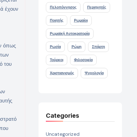
Πελοπόννησος
Περιηγητές
λά έχουν
Ποιητής
Ρωμαίοι
Ρωμαϊκή Αυτοκρατορία
ύν όπως
Ρωσία
Ρώμη
Σπάρτη
 των
Τούρκοι
Φιλοσοφία
ό του
Χριστιανισμός
Ψυχολογία
ων
αυτής
Categories
 στρατό
όπου
Uncategorized