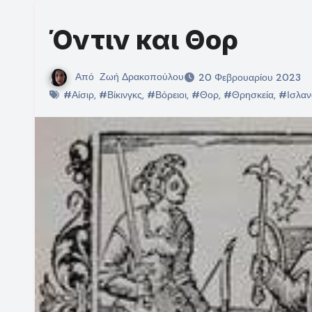
Όντιν και Θορ
Από
Ζωή Δρακοπούλου
20 Φεβρουαρίου 2023
#Αίσιρ
,
#Βίκινγκς
,
#Βόρειοι
,
#Θορ
,
#Θρησκεία
,
#Ισλαν