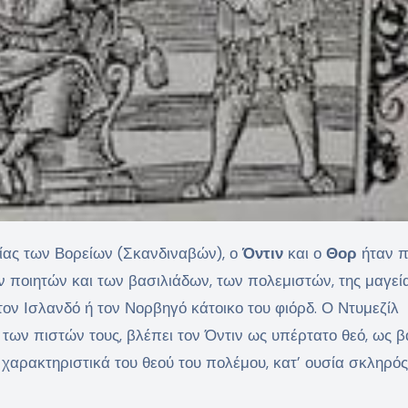
ίας των Βορείων (Σκανδιναβών), ο
Όντιν
και ο
Θορ
ήταν π
ων ποιητών και των βασιλιάδων, των πολεμιστών, της μαγεία
τον Ισλανδό ή τον Νορβηγό κάτοικο του φιόρδ. Ο Ντυμεζίλ
 των πιστών τους, βλέπει τον Όντιν ως υπέρτατο θεό, ως β
α χαρακτηριστικά του θεού του πολέμου, κατ’ ουσία σκληρός