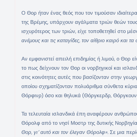
Ο Θορ ήταν ένας θεός που τον τιμούσαν ιδιαίτερα
της Βρέμης, υπάρχουν αγάλματα τριών θεών τους
ισχυρότερος των τριών, είχε τοποθετηθεί στο μέσ
ανέμους και τις καταγίδες, τον αίθριο καιρό και τα
Αν εμφανιστεί απειλή επιδημίας ή λιμού, ο Θορ ε
το πως δείχνουν τον Θορ οι νορβηγικοί και ισλαν
στις κοινότητες αυτές που βασίζονταν στην γεωργί
οποίου σχηματίζονταν πολυάριθμα σύνθετα κύρια 
Θόρφινρ) όσο και θηλυκά (Θόργκερδρ, Θόργκουν
Τα τελευταία ισλανδικά έπη αναφέρουν ανθρώπο
Θόρολφ από το νησί Μοστρ της δυτικής Νορβηγί
Θορ, γι’ αυτό και τον έλεγαν Θόρολφ».
Σε μια περί