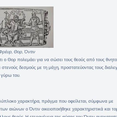
Φρέυρ, Θορ, Όντιν
ότι ο Θορ πολεμάει για να σώσει τους θεούς από τους θνητ
χει στενούς δεσμούς με τη μάχη, προστατεύοντας τους διαλε
 γύρω του.
ολύπλοκο χαρακτήρα, πράγμα που οφείλεται, σύμφωνα με
των αιώνων ο Όντιν οικειοποιήθηκε χαρακτηριστικά και το
ους θεούς. Η ετερογένεια της φύσης του Όντιν αντικατοπτ