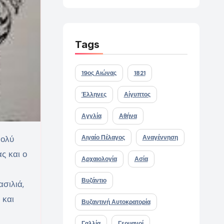
Tags
19ος Αιώνας
1821
Έλληνες
Αίγυπτος
Αγγλία
Αθήνα
ολύ
Αιγαίο Πέλαγος
Αναγέννηση
ς και ο
Αρχαιολογία
Ασία
Βυζάντιο
ασιλιά,
 και
Βυζαντινή Αυτοκρατορία
Γαλλία
Γερμανοί