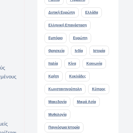
Δυτική Ευρώπη
Ελλάδα
Ελληνική Επανάσταση
Εμπόριο
Ευρώπη
Θρησκεία
Ινδία
Ιστορία
Ιταλία
Κίνα
Κοινωνία
ούς
γμένους
Κρήτη
Κυκλάδες
Κωνσταντινούπολη
Κύπρος
Μακεδονία
Μικρά Ασία
Μυθολογία
μείς
Παγκόσμια Ιστορία
ρίζεται