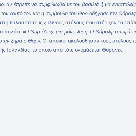
ρ, αν έπρεπε να συμφιλιωθεί με τον βασιλιά ή να εγκαταλείψ
α τον εαυτό του και η συμβουλή του Θορ οδήγησε τον Θόρολ
 στη θάλασσα τους ξύλινους στύλους που στήριζαν το επί
ου παλάτι.
«Ο Θορ έδειξε μια μόνο λύση. Ο Θόρολφ αποφάσι
 στην ξηρά ο Θορ»
. Οι άποικοι ακολούθησαν τους στύλους 
ής Ισλανδίας, το οποίο από τότε ονομάζεται Θόρσνες.