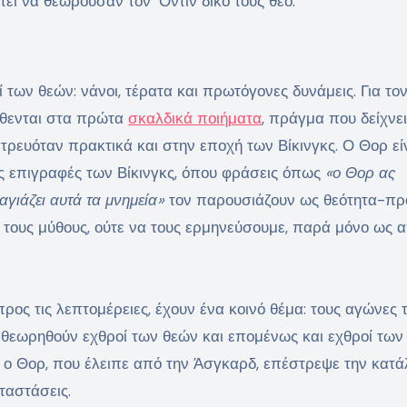
ει να θεωρούσαν τον ‘Οντιν δικό τους θεό.
οί των θεών: νάνοι, τέρατα και πρωτόγονες δυνάμεις. Για το
ίθενται στα πρώτα
σκαλδικά ποιήματα
, πράγμα που δείχνει
λατρευόταν πρακτικά και στην εποχή των Βίκινγκς. Ο Θορ εί
ές επιγραφές των Βίκινγκς, όπου φράσεις όπως
«ο Θορ ας
γιάζει αυτά τα μνημεία»
τον παρουσιάζουν ως θεότητα-πρ
ε τους μύθους, ούτε να τους ερμηνεύσουμε, παρά μόνο ως 
προς τις λεπτομέρειες, έχουν ένα κοινό θέμα: τους αγώνες
θεωρηθούν εχθροί των θεών και επομένως και εχθροί των
 ο Θορ, που έλειπε από την Άσγκαρδ, επέστρεψε την κατά
ταστάσεις.