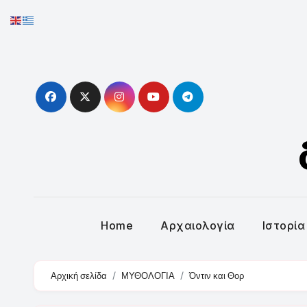
Skip
to
content
Home
Αρχαιολογία
Ιστορία
Αρχική σελίδα
ΜΥΘΟΛΟΓΙΑ
Όντιν και Θορ