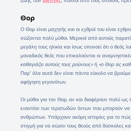
ζωής των
Βίκινγκς
, πολλοί από τους οποίους πρέπ
Θορ
Ο Θορ είναι μαχητής και οι εχθροί του είναι εχθρ
σώζονται πολύ μύθοι. Μερικοί από αυτούς παρατ
μεγάλη τους ηλικία και ίσως υπονοεί ότι ο θεός 
μοναδικός θεός που επικαλούνται οι αναμνηστικ
καθαγιάζει αυτούς τους ρούνους»
ή
«ο Θορ ας καθα
Παρ’ όλα αυτά δεν είναι πάντα εύκολο να βρούμ
αφήγηση γεγονότων.
Οι μύθοι για τον Θορ, αν και διαφέρουν πολύ ως 
εναντίον των τερατωδών όντων που μπορούν να 
ανθρώπων. Υπάρχουν ακόμη ιστορίες για το πώς
στιγμή για να σώσει τους θεούς από δύσκολες κα