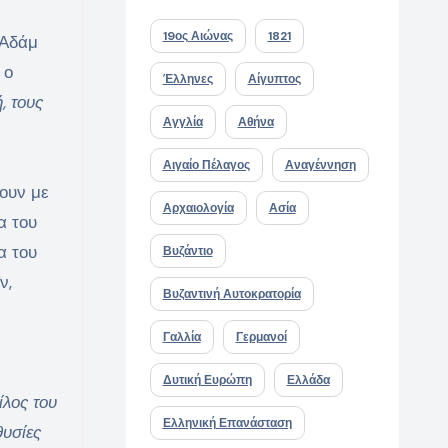
19ος Αιώνας
1821
 Αδάμ
 ο
Έλληνες
Αίγυπτος
, τους
Αγγλία
Αθήνα
Αιγαίο Πέλαγος
Αναγέννηση
τουν με
Αρχαιολογία
Ασία
α του
α του
Βυζάντιο
ν,
Βυζαντινή Αυτοκρατορία
Γαλλία
Γερμανοί
Δυτική Ευρώπη
Ελλάδα
ίλος του
Ελληνική Επανάσταση
υσίες