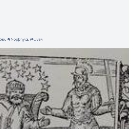
δία
,
#Νορβηγία
,
#Όντιν