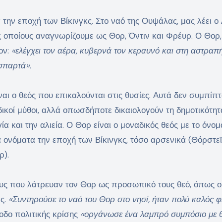
 την εποχή των Βίκινγκς. Στο ναό της Ουψάλας, μας λέει ο
 οποίους αναγνωρίζουμε ως Θορ, Όντιν και Φρέυρ. Ο Θορ,
ον:
«ελέγχει τον αέρα, κυβερνά τον κεραυνό και στη αστραπή
 σπαρτά».
ίναι ο θεός που επικαλούνται στις θυσίες. Αυτά δεν συμπίπ
δικοί μύθοι, αλλά οπωσδήποτε δικαιολογούν τη δημοτικότητ
α και την αλιεία. Ο Θορ είναι ο μοναδικός θεός με το όνομ
ονόματα την εποχή των Βίκινγκς, τόσο αρσενικά (Θόρστεϊ
ρ).
υς που λάτρευαν τον Θορ ως προσωπικό τους θεό, όπως ο
ας.
«Συντηρούσε το ναό του Θορ στο νησί, ήταν πολύ καλός φ
οδο πολιτικής κρίσης
«οργάνωσε ένα λαμπρό συμπόσιο με θ