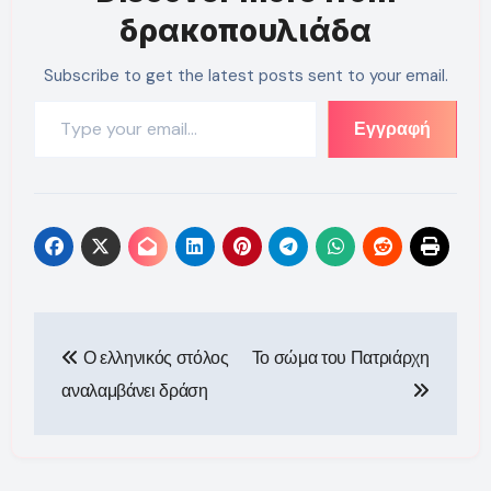
δρακοπουλιάδα
Subscribe to get the latest posts sent to your email.
Type your email…
Εγγραφή
Πλοήγηση
Ο ελληνικός στόλος
Το σώμα του Πατριάρχη
άρθρων
αναλαμβάνει δράση