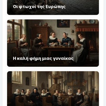
Οι φτωχοί της Ευρώπης
Η καλή φήμη μιας γυναίκας