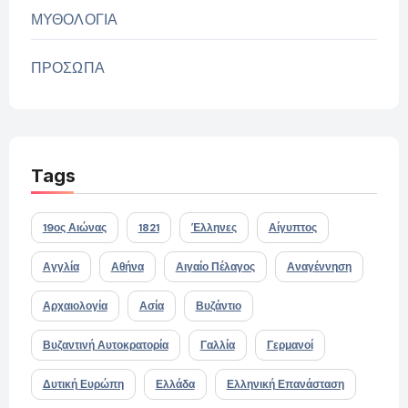
ΜΥΘΟΛΟΓΙΑ
ΠΡΟΣΩΠΑ
Tags
19ος Αιώνας
1821
Έλληνες
Αίγυπτος
Αγγλία
Αθήνα
Αιγαίο Πέλαγος
Αναγέννηση
Αρχαιολογία
Ασία
Βυζάντιο
Βυζαντινή Αυτοκρατορία
Γαλλία
Γερμανοί
Δυτική Ευρώπη
Ελλάδα
Ελληνική Επανάσταση