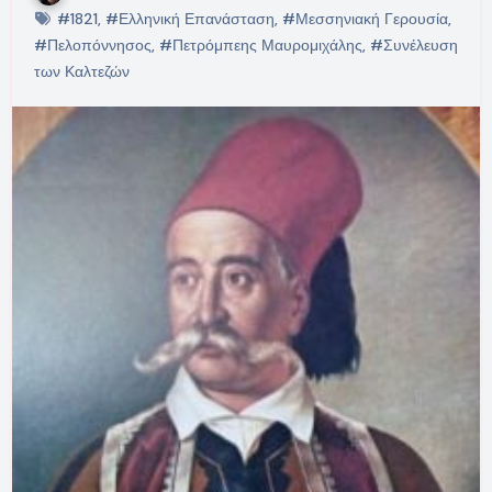
#1821
,
#Ελληνική Επανάσταση
,
#Μεσσηνιακή Γερουσία
,
#Πελοπόννησος
,
#Πετρόμπεης Μαυρομιχάλης
,
#Συνέλευση
των Καλτεζών