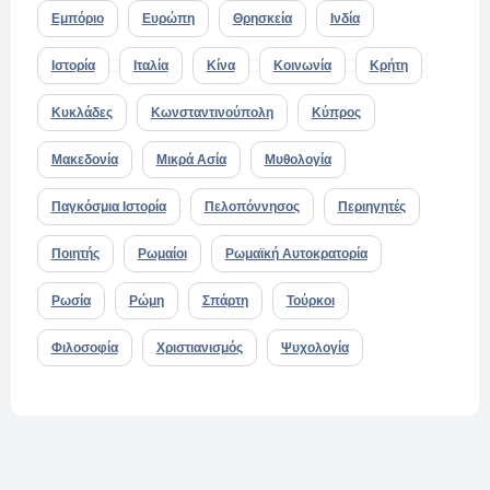
Εμπόριο
Ευρώπη
Θρησκεία
Ινδία
Ιστορία
Ιταλία
Κίνα
Κοινωνία
Κρήτη
Κυκλάδες
Κωνσταντινούπολη
Κύπρος
Μακεδονία
Μικρά Ασία
Μυθολογία
Παγκόσμια Ιστορία
Πελοπόννησος
Περιηγητές
Ποιητής
Ρωμαίοι
Ρωμαϊκή Αυτοκρατορία
Ρωσία
Ρώμη
Σπάρτη
Τούρκοι
Φιλοσοφία
Χριστιανισμός
Ψυχολογία