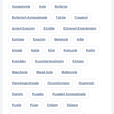
Αρχαιολογία
Ασία
Βυζάντιο
Βυζαντινή Αυτοκρατορία
Γαλλία
Γερμανοί
Δυτική Ευρώπη
Ελλάδα
Ελληνική Επανάσταση
Εμπόριο
Ευρώπη
Θρησκεία
Ινδία
Ιστορία
Ιταλία
Κίνα
Κοινωνία
Κρήτη
Κυκλάδες
Κωνσταντινούπολη
Κύπρος
Μακεδονία
Μικρά Ασία
Μυθολογία
Παγκόσμια Ιστορία
Πελοπόννησος
Περιηγητές
Ποιητής
Ρωμαίοι
Ρωμαϊκή Αυτοκρατορία
Ρωσία
Ρώμη
Σπάρτη
Τούρκοι