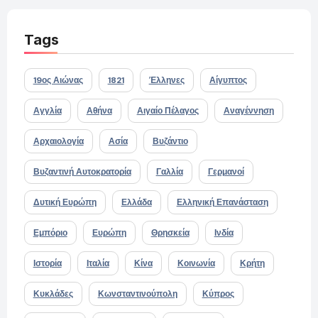
Tags
19ος Αιώνας
1821
Έλληνες
Αίγυπτος
Αγγλία
Αθήνα
Αιγαίο Πέλαγος
Αναγέννηση
Αρχαιολογία
Ασία
Βυζάντιο
Βυζαντινή Αυτοκρατορία
Γαλλία
Γερμανοί
Δυτική Ευρώπη
Ελλάδα
Ελληνική Επανάσταση
Εμπόριο
Ευρώπη
Θρησκεία
Ινδία
Ιστορία
Ιταλία
Κίνα
Κοινωνία
Κρήτη
Κυκλάδες
Κωνσταντινούπολη
Κύπρος