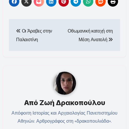
Πλοήγηση
Οι Άραβες στην
Οθωμανική κατοχή στη
άρθρων
Παλαιστίνη
Μέση Ανατολή
Από
Ζωή Δρακοπούλου
Απόφοιτη Ιστορίας και Αρχαιολογίας Πανεπιστημίου
Αθηνών. Αρθρογράφος στη «δρακοπουλιάδα».