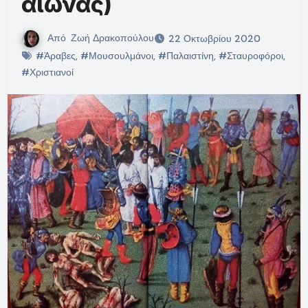
αιώνας)
Από
Ζωή Δρακοπούλου
22 Οκτωβρίου 2020
#Άραβες
,
#Μουσουλμάνοι
,
#Παλαιστίνη
,
#Σταυροφόροι
,
#Χριστιανοί