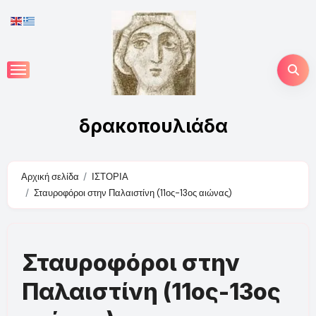
Skip
to
content
δρακοπουλιάδα
Αρχική σελίδα
ΙΣΤΟΡΙΑ
Σταυροφόροι στην Παλαιστίνη (11ος-13ος αιώνας)
Σταυροφόροι στην
Παλαιστίνη (11ος-13ος