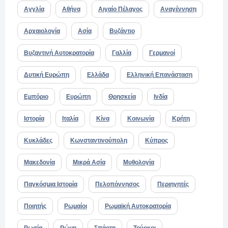
Αγγλία
Αθήνα
Αιγαίο Πέλαγος
Αναγέννηση
Αρχαιολογία
Ασία
Βυζάντιο
Βυζαντινή Αυτοκρατορία
Γαλλία
Γερμανοί
Δυτική Ευρώπη
Ελλάδα
Ελληνική Επανάσταση
Εμπόριο
Ευρώπη
Θρησκεία
Ινδία
Ιστορία
Ιταλία
Κίνα
Κοινωνία
Κρήτη
Κυκλάδες
Κωνσταντινούπολη
Κύπρος
Μακεδονία
Μικρά Ασία
Μυθολογία
Παγκόσμια Ιστορία
Πελοπόννησος
Περιηγητές
Ποιητής
Ρωμαίοι
Ρωμαϊκή Αυτοκρατορία