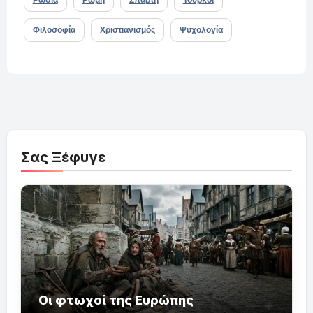
Ρωσία
Ρώμη
Σπάρτη
Τούρκοι
Φιλοσοφία
Χριστιανισμός
Ψυχολογία
Σας Ξέφυγε
Οι φτωχοί της Ευρώπης