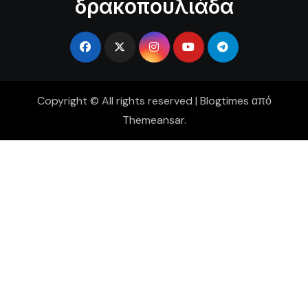
δρακοπουλιάδα
Copyright © All rights reserved
|
Blogtimes
από
Themeansar
.