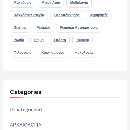
Μακεδονία
Μικρά Ασία
Μυθολογία
Παγκόσμια Ιστορία
Πελοπόννησος
Περιηγητές
Ποιητής
Ρωμαίοι
Ρωμαϊκή Αυτοκρατορία
Ρωσία
Ρώμη
Σπάρτη
Τούρκοι
Φιλοσοφία
Χριστιανισμός
Ψυχολογία
Categories
Uncategorized
ΑΡΧΑΙΟΛΟΓΙΑ