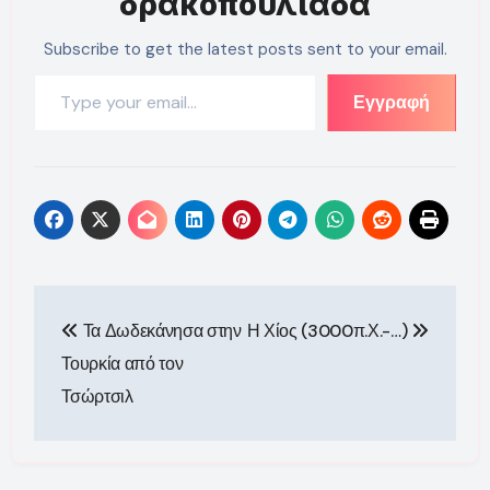
δρακοπουλιάδα
Subscribe to get the latest posts sent to your email.
Type your email…
Εγγραφή
Πλοήγηση
Τα Δωδεκάνησα στην
Η Χίος (3000π.Χ.-…)
άρθρων
Τουρκία από τον
Τσώρτσιλ