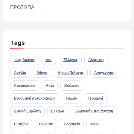
ΠΡΟΣΩΠΑ
Tags
19ος Αιώνας
1821
Έλληνες
Αίγυπτος
Αγγλία
Αθήνα
Αιγαίο Πέλαγος
Αναγέννηση
Αρχαιολογία
Ασία
Βυζάντιο
Βυζαντινή Αυτοκρατορία
Γαλλία
Γερμανοί
Δυτική Ευρώπη
Ελλάδα
Ελληνική Επανάσταση
Εμπόριο
Ευρώπη
Θρησκεία
Ινδία