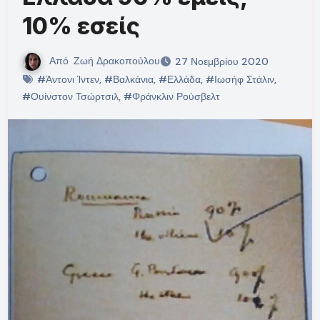
10% εσείς
Από
Ζωή Δρακοπούλου
27 Νοεμβρίου 2020
#Άντονι Ίντεν
,
#Βαλκάνια
,
#Ελλάδα
,
#Ιωσήφ Στάλιν
,
#Ουίνστον Τσώρτσιλ
,
#Φράνκλιν Ρούσβελτ