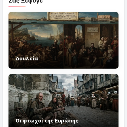
Σας Ξέφυγε
Δουλεία
Οι φτωχοί της Ευρώπης