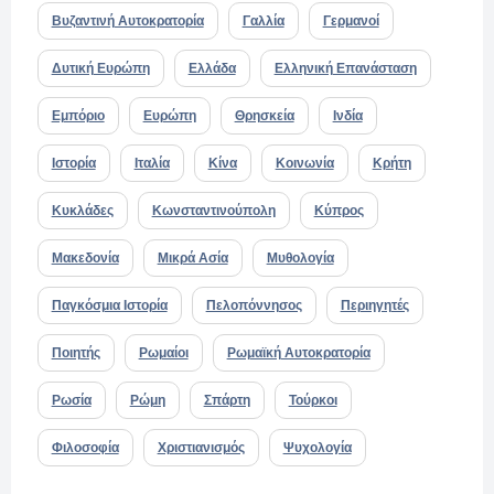
Βυζαντινή Αυτοκρατορία
Γαλλία
Γερμανοί
Δυτική Ευρώπη
Ελλάδα
Ελληνική Επανάσταση
Εμπόριο
Ευρώπη
Θρησκεία
Ινδία
Ιστορία
Ιταλία
Κίνα
Κοινωνία
Κρήτη
Κυκλάδες
Κωνσταντινούπολη
Κύπρος
Μακεδονία
Μικρά Ασία
Μυθολογία
Παγκόσμια Ιστορία
Πελοπόννησος
Περιηγητές
Ποιητής
Ρωμαίοι
Ρωμαϊκή Αυτοκρατορία
Ρωσία
Ρώμη
Σπάρτη
Τούρκοι
Φιλοσοφία
Χριστιανισμός
Ψυχολογία