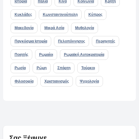
Ιστορία
Ιταλία
Κίνα
Κοινωνία
Κρήτη
Κυκλάδες
Κωνσταντινούπολη
Κύπρος
Μακεδονία
Μικρά Ασία
Μυθολογία
Παγκόσμια Ιστορία
Πελοπόννησος
Περιηγητές
Ποιητής
Ρωμαίοι
Ρωμαϊκή Αυτοκρατορία
Ρωσία
Ρώμη
Σπάρτη
Τούρκοι
Φιλοσοφία
Χριστιανισμός
Ψυχολογία
Σας Ξέφυγε