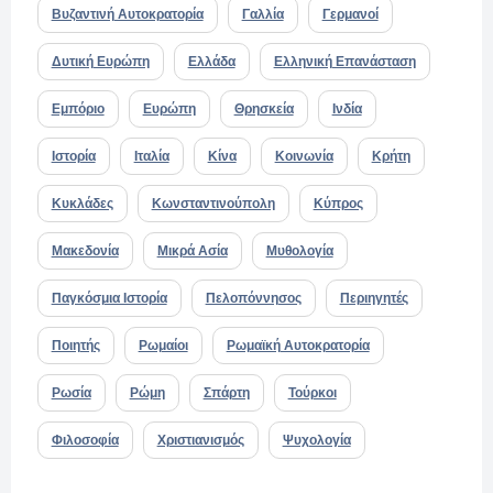
Βυζαντινή Αυτοκρατορία
Γαλλία
Γερμανοί
Δυτική Ευρώπη
Ελλάδα
Ελληνική Επανάσταση
Εμπόριο
Ευρώπη
Θρησκεία
Ινδία
Ιστορία
Ιταλία
Κίνα
Κοινωνία
Κρήτη
Κυκλάδες
Κωνσταντινούπολη
Κύπρος
Μακεδονία
Μικρά Ασία
Μυθολογία
Παγκόσμια Ιστορία
Πελοπόννησος
Περιηγητές
Ποιητής
Ρωμαίοι
Ρωμαϊκή Αυτοκρατορία
Ρωσία
Ρώμη
Σπάρτη
Τούρκοι
Φιλοσοφία
Χριστιανισμός
Ψυχολογία