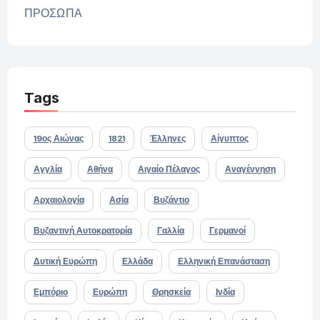
ΠΡΟΣΩΠΑ
Tags
19ος Αιώνας
1821
Έλληνες
Αίγυπτος
Αγγλία
Αθήνα
Αιγαίο Πέλαγος
Αναγέννηση
Αρχαιολογία
Ασία
Βυζάντιο
Βυζαντινή Αυτοκρατορία
Γαλλία
Γερμανοί
Δυτική Ευρώπη
Ελλάδα
Ελληνική Επανάσταση
Εμπόριο
Ευρώπη
Θρησκεία
Ινδία