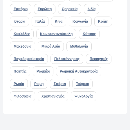
Εμπόριο
Ευρώπη
Θρησκεία
Ινδία
Ιστορία
Ιταλία
Κίνα
Κοινωνία
Κρήτη
Κυκλάδες
Κωνσταντινούπολη
Κύπρος
Μακεδονία
Μικρά Ασία
Μυθολογία
Παγκόσμια Ιστορία
Πελοπόννησος
Περιηγητές
Ποιητής
Ρωμαίοι
Ρωμαϊκή Αυτοκρατορία
Ρωσία
Ρώμη
Σπάρτη
Τούρκοι
Φιλοσοφία
Χριστιανισμός
Ψυχολογία