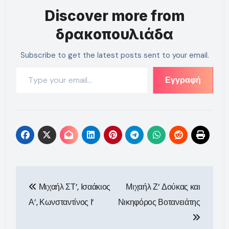
Discover more from
δρακοπουλιάδα
Subscribe to get the latest posts sent to your email.
Type your email…
Εγγραφή
Πλοήγηση
Μιχαήλ ΣΤ’, Ισαάκιος
Μιχαήλ Ζ’ Δούκας και
άρθρων
Α’, Κωνσταντίνος Ι’
Νικηφόρος Βοτανειάτης