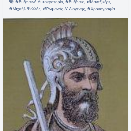
#Βυζαντινή Αυτοκρατορία
,
#Βυζάντιο
,
#Μαντζικέρτ
,
#Μιχαήλ Ψελλός
,
#Ρωμανός Δ' Διογένης
,
#Χρονογραφία