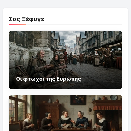
Σας Ξέφυγε
Οι φτωχοί της Ευρώπης