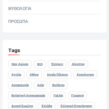
ΜΥΘΟΛΟΓΙΑ
ΠΡΟΣΩΠΑ
Tags
19ος Αιώνας
1821
Έλληνες
Αίγυπτος
Αγγλία
Αθήνα
Αιγαίο Πέλαγος
Αναγέννηση
Αρχαιολογία
Ασία
Βυζάντιο
Βυζαντινή Αυτοκρατορία
Γαλλία
Γερμανοί
Δυτική Ευρώπη
Ελλάδα
Ελληνική Επανάσταση