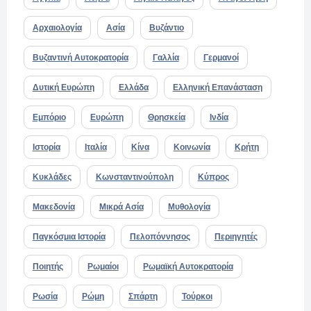
Αρχαιολογία
Ασία
Βυζάντιο
Βυζαντινή Αυτοκρατορία
Γαλλία
Γερμανοί
Δυτική Ευρώπη
Ελλάδα
Ελληνική Επανάσταση
Εμπόριο
Ευρώπη
Θρησκεία
Ινδία
Ιστορία
Ιταλία
Κίνα
Κοινωνία
Κρήτη
Κυκλάδες
Κωνσταντινούπολη
Κύπρος
Μακεδονία
Μικρά Ασία
Μυθολογία
Παγκόσμια Ιστορία
Πελοπόννησος
Περιηγητές
Ποιητής
Ρωμαίοι
Ρωμαϊκή Αυτοκρατορία
Ρωσία
Ρώμη
Σπάρτη
Τούρκοι