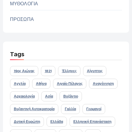
ΜΥΘΟΛΟΓΙΑ
ΠΡΟΣΩΠΑ
Tags
19ος Αιώνας
1821
Έλληνες
Αίγυπτος
Αγγλία
Αθήνα
Αιγαίο Πέλαγος
Αναγέννηση
Αρχαιολογία
Ασία
Βυζάντιο
Βυζαντινή Αυτοκρατορία
Γαλλία
Γερμανοί
Δυτική Ευρώπη
Ελλάδα
Ελληνική Επανάσταση