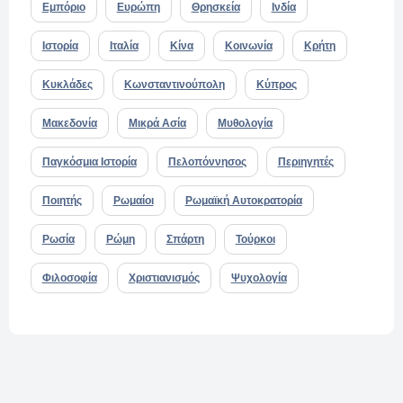
Εμπόριο
Ευρώπη
Θρησκεία
Ινδία
Ιστορία
Ιταλία
Κίνα
Κοινωνία
Κρήτη
Κυκλάδες
Κωνσταντινούπολη
Κύπρος
Μακεδονία
Μικρά Ασία
Μυθολογία
Παγκόσμια Ιστορία
Πελοπόννησος
Περιηγητές
Ποιητής
Ρωμαίοι
Ρωμαϊκή Αυτοκρατορία
Ρωσία
Ρώμη
Σπάρτη
Τούρκοι
Φιλοσοφία
Χριστιανισμός
Ψυχολογία