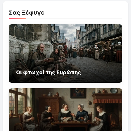
Σας Ξέφυγε
Οι φτωχοί της Ευρώπης