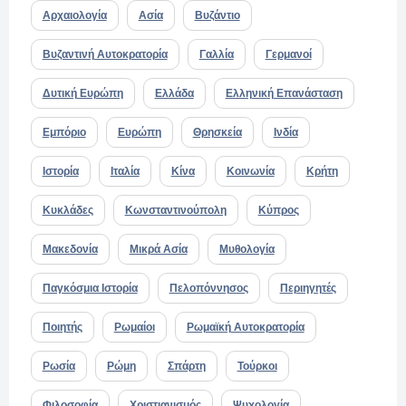
Αρχαιολογία
Ασία
Βυζάντιο
Βυζαντινή Αυτοκρατορία
Γαλλία
Γερμανοί
Δυτική Ευρώπη
Ελλάδα
Ελληνική Επανάσταση
Εμπόριο
Ευρώπη
Θρησκεία
Ινδία
Ιστορία
Ιταλία
Κίνα
Κοινωνία
Κρήτη
Κυκλάδες
Κωνσταντινούπολη
Κύπρος
Μακεδονία
Μικρά Ασία
Μυθολογία
Παγκόσμια Ιστορία
Πελοπόννησος
Περιηγητές
Ποιητής
Ρωμαίοι
Ρωμαϊκή Αυτοκρατορία
Ρωσία
Ρώμη
Σπάρτη
Τούρκοι
Φιλοσοφία
Χριστιανισμός
Ψυχολογία