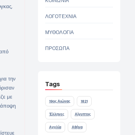
ΚΟΙΝΩΝΙΑ
γκας,
ΛΟΓΟΤΕΧΝΙΑ
ΜΥΘΟΛΟΓΙΑ
ΠΡΟΣΩΠΑ
 από
για την
Tags
όρισαν
αζε με
19ος Αιώνας
1821
η άποψη
Έλληνες
Αίγυπτος
Αγγλία
Αθήνα
πίστευε