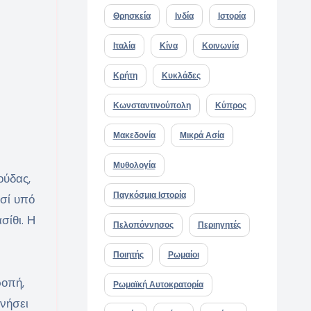
Θρησκεία
Ινδία
Ιστορία
Ιταλία
Κίνα
Κοινωνία
Κρήτη
Κυκλάδες
Κωνσταντινούπολη
Κύπρος
Μακεδονία
Μικρά Ασία
Μυθολογία
ούδας,
Παγκόσμια Ιστορία
ησί υπό
σίθι. Η
Πελοπόννησος
Περιηγητές
Ποιητής
Ρωμαίοι
ροπή,
Ρωμαϊκή Αυτοκρατορία
ονήσει