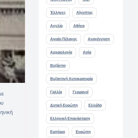
Έλληνες
Αίγυπτος
Αγγλία
Αθήνα
Αιγαίο Πέλαγος
Αναγέννηση
Αρχαιολογία
Ασία
Βυζάντιο
Βυζαντινή Αυτοκρατορία
Γαλλία
Γερμανοί
με
ου
Δυτική Ευρώπη
Ελλάδα
ρηνική
Ελληνική Επανάσταση
Εμπόριο
Ευρώπη