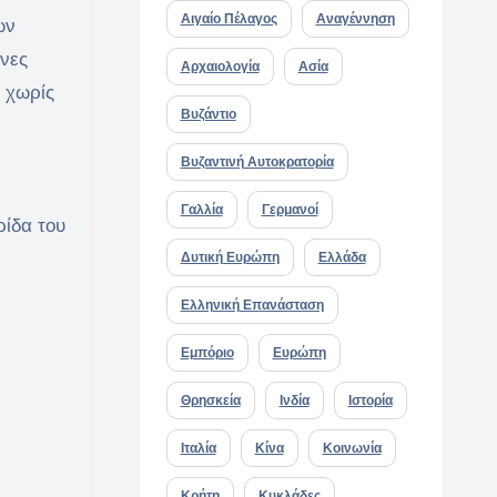
Αιγαίο Πέλαγος
Αναγέννηση
ων
ηνες
Αρχαιολογία
Ασία
, χωρίς
Βυζάντιο
Βυζαντινή Αυτοκρατορία
Γαλλία
Γερμανοί
ρίδα του
Δυτική Ευρώπη
Ελλάδα
Ελληνική Επανάσταση
Εμπόριο
Ευρώπη
Θρησκεία
Ινδία
Ιστορία
Ιταλία
Κίνα
Κοινωνία
Κρήτη
Κυκλάδες