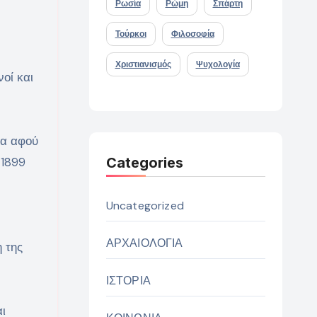
Ρωσία
Ρώμη
Σπάρτη
Τούρκοι
Φιλοσοφία
Χριστιανισμός
Ψυχολογία
οί και
μα αφού
Categories
 1899
Uncategorized
ΑΡΧΑΙΟΛΟΓΙΑ
 της
ΙΣΤΟΡΙΑ
ι