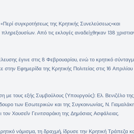
α «Περί συγκροτήσεως της Κρητικής Συνελεύσεως»και
 πληρεξουσίων. Από τις εκλογές αναδείχθηκαν 138 χριστιαν
λευσης έγινε στις 8 Φεβρουαρίου, ενώ το κρητικό σύνταγ
ε στην Εφημερίδα της Κρητικής Πολιτείας στις 16 Απριλίου
η με τους εξής Συμβούλους (Υπουργούς): Ελ. Βενιζέλο της
δουρο των Εσωτερικών και της Συγκοινωνίας, Ν. Γιαμαλάκη
 τον Χουσεΐν Γενιτσαράκη της Δημόσιας Ασφάλειας.
ητικό νόμισμα, τη δραχμή, ίδρυσε την Κρητική Τράπεζα κα