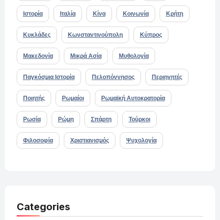
Ιστορία
Ιταλία
Κίνα
Κοινωνία
Κρήτη
Κυκλάδες
Κωνσταντινούπολη
Κύπρος
Μακεδονία
Μικρά Ασία
Μυθολογία
Παγκόσμια Ιστορία
Πελοπόννησος
Περιηγητές
Ποιητής
Ρωμαίοι
Ρωμαϊκή Αυτοκρατορία
Ρωσία
Ρώμη
Σπάρτη
Τούρκοι
Φιλοσοφία
Χριστιανισμός
Ψυχολογία
Categories