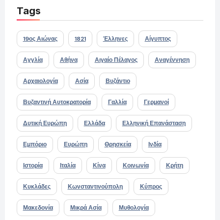
Tags
19ος Αιώνας
1821
Έλληνες
Αίγυπτος
Αγγλία
Αθήνα
Αιγαίο Πέλαγος
Αναγέννηση
Αρχαιολογία
Ασία
Βυζάντιο
Βυζαντινή Αυτοκρατορία
Γαλλία
Γερμανοί
Δυτική Ευρώπη
Ελλάδα
Ελληνική Επανάσταση
Εμπόριο
Ευρώπη
Θρησκεία
Ινδία
Ιστορία
Ιταλία
Κίνα
Κοινωνία
Κρήτη
Κυκλάδες
Κωνσταντινούπολη
Κύπρος
Μακεδονία
Μικρά Ασία
Μυθολογία