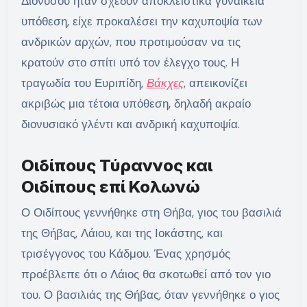
Διονύσου ήταν σχεδόν αποκλειστικά γυναικεία
υπόθεση, είχε προκαλέσει την καχυποψία των
ανδρικών αρχών, που προτιμούσαν να τις
κρατούν στο σπίτι υπό τον έλεγχο τους. Η
τραγωδία του Ευριπίδη,
Βάκχες
, απεικονίζει
ακριβώς μια τέτοια υπόθεση, δηλαδή ακραίο
διονυσιακό γλέντι και ανδρική καχυποψία.
Οιδίπους Τύραννος και
Οιδίπους επί Κολωνώ
Ο Οιδίπους γεννήθηκε στη Θήβα, γιος του βασιλιά
της Θήβας, Λάιου, και της Ιοκάστης, και
τρισέγγονος του Κάδμου. Ένας χρησμός
προέβλεπε ότι ο Λάιος θα σκοτωθεί από τον γιο
του. Ο βασιλιάς της Θήβας, όταν γεννήθηκε ο γιος