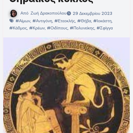
Από
Ζωή Δρακοπούλου
29 Δεκεμβρίου 2023
#Αίμων
,
#Αντιγόνη
,
#Ετεοκλής
,
#Θήβα
,
#Ιοκάστη
,
#Κάδμος
,
#Κρέων
,
#Οιδίπους
,
#Πολυνείκης
,
#Σφίγγα