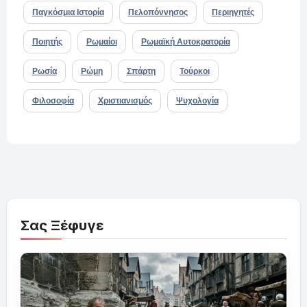
Παγκόσμια Ιστορία
Πελοπόννησος
Περιηγητές
Ποιητής
Ρωμαίοι
Ρωμαϊκή Αυτοκρατορία
Ρωσία
Ρώμη
Σπάρτη
Τούρκοι
Φιλοσοφία
Χριστιανισμός
Ψυχολογία
Σας Ξέφυγε