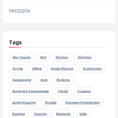
ΠΡΟΣΩΠΑ
Tags
19ος Αιώνας
1821
Έλληνες
Αίγυπτος
Αγγλία
Αθήνα
Αιγαίο Πέλαγος
Αναγέννηση
Αρχαιολογία
Ασία
Βυζάντιο
Βυζαντινή Αυτοκρατορία
Γαλλία
Γερμανοί
Δυτική Ευρώπη
Ελλάδα
Ελληνική Επανάσταση
Εμπόριο
Ευρώπη
Θρησκεία
Ινδία