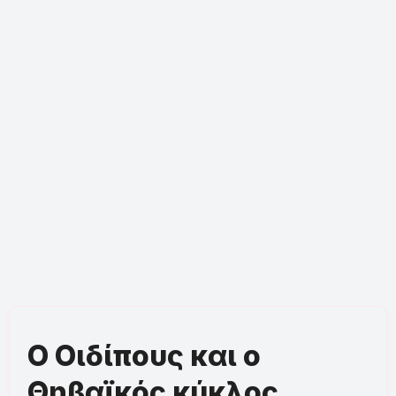
Ο Οιδίπους και ο
Θηβαϊκός κύκλος