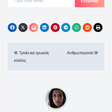
Εγγραφή
Πλοήγηση
Τροία και τρωικός
Ανθρωπογονία
άρθρων
κύκλος