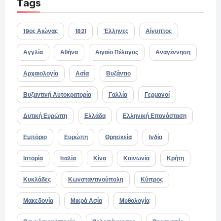
Tags
19ος Αιώνας
1821
Έλληνες
Αίγυπτος
Αγγλία
Αθήνα
Αιγαίο Πέλαγος
Αναγέννηση
Αρχαιολογία
Ασία
Βυζάντιο
Βυζαντινή Αυτοκρατορία
Γαλλία
Γερμανοί
Δυτική Ευρώπη
Ελλάδα
Ελληνική Επανάσταση
Εμπόριο
Ευρώπη
Θρησκεία
Ινδία
Ιστορία
Ιταλία
Κίνα
Κοινωνία
Κρήτη
Κυκλάδες
Κωνσταντινούπολη
Κύπρος
Μακεδονία
Μικρά Ασία
Μυθολογία