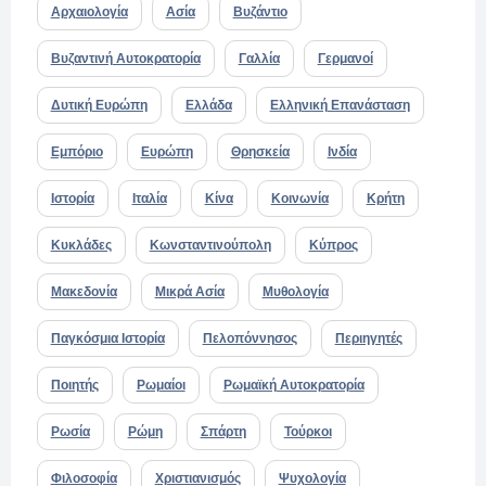
Αρχαιολογία
Ασία
Βυζάντιο
Βυζαντινή Αυτοκρατορία
Γαλλία
Γερμανοί
Δυτική Ευρώπη
Ελλάδα
Ελληνική Επανάσταση
Εμπόριο
Ευρώπη
Θρησκεία
Ινδία
Ιστορία
Ιταλία
Κίνα
Κοινωνία
Κρήτη
Κυκλάδες
Κωνσταντινούπολη
Κύπρος
Μακεδονία
Μικρά Ασία
Μυθολογία
Παγκόσμια Ιστορία
Πελοπόννησος
Περιηγητές
Ποιητής
Ρωμαίοι
Ρωμαϊκή Αυτοκρατορία
Ρωσία
Ρώμη
Σπάρτη
Τούρκοι
Φιλοσοφία
Χριστιανισμός
Ψυχολογία