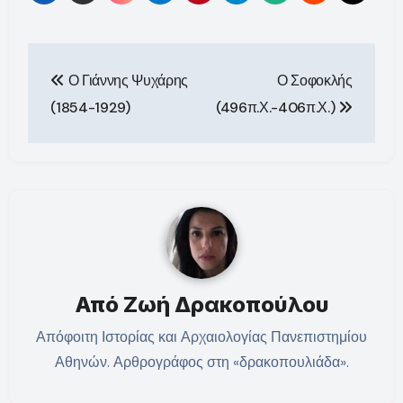
Πλοήγηση
Ο Γιάννης Ψυχάρης
Ο Σοφοκλής
άρθρων
(1854-1929)
(496π.Χ.-406π.Χ.)
Από
Ζωή Δρακοπούλου
Απόφοιτη Ιστορίας και Αρχαιολογίας Πανεπιστημίου
Αθηνών. Αρθρογράφος στη «δρακοπουλιάδα».