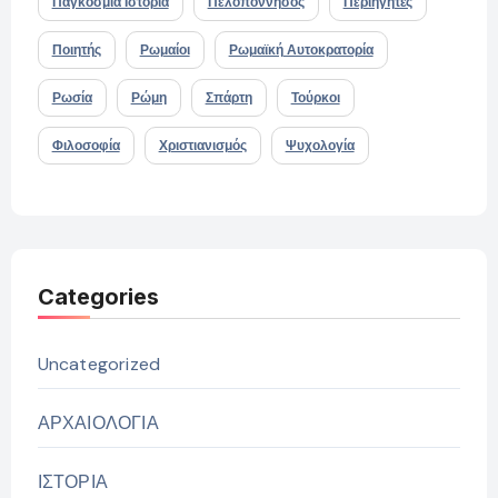
Παγκόσμια Ιστορία
Πελοπόννησος
Περιηγητές
Ποιητής
Ρωμαίοι
Ρωμαϊκή Αυτοκρατορία
Ρωσία
Ρώμη
Σπάρτη
Τούρκοι
Φιλοσοφία
Χριστιανισμός
Ψυχολογία
Categories
Uncategorized
ΑΡΧΑΙΟΛΟΓΙΑ
ΙΣΤΟΡΙΑ