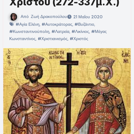
Χριστού (272-337μ.Χ.)
Από
Ζωή Δρακοπούλου
21 Μαΐου 2020
#Αγία Ελένη
,
#Αυτοκράτορας
,
#Βυζάντιο
,
#Κωνσταντινούπολη
,
#Λατρεία
,
#Λικίνιος
,
#Μέγας
Κωνσταντίνος
,
#Χριστιανισμός
,
#Χριστός