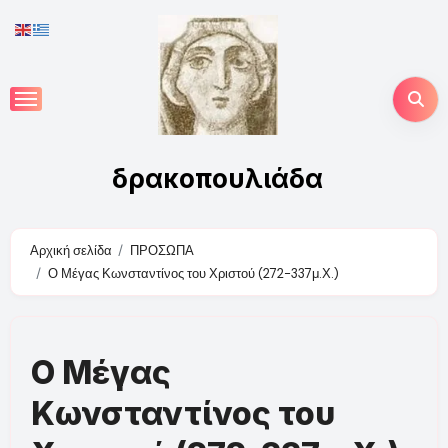
Skip
to
content
δρακοπουλιάδα
Αρχική σελίδα
ΠΡΟΣΩΠΑ
Ο Μέγας Κωνσταντίνος του Χριστού (272-337μ.Χ.)
Ο Μέγας
Κωνσταντίνος του