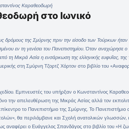
σταντίνος Καραθεοδωρή
εοδωρή στο Ιωνικό
υς δρόμους της Σμύρνης πριν την είσοδο των Τούρκων ήταν
ένου εν τη γενέσει του Πανεπιστημίου. Όταν αναχώρησε ο
πό τη Μικρά Ασία η ενσάρκωση της ελληνικής ευφυΐας, της 
μερικής στη Σμύρνη Τζορτζ Χόρτον στο βιβλίο του «Αναφο
σχεδίου. Εμπνευστές του υπήρξαν ο Κωνσταντίνος Καραθε
μόνο την απελευθέρωση της Μικράς Ασίας αλλά τον εκπολι
ε επίκεντρο το Πανεπιστήμιο της Σμύρνης. Το Πανεπιστήμιο 
ατολών», θα περιλάμβανε και Σχολή ανατολικών γλωσσών,
ως αναφέρει ο Ευάγγελος Σπανδάγος στο βιβλίο του «Η ζωή