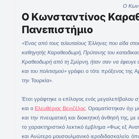
Ο Κων
Ο Κωνσταντίνος Καραθ
Πανεπιστήμιο
«Ένας από τους τελευταίους Έλληνες που είδα στο
καθηγητής Καραθεοδωρή, Πρύτανης του καταδικασμ
Κραθεοδωρή από τη Σμύρνη, ήταν σαν να έφευγε α
και του πολιτισμού»
γράφει ο τότε πρόξενος της Α
την Τουρκία».
Έτσι γράφτηκε ο επίλογος ενός μεγαλεπίβολου 
και ο
Ελευθέριος Βενιζέλος
. Οραματίστηκαν όχι 
και την πνευματική και διοικητική άνθησή της, μ
το χαρακτηριστικό λεκτικό έμβλημα «Φως εξ Αν
και Ανώτερο μουσουλμανικό ιεροδιδασκαλείο. όπ