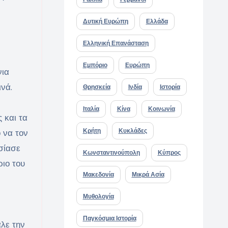
Δυτική Ευρώπη
Ελλάδα
Ελληνική Επανάσταση
Εμπόριο
Ευρώπη
νια
ινά.
Θρησκεία
Ινδία
Ιστορία
Ιταλία
Κίνα
Κοινωνία
 και τα
Κρήτη
Κυκλάδες
 να τον
σίασε
Κωνσταντινούπολη
Κύπρος
ιο του
Μακεδονία
Μικρά Ασία
Μυθολογία
Παγκόσμια Ιστορία
αλε την