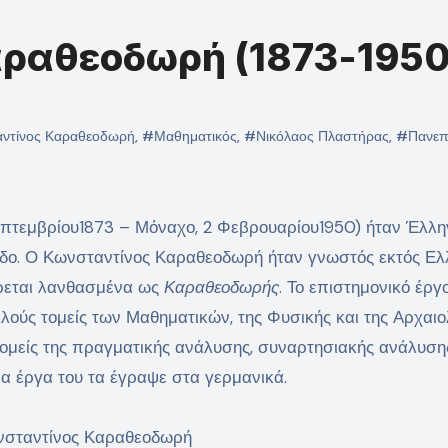
ραθεοδωρή (1873-1950
ντίνος Καραθεοδωρή
,
#Μαθηματικός
,
#Νικόλαος Πλαστήρας
,
#Πανεπ
επτεμβρίου1873 – Μόναχο, 2 Φεβρουαρίου1950) ήταν Έλλη
εδο. Ο Κωνσταντίνος Καραθεοδωρή ήταν γνωστός εκτός Ε
ρεται λανθασμένα ως
Καραθεοδωρής
. Το επιστημονικό έργ
ούς τομείς των Μαθηματικών, της Φυσικής και της Αρχαιο
τομείς της πραγματικής ανάλυσης, συναρτησιακής ανάλυση
α έργα του τα έγραψε στα γερμανικά.