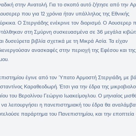
οναδική στην Ανατολή. Για το σκοπό αυτό ζήτησε από την Α
Αουσερερ που για 12 χρόνια ήταν υπάλληλος της Εθνικής
ούρκικα. Ο Στεργιάδης ενέκρινε τον διορισμό. Ο Αουσερερ 
στάλθηκαν στη Σμύρνη συσκευασμένα σε 36 μεγάλα κιβώτι
 δυσεύρετα βιβλία σχετικά με τη Μικρά Ασία. Τα είχαν
 διενεργούσαν ανασκαφές στην περιοχή της Εφέσου και της
μου.
πιστημίου έγινε από τον Ύπατο Αρμοστή Στεργιάδη, με β
αντίνος Καραθεοδωρή. Έτσι για την έδρα της μικροβιολο
ίου του Βερολίνου Γεώργιο Ιωακείμογλου. Ο μηνιαίος μισθ
ρι να λειτουργήσει η πανεπιστημιακή του έδρα θα αναλάμβα
ποτελούσε παράρτημα του Πανεπιστημίου, και την εποπτεία