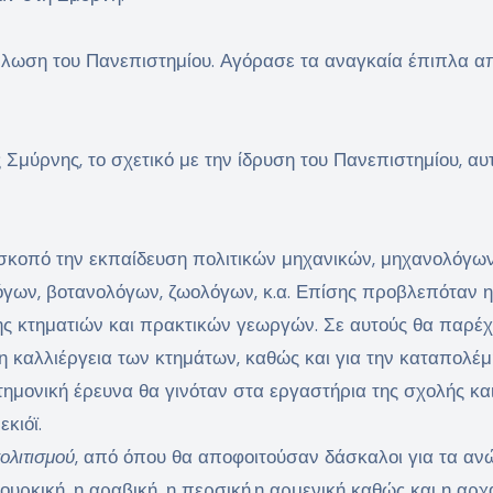
πλωση του Πανεπιστημίου. Αγόρασε τα αναγκαία έπιπλα α
μύρνης, το σχετικό με την ίδρυση του Πανεπιστημίου, αυ
 σκοπό την εκπαίδευση πολιτικών μηχανικών, μηχανολόγων
όγων, βοτανολόγων, ζωολόγων, κ.α. Επίσης προβλεπόταν η
ς κτηματιών και πρακτικών γεωργών. Σε αυτούς θα παρέ
η καλλιέργεια των κτημάτων, καθώς και για την καταπολέ
ημονική έρευνα θα γινόταν στα εργαστήρια της σχολής κα
κιόϊ.
ολιτισμού
, από όπου θα αποφοιτούσαν δάσκαλοι για τα αν
ουρκική, η αραβική, η περσική,η αρμενική καθώς και η αρχ