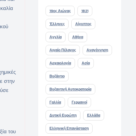
σκαλία
19ος Αιώνας
1821
Έλληνες
Αίγυπτος
ικού
Αγγλία
Αθήνα
Αιγαίο Πέλαγος
Αναγέννηση
Αρχαιολογία
Ασία
χημικές
Βυζάντιο
σε στην
ούσε
Βυζαντινή Αυτοκρατορία
Γαλλία
Γερμανοί
Δυτική Ευρώπη
Ελλάδα
Ελληνική Επανάσταση
ξία του