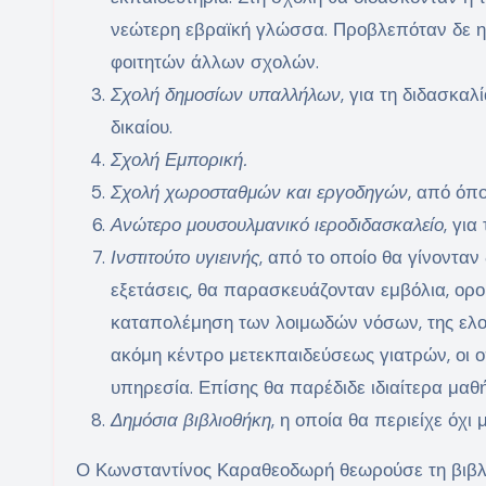
νεώτερη εβραϊκή γλώσσα. Προβλεπόταν δε η λ
φοιτητών άλλων σχολών.
Σχολή δημοσίων υπαλλήλων
, για τη διδασκαλ
δικαίου.
Σχολή Εμπορική.
Σχολή χωροσταθμών και εργοδηγών
, από όπ
Ανώτερο μουσουλμανικό ιεροδιδασκαλείο
, γι
Ινστιτούτο υγιεινής
, από το οποίο θα γίνονταν
εξετάσεις, θα παρασκευάζονταν εμβόλια, οροί
καταπολέμηση των λοιμωδών νόσων, της ελο
ακόμη κέντρο μετεκπαιδεύσεως γιατρών, οι 
υπηρεσία. Επίσης θα παρέδιδε ιδιαίτερα μαθή
Δημόσια βιβλιοθήκη
, η οποία θα περιείχε όχι
Ο Κωνσταντίνος Καραθεοδωρή θεωρούσε τη βιβλι