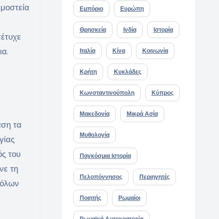
ρμοστεία
Εμπόριο
Ευρώπη
Θρησκεία
Ινδία
Ιστορία
πέτυχε
α.
Ιταλία
Κίνα
Κοινωνία
Κρήτη
Κυκλάδες
Κωνσταντινούπολη
Κύπρος
Μακεδονία
Μικρά Ασία
άση τα
Μυθολογία
γίας
ός του
Παγκόσμια Ιστορία
νε τη
Πελοπόννησος
Περιηγητές
 όλων
Ποιητής
Ρωμαίοι