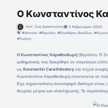
Ο Κωνσταντίνος Κα
Από
Ζωή Δρακοπούλου
2 Φεβρουαρίου 2020
#Αϊνστάιν
,
#Βερολίνο
,
#Ελευθέριος Βενιζέλος
,
#Κωνστα
#Σμύρνη
Ο Κωνσταντίνος Καραθεοδωρή
(Βερολίνο, 13 Σ
μαθηματικός που διακρίθηκε σε παγκόσμιο επίπ
ως
Konstantin Carathéodory
και συχνά αναφέ
Κωνσταντίνου Καραθεοδωρή επεκτείνεται σε πολλ
Είχε σημαντικότατη συνεισφορά ιδιαίτερα στους 
θεωρίας μέτρου και ολοκλήρωσης. Τα περισσότερ