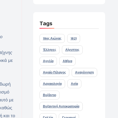
Tags
 ο
19ος Αιώνας
1821
Έλληνες
Αίγυπτος
τέχνης
ρικά με
Αγγλία
Αθήνα
Αιγαίο Πέλαγος
Αναγέννηση
οδωρή
Αρχαιολογία
Ασία
τισμό
Βυζάντιο
αυτό με
Βυζαντινή Αυτοκρατορία
 καθώς
 και το
Γαλλία
Γερμανοί