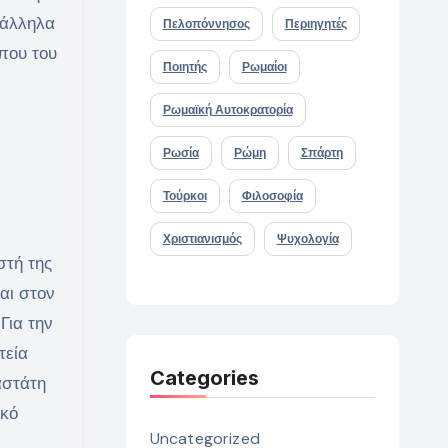
ράλληλα
Πελοπόννησος
Περιηγητές
 που του
Ποιητής
Ρωμαίοι
Ρωμαϊκή Αυτοκρατορία
Ρωσία
Ρώμη
Σπάρτη
Τούρκοι
Φιλοσοφία
Χριστιανισμός
Ψυχολογία
τή της
αι στον
Για την
τεία
Categories
αστάτη
ικό
Uncategorized