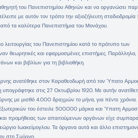
καθηγητή του Πανεπιστημίου Αθηνών και να οργανώσει πα
τέλειπε με αυτόν τον τρόπο την αξιοζήλευτη σταδιοδρομία
α από τα καλύτερα Πανεπιστήμια του Μονάχου.
ο λειτουργίας του Πανεπιστημίου κατά το πρότυπο των
ναν θεωρητικές και εφαρμοσμένες επιστήμες. Παράλληλα,
νων και βιβλίων για τη βιβλιοθήκη.
ύρνης ανατέθηκε στον Καραθεοδωρή από τον Ύπατο Αρμοσ
η υπογράφτηκε στις 27 Οκτωβρίου 1920. Με αυτήν ανατίθετ
νης με μισθό 4.000 δραχμών το μήνα, για πέντε χρόνια. 
 Εξωτερικών του έστειλε 500.000 μάρκα και Ύπατη Αρμοσ
 και προμήθειας των απαιτούμενων οργάνων είχε συμπαρ
εώργιο Ιωακείμογλου. Τα όργανα αυτά και άλλο επιστημον
αν στη Σμύρνη.