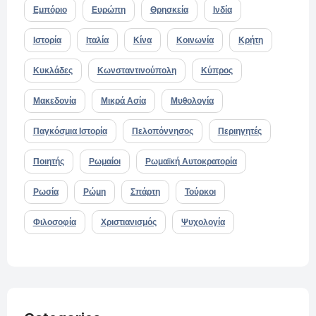
Εμπόριο
Ευρώπη
Θρησκεία
Ινδία
Ιστορία
Ιταλία
Κίνα
Κοινωνία
Κρήτη
Κυκλάδες
Κωνσταντινούπολη
Κύπρος
Μακεδονία
Μικρά Ασία
Μυθολογία
Παγκόσμια Ιστορία
Πελοπόννησος
Περιηγητές
Ποιητής
Ρωμαίοι
Ρωμαϊκή Αυτοκρατορία
Ρωσία
Ρώμη
Σπάρτη
Τούρκοι
Φιλοσοφία
Χριστιανισμός
Ψυχολογία