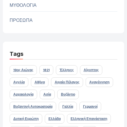
ΜΥΘΟΛΟΓΙΑ
ΠΡΟΣΩΠΑ
Tags
19ος Αιώνας
1821
Έλληνες
Αίγυπτος
Αγγλία
Αθήνα
Αιγαίο Πέλαγος
Αναγέννηση
Αρχαιολογία
Ασία
Βυζάντιο
Βυζαντινή Αυτοκρατορία
Γαλλία
Γερμανοί
Δυτική Ευρώπη
Ελλάδα
Ελληνική Επανάσταση