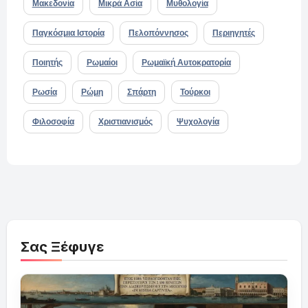
Μακεδονία
Μικρά Ασία
Μυθολογία
Παγκόσμια Ιστορία
Πελοπόννησος
Περιηγητές
Ποιητής
Ρωμαίοι
Ρωμαϊκή Αυτοκρατορία
Ρωσία
Ρώμη
Σπάρτη
Τούρκοι
Φιλοσοφία
Χριστιανισμός
Ψυχολογία
Σας Ξέφυγε