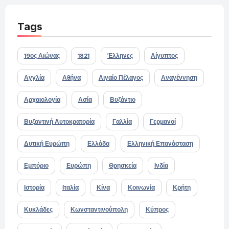
Tags
19ος Αιώνας
1821
Έλληνες
Αίγυπτος
Αγγλία
Αθήνα
Αιγαίο Πέλαγος
Αναγέννηση
Αρχαιολογία
Ασία
Βυζάντιο
Βυζαντινή Αυτοκρατορία
Γαλλία
Γερμανοί
Δυτική Ευρώπη
Ελλάδα
Ελληνική Επανάσταση
Εμπόριο
Ευρώπη
Θρησκεία
Ινδία
Ιστορία
Ιταλία
Κίνα
Κοινωνία
Κρήτη
Κυκλάδες
Κωνσταντινούπολη
Κύπρος