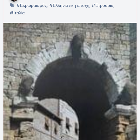
#Εκρωμαϊσμός
,
#Ελληνιστική εποχή
,
#Ετρουρία
,
#Ιταλία