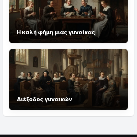
Η καλή φήμη μιας γυναίκας
Διέξοδος γυναικών