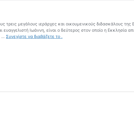
τους τρεις μεγάλους ιεράρχες και οικουμενικούς διδασκάλους της 
ευαγγελιστή Ιωάννη, είναι ο δεύτερος στον οποίο η Εκκλησία απέ
Ο
ς …
Συνεχίστε να διαβάζετε το
.
Άγιος
Γρηγόριος
(329μ.Χ.-389μ.Χ.)