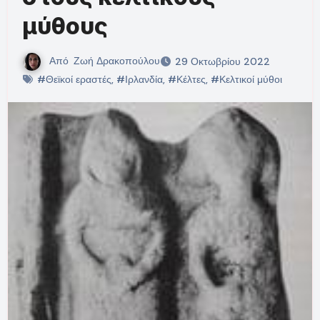
μύθους
Από
Ζωή Δρακοπούλου
29 Οκτωβρίου 2022
#Θεϊκοί εραστές
,
#Ιρλανδία
,
#Κέλτες
,
#Κελτικοί μύθοι