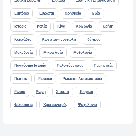
Δυτική Ευρώπη
Ελλάδα
Ελληνική Επανάσταση
Εμπόριο
Ευρώπη
Θρησκεία
Ινδία
Ιστορία
Ιταλία
Κίνα
Κοινωνία
Κρήτη
Κυκλάδες
Κωνσταντινούπολη
Κύπρος
Μακεδονία
Μικρά Ασία
Μυθολογία
Παγκόσμια Ιστορία
Πελοπόννησος
Περιηγητές
Ποιητής
Ρωμαίοι
Ρωμαϊκή Αυτοκρατορία
Ρωσία
Ρώμη
Σπάρτη
Τούρκοι
Φιλοσοφία
Χριστιανισμός
Ψυχολογία