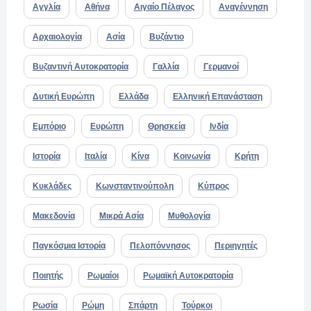
Αγγλία
Αθήνα
Αιγαίο Πέλαγος
Αναγέννηση
Αρχαιολογία
Ασία
Βυζάντιο
Βυζαντινή Αυτοκρατορία
Γαλλία
Γερμανοί
Δυτική Ευρώπη
Ελλάδα
Ελληνική Επανάσταση
Εμπόριο
Ευρώπη
Θρησκεία
Ινδία
Ιστορία
Ιταλία
Κίνα
Κοινωνία
Κρήτη
Κυκλάδες
Κωνσταντινούπολη
Κύπρος
Μακεδονία
Μικρά Ασία
Μυθολογία
Παγκόσμια Ιστορία
Πελοπόννησος
Περιηγητές
Ποιητής
Ρωμαίοι
Ρωμαϊκή Αυτοκρατορία
Ρωσία
Ρώμη
Σπάρτη
Τούρκοι