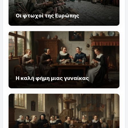
Οι φτωχοί της Ευρώπης
Η καλή φήμη μιας γυναίκας