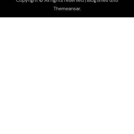
Copyright © All rights reserved
|
Blogtimes
από
Themeansar
.