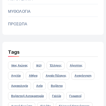
ΜΥΘΟΛΟΓΙΑ
ΠΡΟΣΩΠΑ
Tags
19ος Αιώνας
1821
Έλληνες
Αίγυπτος
Αγγλία
Αθήνα
Αιγαίο Πέλαγος
Αναγέννηση
Αρχαιολογία
Ασία
Βυζάντιο
Βυζαντινή Αυτοκρατορία
Γαλλία
Γερμανοί