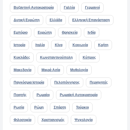
Βυζαντινή Αυτοκρατορία
Γαλλία
Γερμανοί
Δυτική Ευρώπη
Ελλάδα
Ελληνική Επανάσταση
Εμπόριο
Ευρώπη
Θρησκεία
Ινδία
Ιστορία
Ιταλία
Κίνα
Κοινωνία
Κρήτη
Κυκλάδες
Κωνσταντινούπολη
Κύπρος
Μακεδονία
Μικρά Ασία
Μυθολογία
Παγκόσμια Ιστορία
Πελοπόννησος
Περιηγητές
Ποιητής
Ρωμαίοι
Ρωμαϊκή Αυτοκρατορία
Ρωσία
Ρώμη
Σπάρτη
Τούρκοι
Φιλοσοφία
Χριστιανισμός
Ψυχολογία