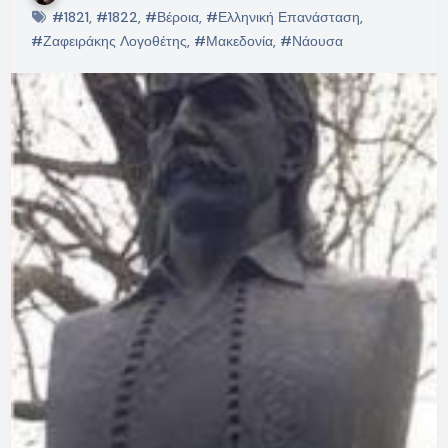
#1821
,
#1822
,
#Βέροια
,
#Ελληνική Επανάσταση
,
#Ζαφειράκης Λογοθέτης
,
#Μακεδονία
,
#Νάουσα