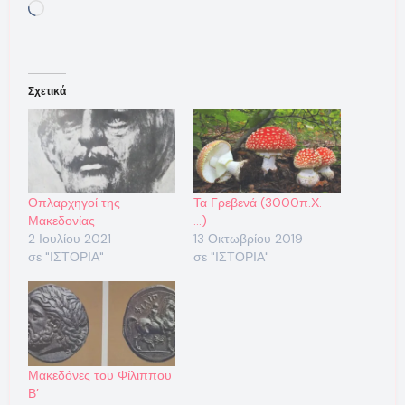
Loading…
Σχετικά
Οπλαρχηγοί της
Τα Γρεβενά (3000π.Χ.-
Μακεδονίας
…)
2 Ιουλίου 2021
13 Οκτωβρίου 2019
σε "ΙΣΤΟΡΙΑ"
σε "ΙΣΤΟΡΙΑ"
Μακεδόνες του Φίλιππου
Β’