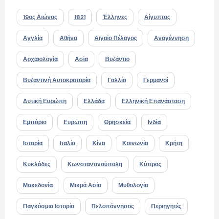
19ος Αιώνας
1821
Έλληνες
Αίγυπτος
Αγγλία
Αθήνα
Αιγαίο Πέλαγος
Αναγέννηση
Αρχαιολογία
Ασία
Βυζάντιο
Βυζαντινή Αυτοκρατορία
Γαλλία
Γερμανοί
Δυτική Ευρώπη
Ελλάδα
Ελληνική Επανάσταση
Εμπόριο
Ευρώπη
Θρησκεία
Ινδία
Ιστορία
Ιταλία
Κίνα
Κοινωνία
Κρήτη
Κυκλάδες
Κωνσταντινούπολη
Κύπρος
Μακεδονία
Μικρά Ασία
Μυθολογία
Παγκόσμια Ιστορία
Πελοπόννησος
Περιηγητές