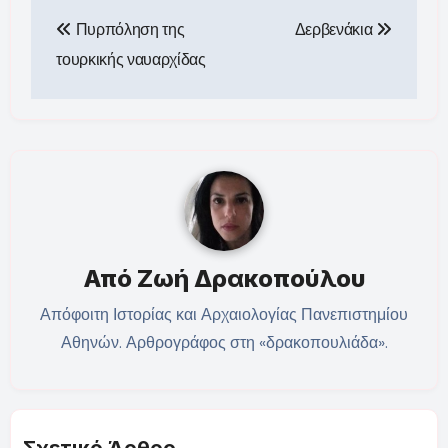
Πλοήγηση
Πυρπόληση της
Δερβενάκια
άρθρων
τουρκικής ναυαρχίδας
Από
Ζωή Δρακοπούλου
Απόφοιτη Ιστορίας και Αρχαιολογίας Πανεπιστημίου
Αθηνών. Αρθρογράφος στη «δρακοπουλιάδα».