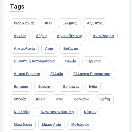
Tags
19ος Αιώνας
1821
Έλληνες
Αίγυπτος
Αγγλία
Αθήνα
Αιγαίο Πέλαγος
Αναγέννηση
Αρχαιολογία
Ασία
Βυζάντιο
Βυζαντινή Αυτοκρατορία
Γαλλία
Γερμανοί
Δυτική Ευρώπη
Ελλάδα
Ελληνική Επανάσταση
Εμπόριο
Ευρώπη
Θρησκεία
Ινδία
Ιστορία
Ιταλία
Κίνα
Κοινωνία
Κρήτη
Κυκλάδες
Κωνσταντινούπολη
Κύπρος
Μακεδονία
Μικρά Ασία
Μυθολογία