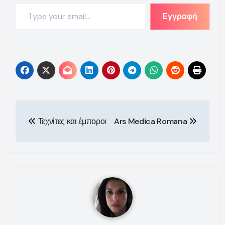
Type your email…
Εγγραφή
Πλοήγηση
Τεχνίτες και έμποροι
Ars Medica Romana
άρθρων