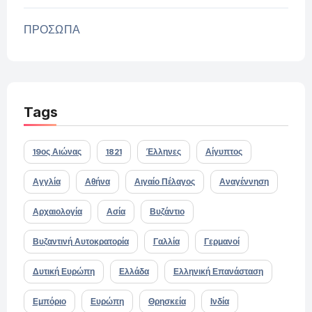
ΠΡΟΣΩΠΑ
Tags
19ος Αιώνας
1821
Έλληνες
Αίγυπτος
Αγγλία
Αθήνα
Αιγαίο Πέλαγος
Αναγέννηση
Αρχαιολογία
Ασία
Βυζάντιο
Βυζαντινή Αυτοκρατορία
Γαλλία
Γερμανοί
Δυτική Ευρώπη
Ελλάδα
Ελληνική Επανάσταση
Εμπόριο
Ευρώπη
Θρησκεία
Ινδία