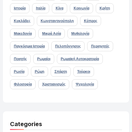
Ιστορία
Ιταλία
Κίνα
Κοινωνία
Κρήτη
Κυκλάδες
Κωνσταντινούπολη
Κύπρος
Μακεδονία
Μικρά Ασία
Μυθολογία
Παγκόσμια Ιστορία
Πελοπόννησος
Περιηγητές
Ποιητής
Ρωμαίοι
Ρωμαϊκή Αυτοκρατορία
Ρωσία
Ρώμη
Σπάρτη
Τούρκοι
Φιλοσοφία
Χριστιανισμός
Ψυχολογία
Categories