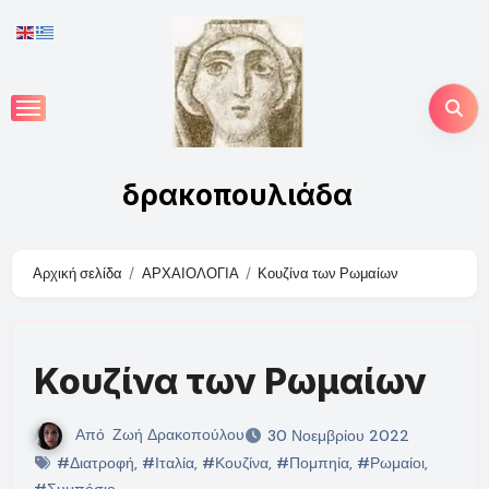
Skip
to
content
δρακοπουλιάδα
Αρχική σελίδα
ΑΡΧΑΙΟΛΟΓΙΑ
Κουζίνα των Ρωμαίων
Κουζίνα των Ρωμαίων
Από
Ζωή Δρακοπούλου
30 Νοεμβρίου 2022
#Διατροφή
,
#Ιταλία
,
#Κουζίνα
,
#Πομπηία
,
#Ρωμαίοι
,
#Συμπόσιο