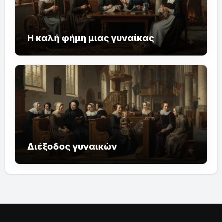
Η καλή φήμη μιας γυναίκας
Διέξοδος γυναικών