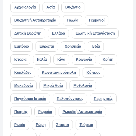
Αρχαιολογία
Ασία
Βυζάντιο
Βυζαντινή Αυτοκρατορία
Γαλλία
Γερμανοί
Δυτική Ευρώπη
Ελλάδα
Ελληνική Επανάσταση
Εμπόριο
Ευρώπη
Θρησκεία
Ινδία
Ιστορία
Ιταλία
Κίνα
Κοινωνία
Κρήτη
Κυκλάδες
Κωνσταντινούπολη
Κύπρος
Μακεδονία
Μικρά Ασία
Μυθολογία
Παγκόσμια Ιστορία
Πελοπόννησος
Περιηγητές
Ποιητής
Ρωμαίοι
Ρωμαϊκή Αυτοκρατορία
Ρωσία
Ρώμη
Σπάρτη
Τούρκοι