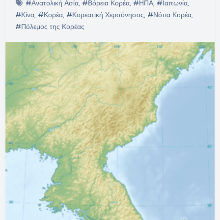
#Ανατολική Ασία
,
#Βόρεια Κορέα
,
#ΗΠΑ
,
#Ιαπωνία
,
#Κίνα
,
#Κορέα
,
#Κορεατική Χερσόνησος
,
#Νότια Κορέα
,
#Πόλεμος της Κορέας