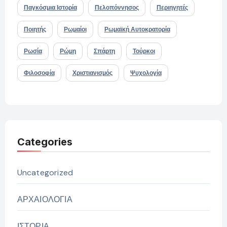
Παγκόσμια Ιστορία
Πελοπόννησος
Περιηγητές
Ποιητής
Ρωμαίοι
Ρωμαϊκή Αυτοκρατορία
Ρωσία
Ρώμη
Σπάρτη
Τούρκοι
Φιλοσοφία
Χριστιανισμός
Ψυχολογία
Categories
Uncategorized
ΑΡΧΑΙΟΛΟΓΙΑ
ΙΣΤΟΡΙΑ