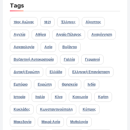
Tags
19ος Αιώνας
1821
Έλληνες
Αίγυπτος
Αγγλία
Αθήνα
Αιγαίο Πέλαγος
Αναγέννηση
Αρχαιολογία
Ασία
Βυζάντιο
Βυζαντινή Αυτοκρατορία
Γαλλία
Γερμανοί
Δυτική Ευρώπη
Ελλάδα
Ελληνική Επανάσταση
Εμπόριο
Ευρώπη
Θρησκεία
Ινδία
Ιστορία
Ιταλία
Κίνα
Κοινωνία
Κρήτη
Κυκλάδες
Κωνσταντινούπολη
Κύπρος
Μακεδονία
Μικρά Ασία
Μυθολογία