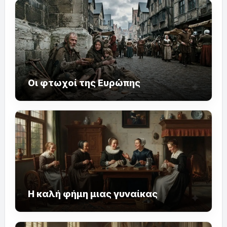
Οι φτωχοί της Ευρώπης
Η καλή φήμη μιας γυναίκας