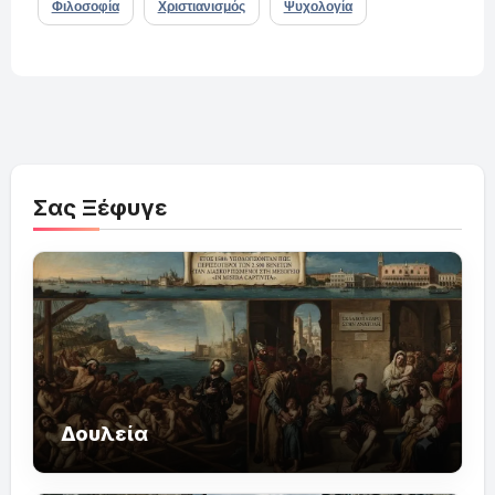
Φιλοσοφία
Χριστιανισμός
Ψυχολογία
Σας Ξέφυγε
Δουλεία