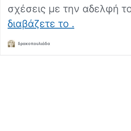
σχέσεις με την αδελφή τ
Κίμων
διαβάζετε το
.
Μιλτιάδου
(506π.Χ.-449π.Χ)
δρακοπουλιάδα