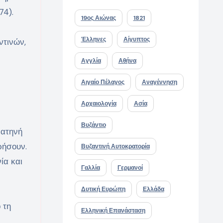
74).
19ος Αιώνας
1821
Έλληνες
Αίγυπτος
ντινών,
Αγγλία
Αθήνα
Αιγαίο Πέλαγος
Αναγέννηση
Αρχαιολογία
Ασία
Βυζάντιο
πατηνή
ρήσουν.
Βυζαντινή Αυτοκρατορία
ία και
Γαλλία
Γερμανοί
Δυτική Ευρώπη
Ελλάδα
 τη
Ελληνική Επανάσταση