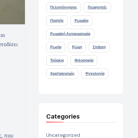
Πελοπόννησος
Περιηγητές
Ποιητής
Ρωμαίοι
Ρωμαϊκή Αυτοκρατορία
αι
ποδίσει.
Ρωσία
Ρώμη
Σπάρτη
Τούρκοι
Φιλοσοφία
Χριστιανισμός
Ψυχολογία
Categories
Uncategorized
ς, που