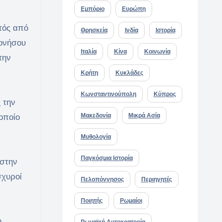
Εμπόριο
Ευρώπη
κτός από
Θρησκεία
Ινδία
Ιστορία
σονήσου
Ιταλία
Κίνα
Κοινωνία
την
Κρήτη
Κυκλάδες
Κωνσταντινούπολη
Κύπρος
 την
Μακεδονία
Μικρά Ασία
οποίο
Μυθολογία
Παγκόσμια Ιστορία
 στην
σχυροί
Πελοπόννησος
Περιηγητές
Ποιητής
Ρωμαίοι
.