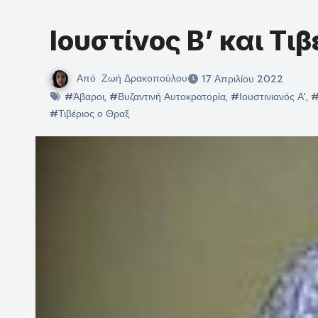
Ιουστίνος Β’ και Τι
Από
Ζωή Δρακοπούλου
17 Απριλίου 2022
#Άβαροι
,
#Βυζαντινή Αυτοκρατορία
,
#Ιουστινιανός Α'
,
#
#Τιβέριος ο Θραξ