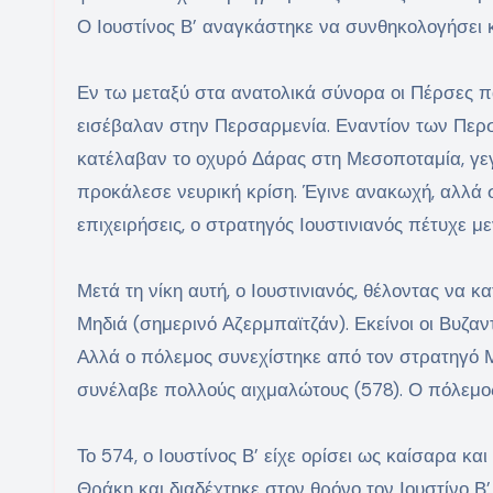
Ο Ιουστίνος Β’ αναγκάστηκε να συνθηκολογήσει 
Εν τω μεταξύ στα ανατολικά σύνορα οι Πέρσες π
εισέβαλαν στην Περσαρμενία. Εναντίον των Περσ
κατέλαβαν το οχυρό Δάρας στη Μεσοποταμία, γεγ
προκάλεσε νευρική κρίση. Έγινε ανακωχή, αλλά 
επιχειρήσεις, ο στρατηγός Ιουστινιανός πέτυχε μ
Μετά τη νίκη αυτή, ο Ιουστινιανός, θέλοντας να
Μηδιά (σημερινό Αζερμπαϊτζάν). Εκείνοι οι Βυζ
Αλλά ο πόλεμος συνεχίστηκε από τον στρατηγό Μα
συνέλαβε πολλούς αιχμαλώτους (578). Ο πόλεμος
Το 574, ο Ιουστίνος Β’ είχε ορίσει ως καίσαρα κα
Θράκη και διαδέχτηκε στον θρόνο τον Ιουστίνο Β’