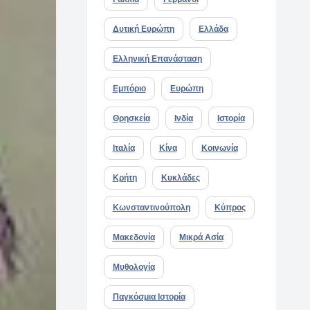
Δυτική Ευρώπη
Ελλάδα
Ελληνική Επανάσταση
Εμπόριο
Ευρώπη
Θρησκεία
Ινδία
Ιστορία
Ιταλία
Κίνα
Κοινωνία
Κρήτη
Κυκλάδες
Κωνσταντινούπολη
Κύπρος
Μακεδονία
Μικρά Ασία
Μυθολογία
Παγκόσμια Ιστορία