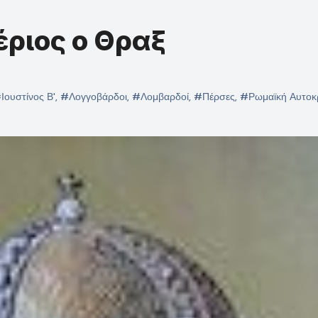
βέριος ο Θραξ
Ιουστίνος Β'
,
#Λογγοβάρδοι
,
#Λομβαρδοί
,
#Πέρσες
,
#Ρωμαϊκή Αυτοκ