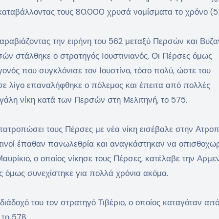
καταβάλλοντας τους 80.000 χρυσά νομίσματα το χρόνο (5
αραβιάζοντας την ειρήνη του 562 μεταξύ Περσών και Βυζα
ών στάλθηκε ο στρατηγός Ιουστινιανός. Οι Πέρσες όμως
ονός που συγκλόνισε τον Ιουστίνο, τόσο πολύ, ώστε του
σε λίγο επαναλήφθηκε ο πόλεμος και έπειτα από πολλές
εγάλη νίκη κατά των Περσών στη Μελιτηνή, το 575.
 κατατροπώσει τους Πέρσες με νέα νίκη εισέβαλε στην Ατρο
αντινοί έπαθαν πανωλεθρία και αναγκάστηκαν να οπισθοχω
υρίκιο, ο οποίος νίκησε τους Πέρσες, κατέλαβε την Αρμεν
 όμως συνεχίστηκε για πολλά χρόνια ακόμα.
ι διάδοχό του τον στρατηγό Τιβέριο, ο οποίος καταγόταν από
 το 578.