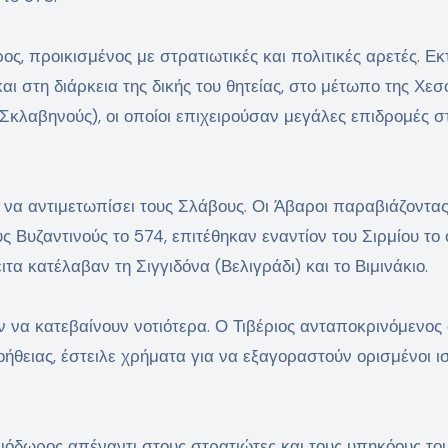
ς, προικισμένος με στρατιωτικές και πολιτικές αρετές. Ε
ι στη διάρκεια της δικής του θητείας, στο μέτωπο της Χε
 Σκλαβηνούς), οι οποίοι επιχειρούσαν μεγάλες επιδρομές σ
 να αντιμετωπίσει τους Σλάβους. Οι Άβαροι παραβιάζοντας
 Βυζαντινούς το 574, επιτέθηκαν εναντίον του Σιρμίου το 
τα κατέλαβαν τη Σιγγιδόνα (Βελιγράδι) και το Βιμινάκιο.
ν να κατεβαίνουν νοτιότερα. Ο Τιβέριος ανταποκρινόμενος
ήθειας, έστειλε χρήματα για να εξαγοραστούν ορισμένοι ι
αιόδωρος απέναντι στους στρατιώτες και τους υπηκόους του