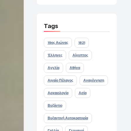
Tags
19ος Αιώνας
1821
Έλληνες
Αίγυπτος
Αγγλία
Αθήνα
Αιγαίο Πέλαγος
Αναγέννηση
Αρχαιολογία
Ασία
Βυζάντιο
Βυζαντινή Αυτοκρατορία
Γαλλία
Γερμανοί