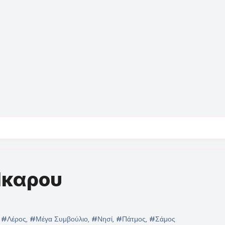
 Ίκαρου
,
#Λέρος
,
#Μέγα Συμβούλιο
,
#Νησί
,
#Πάτμος
,
#Σάμος