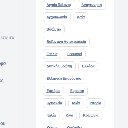
Αιγαίο Πέλαγος
Αναγέννηση
Αρχαιολογία
Ασία
Βυζάντιο
 έπειτα
Βυζαντινή Αυτοκρατορία
Γαλλία
Γερμανοί
φο.
Δυτική Ευρώπη
Ελλάδα
Ελληνική Επανάσταση
ες
Εμπόριο
Ευρώπη
Θρησκεία
Ινδία
Ιστορία
Ιταλία
Κίνα
Κοινωνία
του
Κρήτη
Κυκλάδες