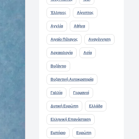
Έλληνες
Αίγυπτος
Αγγλία
Αθήνα
Αιγαίο Πέλαγος
Αναγέννηση
Αρχαιολογία
Ασία
Βυζάντιο
Βυζαντινή Αυτοκρατορία
Γαλλία
Γερμανοί
Δυτική Ευρώπη
Ελλάδα
Ελληνική Επανάσταση
Εμπόριο
Ευρώπη