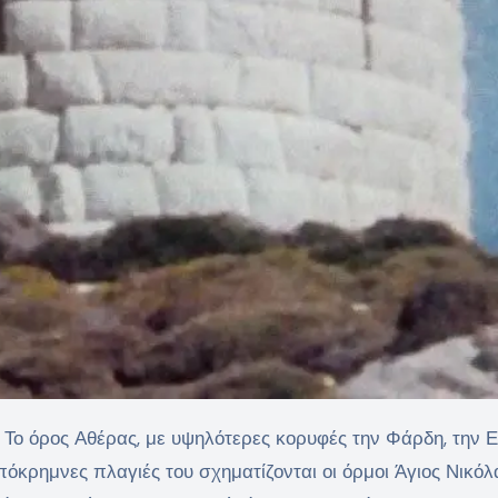
ς. Το όρος Αθέρας, με υψηλότερες κορυφές την Φάρδη, την 
απόκρημνες πλαγιές του σχηματίζονται οι όρμοι Άγιος Νικόλ