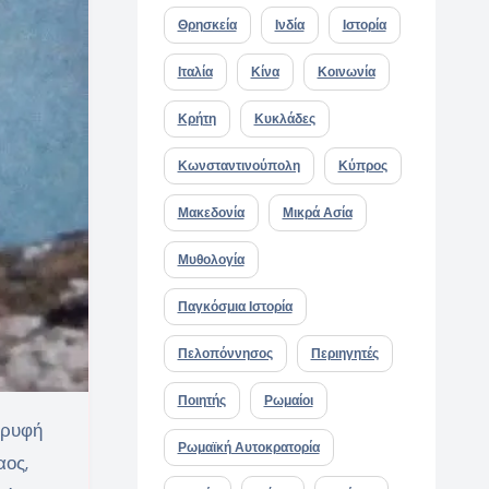
Θρησκεία
Ινδία
Ιστορία
Ιταλία
Κίνα
Κοινωνία
Κρήτη
Κυκλάδες
Κωνσταντινούπολη
Κύπρος
Μακεδονία
Μικρά Ασία
Μυθολογία
Παγκόσμια Ιστορία
Πελοπόννησος
Περιηγητές
Ποιητής
Ρωμαίοι
Ερυφή
Ρωμαϊκή Αυτοκρατορία
αος,