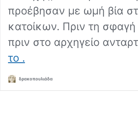
προέβησαν με ωμή βία σ
κατοίκων. Πριν τη σφαγή
πριν στο αρχηγείο αντα
Η
το
.
Σφαγή
του
Δομένικου
δρακοπουλιάδα
(1943)