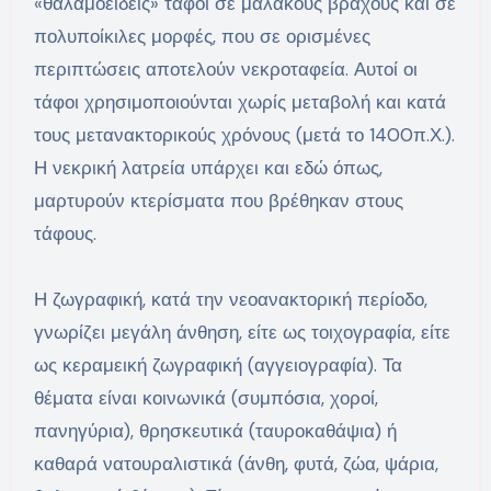
«θαλαμοειδείς» τάφοι σε μαλακούς βράχους και σε
πολυποίκιλες μορφές, που σε ορισμένες
περιπτώσεις αποτελούν νεκροταφεία. Αυτοί οι
τάφοι χρησιμοποιούνται χωρίς μεταβολή και κατά
τους μετανακτορικούς χρόνους (μετά το 1400π.Χ.).
Η νεκρική λατρεία υπάρχει και εδώ όπως,
μαρτυρούν κτερίσματα που βρέθηκαν στους
τάφους.
Η ζωγραφική, κατά την νεοανακτορική περίοδο,
γνωρίζει μεγάλη άνθηση, είτε ως τοιχογραφία, είτε
ως κεραμεική ζωγραφική (αγγειογραφία). Τα
θέματα είναι κοινωνικά (συμπόσια, χοροί,
πανηγύρια), θρησκευτικά (ταυροκαθάψια) ή
καθαρά νατουραλιστικά (άνθη, φυτά, ζώα, ψάρια,