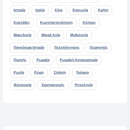
Ιστορία
Ιταλία
Κίνα
Κοινωνία
Κρήτη
Κυκλάδες
Κωνσταντινούπολη
Κύπρος
Μακεδονία
Μικρά Ασία
Μυθολογία
Παγκόσμια Ιστορία
Πελοπόννησος
Περιηγητές
Ποιητής
Ρωμαίοι
Ρωμαϊκή Αυτοκρατορία
Ρωσία
Ρώμη
Σπάρτη
Τούρκοι
Φιλοσοφία
Χριστιανισμός
Ψυχολογία