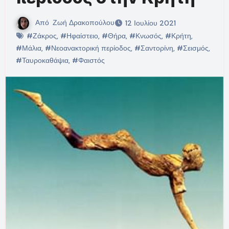
Από
Ζωή Δρακοπούλου
12 Ιουλίου 2021
#Ζάκρος
,
#Ηφαίστειο
,
#Θήρα
,
#Κνωσός
,
#Κρήτη
,
#Μάλια
,
#Νεοανακτορική περίοδος
,
#Σαντορίνη
,
#Σεισμός
,
#Ταυροκαθάψια
,
#Φαιστός