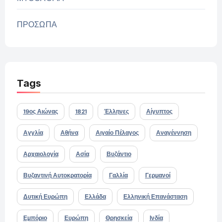
ΠΡΟΣΩΠΑ
Tags
19ος Αιώνας
1821
Έλληνες
Αίγυπτος
Αγγλία
Αθήνα
Αιγαίο Πέλαγος
Αναγέννηση
Αρχαιολογία
Ασία
Βυζάντιο
Βυζαντινή Αυτοκρατορία
Γαλλία
Γερμανοί
Δυτική Ευρώπη
Ελλάδα
Ελληνική Επανάσταση
Εμπόριο
Ευρώπη
Θρησκεία
Ινδία