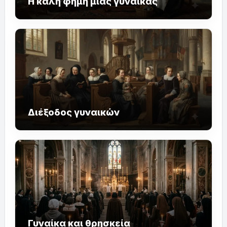
Η καλή φήμη μιας γυναίκας
Διέξοδος γυναικών
Γυναίκα και θρησκεία