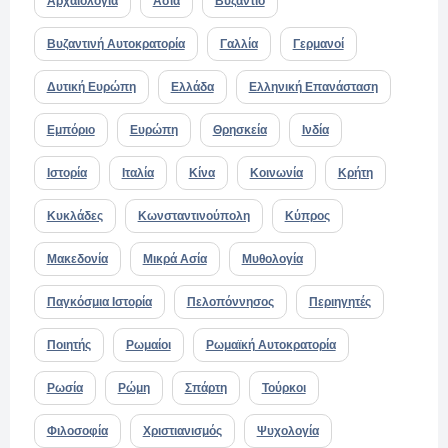
Αρχαιολογία
Ασία
Βυζάντιο
Βυζαντινή Αυτοκρατορία
Γαλλία
Γερμανοί
Δυτική Ευρώπη
Ελλάδα
Ελληνική Επανάσταση
Εμπόριο
Ευρώπη
Θρησκεία
Ινδία
Ιστορία
Ιταλία
Κίνα
Κοινωνία
Κρήτη
Κυκλάδες
Κωνσταντινούπολη
Κύπρος
Μακεδονία
Μικρά Ασία
Μυθολογία
Παγκόσμια Ιστορία
Πελοπόννησος
Περιηγητές
Ποιητής
Ρωμαίοι
Ρωμαϊκή Αυτοκρατορία
Ρωσία
Ρώμη
Σπάρτη
Τούρκοι
Φιλοσοφία
Χριστιανισμός
Ψυχολογία