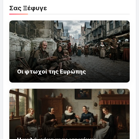
Σας Ξέφυγε
Οι φτωχοί της Ευρώπης