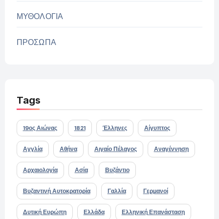
ΜΥΘΟΛΟΓΙΑ
ΠΡΟΣΩΠΑ
Tags
19ος Αιώνας
1821
Έλληνες
Αίγυπτος
Αγγλία
Αθήνα
Αιγαίο Πέλαγος
Αναγέννηση
Αρχαιολογία
Ασία
Βυζάντιο
Βυζαντινή Αυτοκρατορία
Γαλλία
Γερμανοί
Δυτική Ευρώπη
Ελλάδα
Ελληνική Επανάσταση