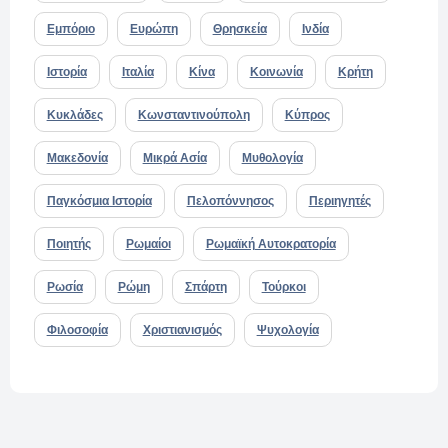
Εμπόριο
Ευρώπη
Θρησκεία
Ινδία
Ιστορία
Ιταλία
Κίνα
Κοινωνία
Κρήτη
Κυκλάδες
Κωνσταντινούπολη
Κύπρος
Μακεδονία
Μικρά Ασία
Μυθολογία
Παγκόσμια Ιστορία
Πελοπόννησος
Περιηγητές
Ποιητής
Ρωμαίοι
Ρωμαϊκή Αυτοκρατορία
Ρωσία
Ρώμη
Σπάρτη
Τούρκοι
Φιλοσοφία
Χριστιανισμός
Ψυχολογία