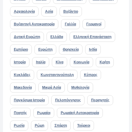
Αρχαιολογία
Ασία
Βυζάντιο
Βυζαντινή Αυτοκρατορία
Γαλλία
Γερμανοί
Δυτική Ευρώπη
Ελλάδα
Ελληνική Επανάσταση
Εμπόριο
Ευρώπη
Θρησκεία
Ινδία
Ιστορία
Ιταλία
Κίνα
Κοινωνία
Κρήτη
Κυκλάδες
Κωνσταντινούπολη
Κύπρος
Μακεδονία
Μικρά Ασία
Μυθολογία
Παγκόσμια Ιστορία
Πελοπόννησος
Περιηγητές
Ποιητής
Ρωμαίοι
Ρωμαϊκή Αυτοκρατορία
Ρωσία
Ρώμη
Σπάρτη
Τούρκοι