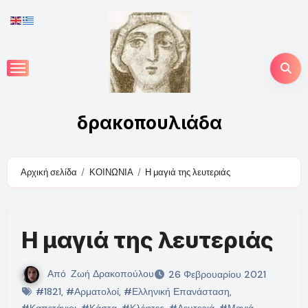
Skip
to
content
δρακοπουλιάδα
Αρχική σελίδα
ΚΟΙΝΩΝΙΑ
Η μαγιά της λευτεριάς
Η μαγιά της λευτεριάς
Από
Ζωή Δρακοπούλου
26 Φεβρουαρίου 2021
#1821
,
#Αρματολοί
,
#Ελληνική Επανάσταση
,
#Καπετάνιοι
,
#Κάστα
,
#Κλέφτες
,
#Λευτεριά
,
#Μαγιά