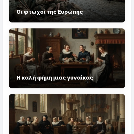
Οι φτωχοί της Ευρώπης
Η καλή φήμη μιας γυναίκας