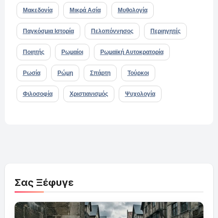
Μακεδονία
Μικρά Ασία
Μυθολογία
Παγκόσμια Ιστορία
Πελοπόννησος
Περιηγητές
Ποιητής
Ρωμαίοι
Ρωμαϊκή Αυτοκρατορία
Ρωσία
Ρώμη
Σπάρτη
Τούρκοι
Φιλοσοφία
Χριστιανισμός
Ψυχολογία
Σας Ξέφυγε