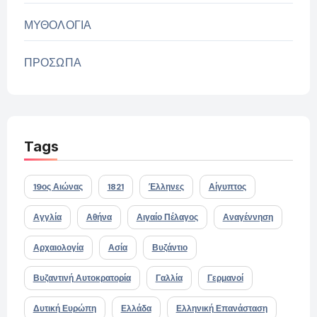
ΜΥΘΟΛΟΓΙΑ
ΠΡΟΣΩΠΑ
Tags
19ος Αιώνας
1821
Έλληνες
Αίγυπτος
Αγγλία
Αθήνα
Αιγαίο Πέλαγος
Αναγέννηση
Αρχαιολογία
Ασία
Βυζάντιο
Βυζαντινή Αυτοκρατορία
Γαλλία
Γερμανοί
Δυτική Ευρώπη
Ελλάδα
Ελληνική Επανάσταση