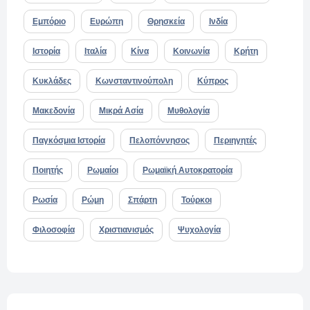
Εμπόριο
Ευρώπη
Θρησκεία
Ινδία
Ιστορία
Ιταλία
Κίνα
Κοινωνία
Κρήτη
Κυκλάδες
Κωνσταντινούπολη
Κύπρος
Μακεδονία
Μικρά Ασία
Μυθολογία
Παγκόσμια Ιστορία
Πελοπόννησος
Περιηγητές
Ποιητής
Ρωμαίοι
Ρωμαϊκή Αυτοκρατορία
Ρωσία
Ρώμη
Σπάρτη
Τούρκοι
Φιλοσοφία
Χριστιανισμός
Ψυχολογία