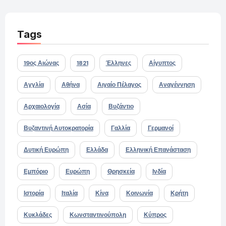
Tags
19ος Αιώνας
1821
Έλληνες
Αίγυπτος
Αγγλία
Αθήνα
Αιγαίο Πέλαγος
Αναγέννηση
Αρχαιολογία
Ασία
Βυζάντιο
Βυζαντινή Αυτοκρατορία
Γαλλία
Γερμανοί
Δυτική Ευρώπη
Ελλάδα
Ελληνική Επανάσταση
Εμπόριο
Ευρώπη
Θρησκεία
Ινδία
Ιστορία
Ιταλία
Κίνα
Κοινωνία
Κρήτη
Κυκλάδες
Κωνσταντινούπολη
Κύπρος