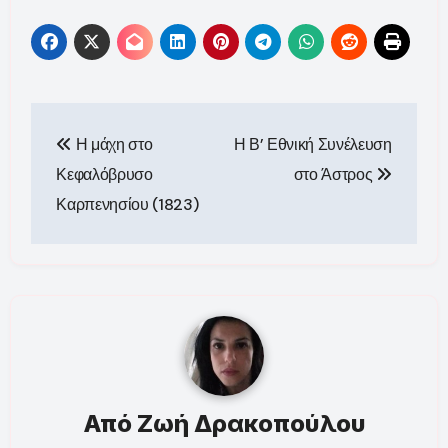
Πλοήγηση
Η μάχη στο
Η Β’ Εθνική Συνέλευση
άρθρων
Κεφαλόβρυσο
στο Άστρος
Καρπενησίου (1823)
Από
Ζωή Δρακοπούλου