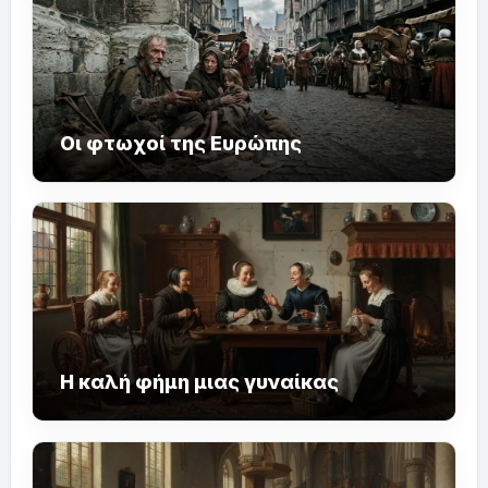
Οι φτωχοί της Ευρώπης
Η καλή φήμη μιας γυναίκας