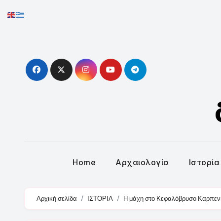
Skip
to
content
Home
Αρχαιολογία
Ιστορία
Αρχική σελίδα
ΙΣΤΟΡΙΑ
Η μάχη στο Κεφαλόβρυσο Καρπενη