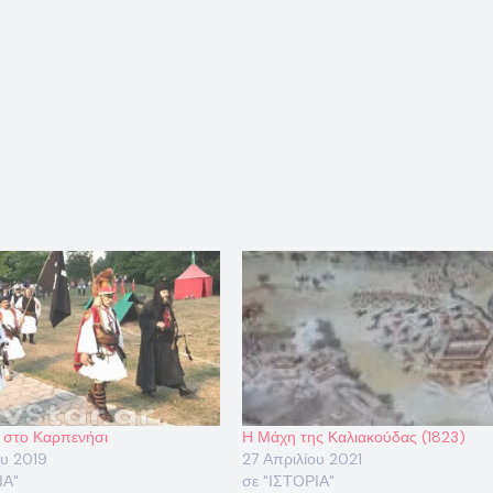
 στο Καρπενήσι
Η Μάχη της Καλιακούδας (1823)
ου 2019
27 Απριλίου 2021
ΙΑ"
σε "ΙΣΤΟΡΙΑ"