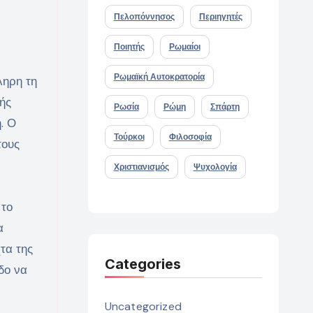
Πελοπόννησος
Περιηγητές
Ποιητής
Ρωμαίοι
Ρωμαϊκή Αυτοκρατορία
ληρη τη
αής
Ρωσία
Ρώμη
Σπάρτη
. Ο
Τούρκοι
Φιλοσοφία
τους
Χριστιανισμός
Ψυχολογία
 το
α
τα της
Categories
δο να
Uncategorized