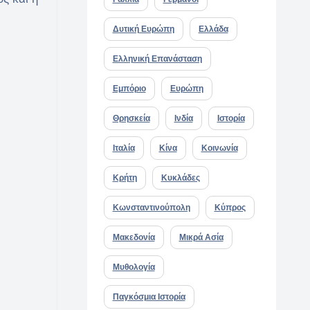
Δυτική Ευρώπη
Ελλάδα
Ελληνική Επανάσταση
Εμπόριο
Ευρώπη
Θρησκεία
Ινδία
Ιστορία
Ιταλία
Κίνα
Κοινωνία
Κρήτη
Κυκλάδες
Κωνσταντινούπολη
Κύπρος
Μακεδονία
Μικρά Ασία
Μυθολογία
Παγκόσμια Ιστορία