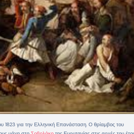
κους μάχη στο
Σοβολάκο
της Ευρυτανίας στις αρχές του έτου