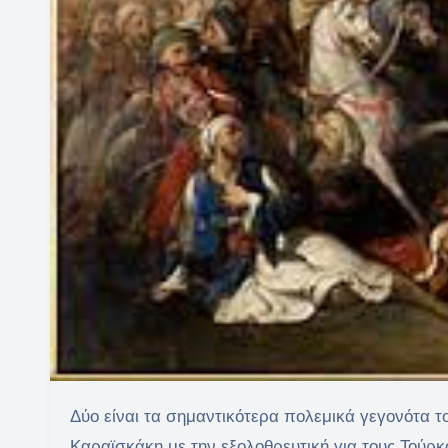
Δύο είναι τα σημαντικότερα πολεμικά γεγονότα του 1823 για την Ελληνική Επανάσταση. Ο θρίαμβος του
Καραϊσκάκη με την εξολοθρευτική για τους Τούρ