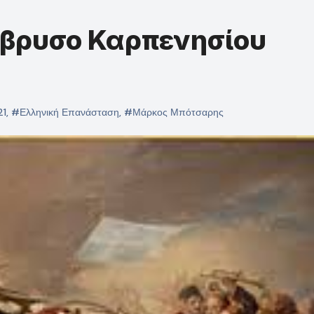
όβρυσο Καρπενησίου
21
,
#Ελληνική Επανάσταση
,
#Μάρκος Μπότσαρης