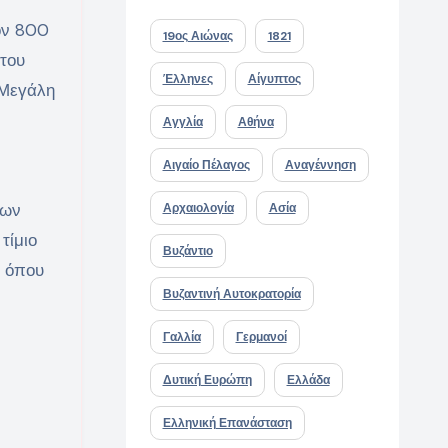
ον 800
19ος Αιώνας
1821
 του
Έλληνες
Αίγυπτος
 Μεγάλη
Αγγλία
Αθήνα
Αιγαίο Πέλαγος
Αναγέννηση
κων
Αρχαιολογία
Ασία
τίμιο
Βυζάντιο
, όπου
Βυζαντινή Αυτοκρατορία
Γαλλία
Γερμανοί
Δυτική Ευρώπη
Ελλάδα
Ελληνική Επανάσταση