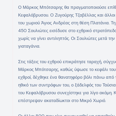
Ο Μάρκος Μπότσαρης θα πραγματοποιούσε επίθεσ
Κεφαλόβρυσου. Ο Ζυγούρης Τζαβέλλας και άλλοι 
του χωριού Άγιος Ανδρέας στη θέση Πλατάνια. Τ
450 Σουλιώτες εισέδυσε στο εχθρικό στρατόπεδο 
χωρίς να γίνει αντιληπτός. Οι Σουλιώτες μετά 
γιαταγάνια.
Στις τάξεις του εχθρού επικράτησε ταραχή, σύγχυ
Μάρκος Μπότσαρης, καθώς ύψωσε το κεφάλι του 
εχθροί, δέχθηκε ένα θανατηφόρο βόλι πάνω από το
ηθικό των συντρόφων του, ο ξάδελφός του Τούσι
του Κεφαλόβρυσου συνεχίστηκε για λίγο ακόμη. 
επέστρεψαν ακαταδίωκτοι στο Μικρό Χωριό.
Οι άλλοι 800 που είχε συμφωνηθεί να επιτεθούν 