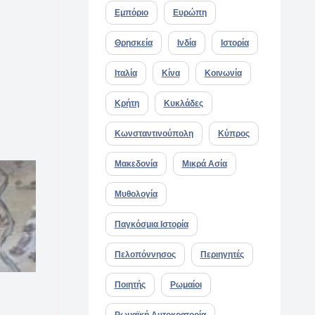
Εμπόριο
Ευρώπη
Θρησκεία
Ινδία
Ιστορία
Ιταλία
Κίνα
Κοινωνία
Κρήτη
Κυκλάδες
Κωνσταντινούπολη
Κύπρος
Μακεδονία
Μικρά Ασία
Μυθολογία
Παγκόσμια Ιστορία
Πελοπόννησος
Περιηγητές
Ποιητής
Ρωμαίοι