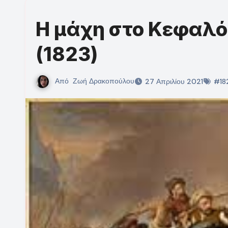
Η μάχη στο Κεφαλ
(1823)
Από
Ζωή Δρακοπούλου
27 Απριλίου 2021
#18