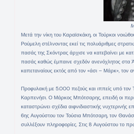
Μ
Μετά την νίκη του Καραϊσκάκη, οι Τούρκοι νοιώθ
Ρούμελη στέλνοντας εκεί τις πολυάριθμες στρατιω
πασάς της Σκόντρας άρχισε να κατεβαίνει με κα
πασάς καθώς έμπαινε σχεδόν ανενόχλητος στα Ά
καπεταναίους εκτός από τον «άσι – Μάρκ», τον α
Προφυλακή με 5.000 πεζούς και ιππείς υπό τον 
Καρπενήσι. Ο Μάρκος Μπότσαρης, επειδή οι περι
καταστρώνει σχέδια αιφνιδιαστικής νυχτερινής επ
6ης Αυγούστου τον Τούσια Μπότσαρη, τον Θανάσ
συλλέξουν πληροφορίες. Στις 8 Αυγούστου το πρ