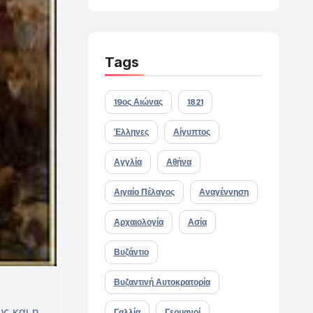
Tags
19ος Αιώνας
1821
Έλληνες
Αίγυπτος
Αγγλία
Αθήνα
Αιγαίο Πέλαγος
Αναγέννηση
Αρχαιολογία
Ασία
Βυζάντιο
Βυζαντινή Αυτοκρατορία
ς και η
Γαλλία
Γερμανοί