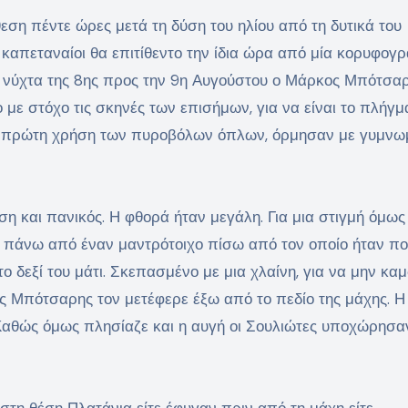
η πέντε ώρες μετά τη δύση του ηλίου από τη δυτικά του
καπεταναίοι θα επιτίθεντο την ίδια ώρα από μία κορυφογ
η νύχτα της 8ης προς την 9η Αυγούστου ο Μάρκος Μπότσα
με στόχο τις σκηνές των επισήμων, για να είναι το πλήγμα
την πρώτη χρήση των πυροβόλων όπλων, όρμησαν με γυμνω
ση και πανικός. Η φθορά ήταν μεγάλη. Για μια στιγμή όμως
πάνω από έναν μαντρότοιχο πίσω από τον οποίο ήταν πο
 δεξί του μάτι. Σκεπασμένο με μια χλαίνη, για να μην καμ
ας Μπότσαρης τον μετέφερε έξω από το πεδίο της μάχης. Η
Καθώς όμως πλησίαζε και η αυγή οι Σουλιώτες υποχώρησα
στη θέση Πλατάνια είτε έφυγαν πριν από τη μάχη είτε