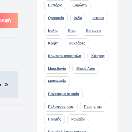
Εμπόριο
Ευρώπη
Θρησκεία
Ινδία
Ιστορία
ραφή
Ιταλία
Κίνα
Κοινωνία
Κρήτη
Κυκλάδες
Κωνσταντινούπολη
Κύπρος
Μακεδονία
Μικρά Ασία
Μυθολογία
ση
Παγκόσμια Ιστορία
Πελοπόννησος
Περιηγητές
Ποιητής
Ρωμαίοι