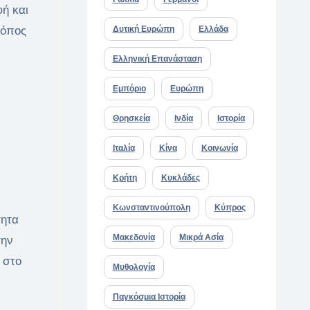
ή και
ρόπος
Δυτική Ευρώπη
Ελλάδα
Ελληνική Επανάσταση
Εμπόριο
Ευρώπη
Θρησκεία
Ινδία
Ιστορία
Ιταλία
Κίνα
Κοινωνία
Κρήτη
Κυκλάδες
Κωνσταντινούπολη
Κύπρος
τητα
Μακεδονία
Μικρά Ασία
την
 στο
Μυθολογία
Παγκόσμια Ιστορία