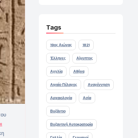
Tags
19ος Αιώνας
1821
Έλληνες
Αίγυπτος
Αγγλία
Αθήνα
Αιγαίο Πέλαγος
Αναγέννηση
Αρχαιολογία
Ασία
Βυζάντιο
ι
Βυζαντινή Αυτοκρατορία
κη
Γαλλία
Γερμανοί