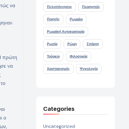
 πώς να
Πελοπόννησος
Περιηγητές
Ποιητής
Ρωμαίοι
έψηναν
Ρωμαϊκή Αυτοκρατορία
Ρωσία
Ρώμη
Σπάρτη
 Η πρώτη
Τούρκοι
Φιλοσοφία
ησε να
Χριστιανισμός
Ψυχολογία
ς
 το
Categories
ναι
ι ο
ων,
Uncategorized