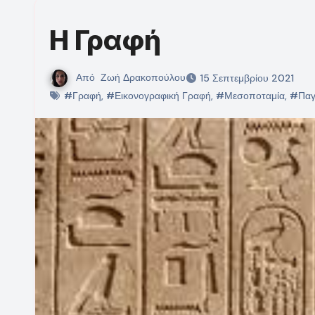
Η Γραφή
Από
Ζωή Δρακοπούλου
15 Σεπτεμβρίου 2021
#Γραφή
,
#Εικονογραφική Γραφή
,
#Μεσοποταμία
,
#Παγ