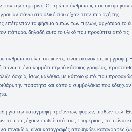
 σαν την σημερινή. Οι πρώτοι άνθρωποι, που σκέφτηκαν
 έγραψαν πάνω στο υλικό που είχαν στην περιοχή της
ίες επέτρεπαν το ψήσιμο αυτών των πηλών, αργότερα το 
τον πάπυρο, δηλαδή αυτό το υλικό που προκύπτει από τις
υ ανθρώπου είναι οι εικόνες, είναι εικονογραφική γραφή.
ή πάνω σ’ ένα κομμάτι πηλού κάποιος γραφέας, προσπάθ
όλιζε δοχεία, ίσως καλάθια, με κάποιο φυτό, που προφανώ
ι κριθάρι, την ποσότητα και κάποια συμβολάκια που έδειχναν
τα.
δή για την καταγραφή προϊόντων, φόρων, μισθών κ.τ.λ. Εί
ων που μας έχουν σωθεί από τους Σουμέριους, που είναι κα
να πινακίδια, είναι καταγραφές αποθηκών, καταγραφές ζώ