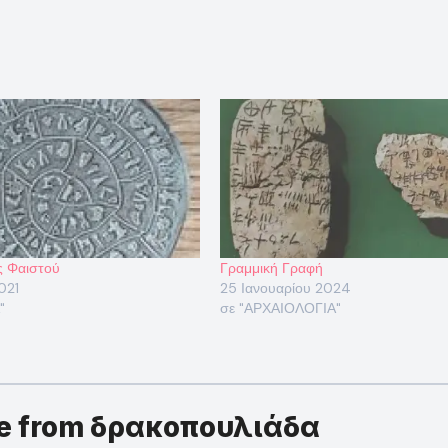
ς Φαιστού
Γραμμική Γραφή
021
25 Ιανουαρίου 2024
"
σε "ΑΡΧΑΙΟΛΟΓΙΑ"
re from δρακοπουλιάδα