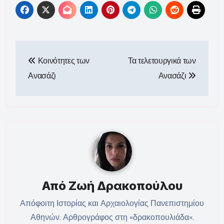
Πλοήγηση
Κοινότητες των
Τα τελετουργικά των
άρθρων
Ανασάζι
Ανασάζι
Από
Ζωή Δρακοπούλου
Απόφοιτη Ιστορίας και Αρχαιολογίας Πανεπιστημίου
Αθηνών. Αρθρογράφος στη «δρακοπουλιάδα».