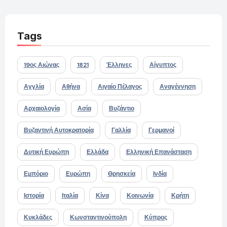
Tags
19ος Αιώνας
1821
Έλληνες
Αίγυπτος
Αγγλία
Αθήνα
Αιγαίο Πέλαγος
Αναγέννηση
Αρχαιολογία
Ασία
Βυζάντιο
Βυζαντινή Αυτοκρατορία
Γαλλία
Γερμανοί
Δυτική Ευρώπη
Ελλάδα
Ελληνική Επανάσταση
Εμπόριο
Ευρώπη
Θρησκεία
Ινδία
Ιστορία
Ιταλία
Κίνα
Κοινωνία
Κρήτη
Κυκλάδες
Κωνσταντινούπολη
Κύπρος