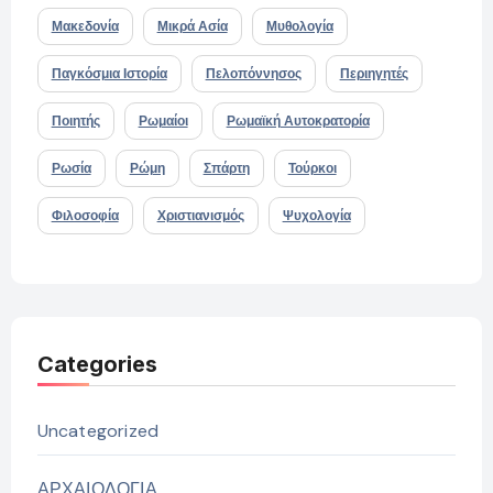
Μακεδονία
Μικρά Ασία
Μυθολογία
Παγκόσμια Ιστορία
Πελοπόννησος
Περιηγητές
Ποιητής
Ρωμαίοι
Ρωμαϊκή Αυτοκρατορία
Ρωσία
Ρώμη
Σπάρτη
Τούρκοι
Φιλοσοφία
Χριστιανισμός
Ψυχολογία
Categories
Uncategorized
ΑΡΧΑΙΟΛΟΓΙΑ