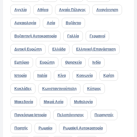
Αγγλία
Αθήνα
Αιγαίο Πέλαγος
Αναγέννηση
Αρχαιολογία
Ασία
Βυζάντιο
Βυζαντινή Αυτοκρατορία
Γαλλία
Γερμανοί
Δυτική Ευρώπη
Ελλάδα
Ελληνική Επανάσταση
Εμπόριο
Ευρώπη
Θρησκεία
Ινδία
Ιστορία
Ιταλία
Κίνα
Κοινωνία
Κρήτη
Κυκλάδες
Κωνσταντινούπολη
Κύπρος
Μακεδονία
Μικρά Ασία
Μυθολογία
Παγκόσμια Ιστορία
Πελοπόννησος
Περιηγητές
Ποιητής
Ρωμαίοι
Ρωμαϊκή Αυτοκρατορία