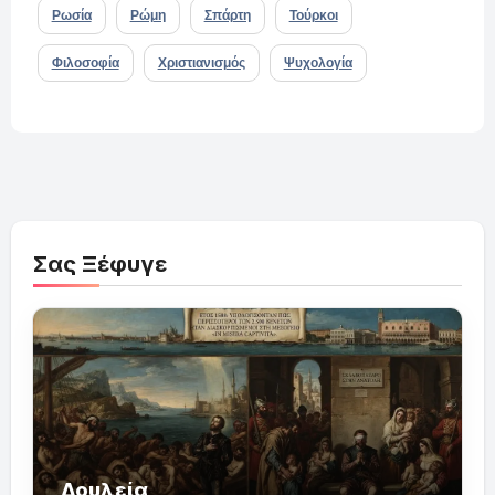
Ρωσία
Ρώμη
Σπάρτη
Τούρκοι
Φιλοσοφία
Χριστιανισμός
Ψυχολογία
Σας Ξέφυγε
Δουλεία