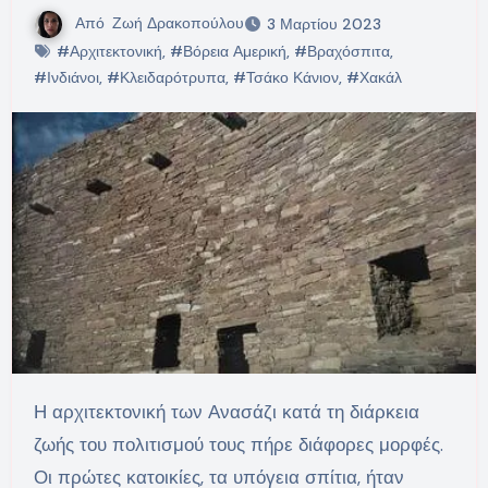
Από
Ζωή Δρακοπούλου
3 Μαρτίου 2023
#Αρχιτεκτονική
,
#Βόρεια Αμερική
,
#Βραχόσπιτα
,
#Ινδιάνοι
,
#Κλειδαρότρυπα
,
#Τσάκο Κάνιον
,
#Χακάλ
Η αρχιτεκτονική των Ανασάζι κατά τη διάρκεια
ζωής του πολιτισμού τους πήρε διάφορες μορφές.
Οι πρώτες κατοικίες, τα υπόγεια σπίτια, ήταν