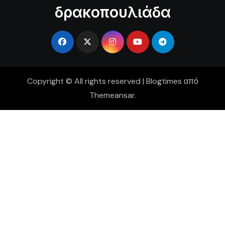
δρακοπουλιάδα
Copyright © All rights reserved
|
Blogtimes
από
Themeansar
.