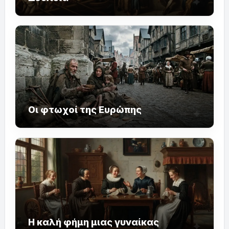
Οι φτωχοί της Ευρώπης
Η καλή φήμη μιας γυναίκας