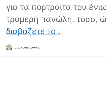
για τα πορτραίτα του έν
τρομερή πανώλη, τόσο, 
Η
διαβάζετε το
.
Αγία
Ροζαλία
του
δρακοπουλιάδα
Βαν
Ντάικ