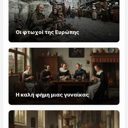
Οι φτωχοί της Ευρώπης
Η καλή φήμη μιας γυναίκας