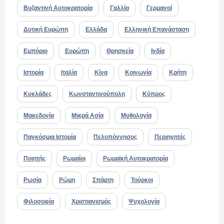
Βυζαντινή Αυτοκρατορία
Γαλλία
Γερμανοί
Δυτική Ευρώπη
Ελλάδα
Ελληνική Επανάσταση
Εμπόριο
Ευρώπη
Θρησκεία
Ινδία
Ιστορία
Ιταλία
Κίνα
Κοινωνία
Κρήτη
Κυκλάδες
Κωνσταντινούπολη
Κύπρος
Μακεδονία
Μικρά Ασία
Μυθολογία
Παγκόσμια Ιστορία
Πελοπόννησος
Περιηγητές
Ποιητής
Ρωμαίοι
Ρωμαϊκή Αυτοκρατορία
Ρωσία
Ρώμη
Σπάρτη
Τούρκοι
Φιλοσοφία
Χριστιανισμός
Ψυχολογία