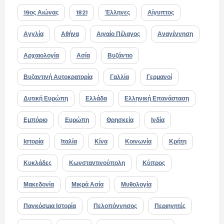
19ος Αιώνας
1821
Έλληνες
Αίγυπτος
Αγγλία
Αθήνα
Αιγαίο Πέλαγος
Αναγέννηση
Αρχαιολογία
Ασία
Βυζάντιο
Βυζαντινή Αυτοκρατορία
Γαλλία
Γερμανοί
Δυτική Ευρώπη
Ελλάδα
Ελληνική Επανάσταση
Εμπόριο
Ευρώπη
Θρησκεία
Ινδία
Ιστορία
Ιταλία
Κίνα
Κοινωνία
Κρήτη
Κυκλάδες
Κωνσταντινούπολη
Κύπρος
Μακεδονία
Μικρά Ασία
Μυθολογία
Παγκόσμια Ιστορία
Πελοπόννησος
Περιηγητές