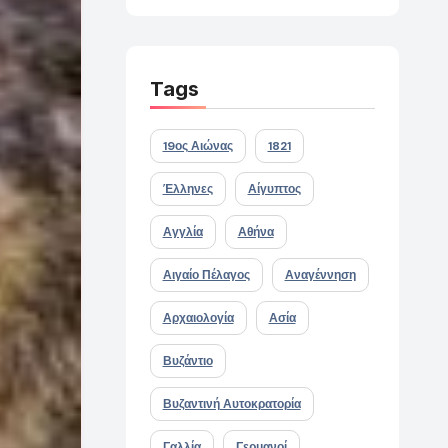
Tags
19ος Αιώνας
1821
Έλληνες
Αίγυπτος
Αγγλία
Αθήνα
Αιγαίο Πέλαγος
Αναγέννηση
Αρχαιολογία
Ασία
Βυζάντιο
Βυζαντινή Αυτοκρατορία
Γαλλία
Γερμανοί