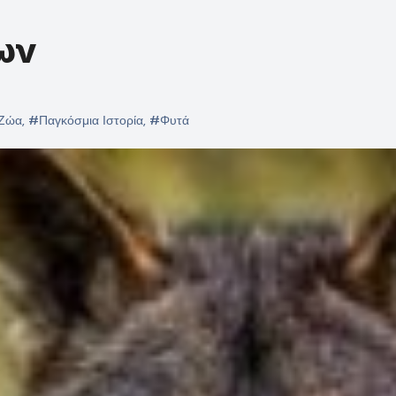
ων
Ζώα
,
#Παγκόσμια Ιστορία
,
#Φυτά