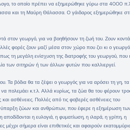
λογο, το οποίο πρέπει να εξημερώθηκε γύρω στα 4000 π.Χ
λασσα και τη Μαύρη Θάλασσα. Ο γάιδαρος εξημερώθηκε στ
τά στον γεωργό, για να βοηθήσουν τη ζωή του. Ζουν κοντά
ολλές φορές ζουν μαζί μέσα στον χώρο που ζει κι ο γεωργό
πως τη μεγάλη ενίσχυση της διατροφής του γεωργού, που 
ιλία των σιτηρών ή των άλλων φυτών που καλλιεργεί.
ου. Τα βόδια θα τα ζέψει ο γεωργός για να αρόσει τη γη, τ
α να πολεμάει κ.τ.λ. Αλλά κυρίως, τα ζώα θα του φέρουν τρο
ς και ασθένειες. Πολλές από τις φοβερές ασθένειες του
συνύπαρξη ζώων και ανθρώπων, που έφερε η εξημέρωση τω
αποδίδονται η ευλογιά, η φυματίωση, η ιλαρά, η γρίπη, η
ιες μέχρι σήμερα είναι επιθετικές και αφαιρούν εκατομμύρι