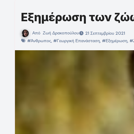
Εξημέρωση των ζώ
Από
Ζωή Δρακοπούλου
21 Σεπτεμβρίου 2021
#Άνθρωπος
,
#Γεωργική Επανάσταση
,
#Εξημέρωση
,
#