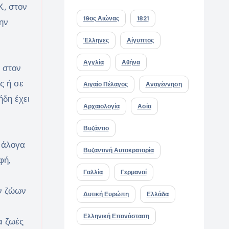
., στον
19ος Αιώνας
1821
ην
Έλληνες
Αίγυπτος
Αγγλία
Αθήνα
 στον
ς ή σε
Αιγαίο Πέλαγος
Αναγέννηση
ήδη έχει
Αρχαιολογία
Ασία
Βυζάντιο
α άλογα
Βυζαντινή Αυτοκρατορία
φή,
Γαλλία
Γερμανοί
ν ζώων
Δυτική Ευρώπη
Ελλάδα
Ελληνική Επανάσταση
α ζωές