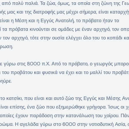
ς από πολύ παλιά. Τα ζώα, όμως, τα οποία στη ζώνη της Γε
ς μας και της διατροφής μας μέχρι σήμερα, είναι καταρχή
ίναι η Μέση και η Εγγύς Ανατολή, το πρόβατο ήταν το
 τα πρόβατα κινούνται σε ομάδες με έναν αρχηγό, τον οποί
 τον αρχηγό, τότε στην ουσία ελέγχει όλο του το κοπάδι κα
έρωση.
ινε γύρω στις 8000 π.Χ. Από το πρόβατο, ο γεωργός μπορ
ι του προβάτου και φυσικά να έχει και το μαλλί του προβάτ
φηύρε.
ο κατσίκι, που είναι και αυτό ζώο της Εγγύς και Μέσης Αν
ς είναι επίσης, ένα ζώο που εξημερώθηκε γρήγορα. Ίσως οι 
ι οποίες έχουν παράδοση στην κατανάλωση του χοίρου. Πά
 πρώιμα. Η αγελάδα γύρω στο 6000 στην νοτιοδυτική Ασία, 