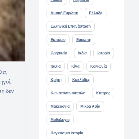
Δυτική Ευρώπη
Ελλάδα
Ελληνική Επανάσταση
Εμπόριο
Ευρώπη
Θρησκεία
Ινδία
Ιστορία
Ιταλία
Κίνα
Κοινωνία
Κρήτη
Κυκλάδες
ηγοί,
ση δεν
Κωνσταντινούπολη
Κύπρος
Μακεδονία
Μικρά Ασία
Μυθολογία
Παγκόσμια Ιστορία