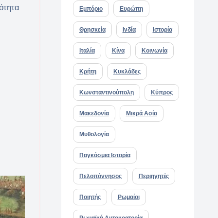
ότητα
Εμπόριο
Ευρώπη
Θρησκεία
Ινδία
Ιστορία
Ιταλία
Κίνα
Κοινωνία
Κρήτη
Κυκλάδες
Κωνσταντινούπολη
Κύπρος
Μακεδονία
Μικρά Ασία
Μυθολογία
Παγκόσμια Ιστορία
Πελοπόννησος
Περιηγητές
Ποιητής
Ρωμαίοι