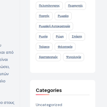
Πελοπόννησος
Περιηγητές
Ποιητής
Ρωμαίοι
Ρωμαϊκή Αυτοκρατορία
Ρωσία
Ρώμη
Σπάρτη
υ
Τούρκοι
Φιλοσοφία
και από
Χριστιανισμός
Ψυχολογία
είναι
ώσει,
φυτών
άλο
Categories
μο στους
Uncategorized