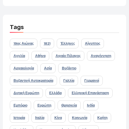
Tags
19ος Αιώνας
1821
Έλληνες
Αίγυπτος
Αγγλία
Αθήνα
Αιγαίο Πέλαγος
Αναγέννηση
Αρχαιολογία
Ασία
Βυζάντιο
Βυζαντινή Αυτοκρατορία
Γαλλία
Γερμανοί
Δυτική Ευρώπη
Ελλάδα
Ελληνική Επανάσταση
Εμπόριο
Ευρώπη
Θρησκεία
Ινδία
Ιστορία
Ιταλία
Κίνα
Κοινωνία
Κρήτη