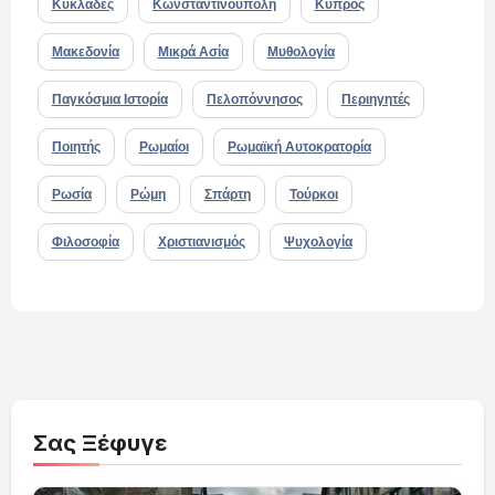
Κυκλάδες
Κωνσταντινούπολη
Κύπρος
Μακεδονία
Μικρά Ασία
Μυθολογία
Παγκόσμια Ιστορία
Πελοπόννησος
Περιηγητές
Ποιητής
Ρωμαίοι
Ρωμαϊκή Αυτοκρατορία
Ρωσία
Ρώμη
Σπάρτη
Τούρκοι
Φιλοσοφία
Χριστιανισμός
Ψυχολογία
Σας Ξέφυγε