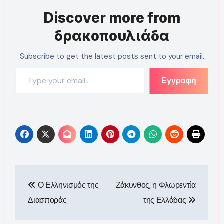
Discover more from
δρακοπουλιάδα
Subscribe to get the latest posts sent to your email.
Type your email…
Εγγραφή
Πλοήγηση
Ο Ελληνισμός της
Ζάκυνθος, η Φλωρεντία
άρθρων
Διασποράς
της Ελλάδας