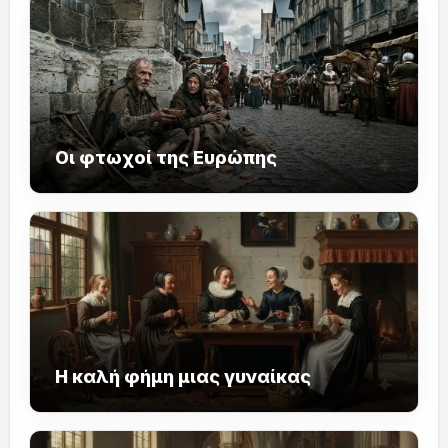
Οι φτωχοί της Ευρώπης
Η καλή φήμη μιας γυναίκας