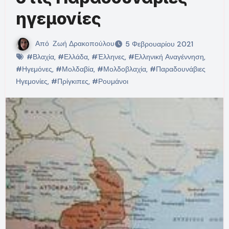
ηγεμονίες
Από
Ζωή Δρακοπούλου
5 Φεβρουαρίου 2021
#Βλαχία
,
#Ελλάδα
,
#Έλληνες
,
#Ελληνική Αναγέννηση
,
#Ηγεμόνες
,
#Μολδαβία
,
#Μολδοβλαχία
,
#Παραδουνάβιες
Ηγεμονίες
,
#Πρίγκιπες
,
#Ρουμάνοι