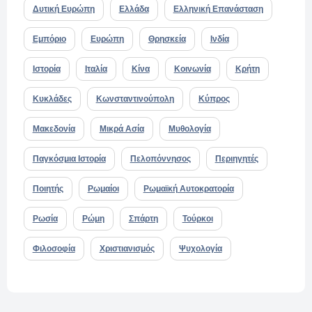
Δυτική Ευρώπη
Ελλάδα
Ελληνική Επανάσταση
Εμπόριο
Ευρώπη
Θρησκεία
Ινδία
Ιστορία
Ιταλία
Κίνα
Κοινωνία
Κρήτη
Κυκλάδες
Κωνσταντινούπολη
Κύπρος
Μακεδονία
Μικρά Ασία
Μυθολογία
Παγκόσμια Ιστορία
Πελοπόννησος
Περιηγητές
Ποιητής
Ρωμαίοι
Ρωμαϊκή Αυτοκρατορία
Ρωσία
Ρώμη
Σπάρτη
Τούρκοι
Φιλοσοφία
Χριστιανισμός
Ψυχολογία