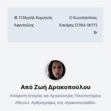
Πλοήγηση
Ο Μιχαήλ Κομνηνός
Ο Κωνσταντίνος
άρθρων
Αφεντούλης
Κανάρης (1793-1877)
Από
Ζωή Δρακοπούλου
Απόφοιτη Ιστορίας και Αρχαιολογίας Πανεπιστημίου
Αθηνών. Αρθρογράφος στη «δρακοπουλιάδα».