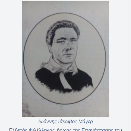
Ιωάννης Ιάκωβος Μάγερ
Ελβετός Φιλέλληνας, ήρωας της Επανάστασης του