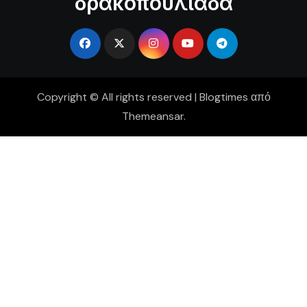
δρακοπουλιάδα
Copyright © All rights reserved
|
Blogtimes
από
Themeansar
.