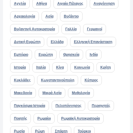
Αγγλία
Αθήνα
Αιγαίο Πέλαγος
Αναγέννηση
Αρχαιολογία
Ασία
Βυζάντιο
Βυζαντινή Αυτοκρατορία
Γαλλία
Γερμανοί
Δυτική Ευρώπη
Ελλάδα
Ελληνική Επανάσταση
Εμπόριο
Ευρώπη
Θρησκεία
Ινδία
Ιστορία
Ιταλία
Κίνα
Κοινωνία
Κρήτη
Κυκλάδες
Κωνσταντινούπολη
Κύπρος
Μακεδονία
Μικρά Ασία
Μυθολογία
Παγκόσμια Ιστορία
Πελοπόννησος
Περιηγητές
Ποιητής
Ρωμαίοι
Ρωμαϊκή Αυτοκρατορία
Ρωσία
Ρώμη
Σπάρτη
Τούρκοι