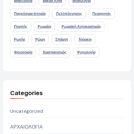
Μακεδονία
Μικρά Ασία
Μυθολογία
Παγκόσμια Ιστορία
Πελοπόννησος
Περιηγητές
Ποιητής
Ρωμαίοι
Ρωμαϊκή Αυτοκρατορία
Ρωσία
Ρώμη
Σπάρτη
Τούρκοι
Φιλοσοφία
Χριστιανισμός
Ψυχολογία
Categories
Uncategorized
ΑΡΧΑΙΟΛΟΓΙΑ