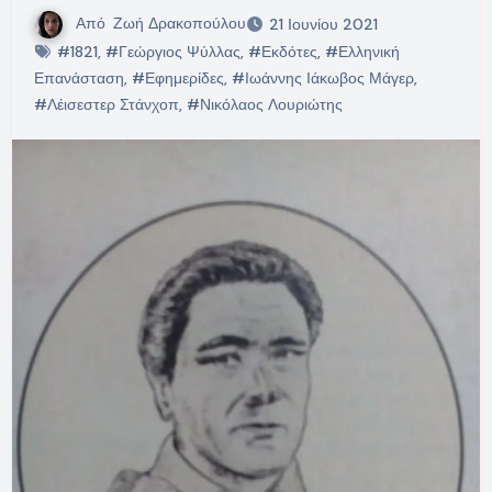
Από
Ζωή Δρακοπούλου
21 Ιουνίου 2021
#1821
,
#Γεώργιος Ψύλλας
,
#Εκδότες
,
#Ελληνική
Επανάσταση
,
#Εφημερίδες
,
#Ιωάννης Ιάκωβος Μάγερ
,
#Λέισεστερ Στάνχοπ
,
#Νικόλαος Λουριώτης