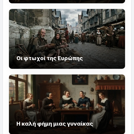
Οι φτωχοί της Ευρώπης
Η καλή φήμη μιας γυναίκας