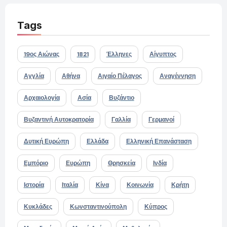
Tags
19ος Αιώνας
1821
Έλληνες
Αίγυπτος
Αγγλία
Αθήνα
Αιγαίο Πέλαγος
Αναγέννηση
Αρχαιολογία
Ασία
Βυζάντιο
Βυζαντινή Αυτοκρατορία
Γαλλία
Γερμανοί
Δυτική Ευρώπη
Ελλάδα
Ελληνική Επανάσταση
Εμπόριο
Ευρώπη
Θρησκεία
Ινδία
Ιστορία
Ιταλία
Κίνα
Κοινωνία
Κρήτη
Κυκλάδες
Κωνσταντινούπολη
Κύπρος