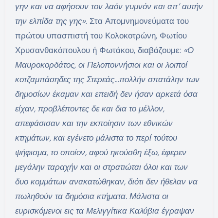
γην και να αφήσουν τον λαόν γυμνόν και απ’ αυτήν
την ελπίδα της γης»
. Στα Απομνημονεύματα του
πρώτου υπασπιστή του Κολοκοτρώνη, Φωτίου
Χρυσανθακόπουλου ή Φωτάκου, διαβάζουμε:
«Ο
Μαυροκορδάτος, οι Πελοποννήσιοι και οι λοιποί
κοτζαμπάσηδες της Στερεάς…πολλήν σπατάλην των
δημοσίων έκαμαν και επειδή δεν ήσαν αρκετά όσα
είχαν, προβλέποντες δε και δια το μέλλον,
απεφάσισαν και την εκποίησιν των εθνικών
κτημάτων, και εγένετο μάλιστα το περί τούτου
ψήφισμα, το οποίον, αφού ηκούσθη έξω, έφερεν
μεγάλην ταραχήν και οι στρατιώται όλοι και των
δυο κομμάτων ανακατώθηκαν, διότι δεν ήθελαν να
πωληθούν τα δημόσια κτήματα. Μάλιστα οι
ευρισκόμενοι εις τα Μελιγγίτικα Καλύβια έγραψαν