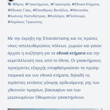
#Άρτα
,
#Γαιοκτήμονες
,
#Γαιοκτησία
,
#Εθνικά Κτήματα
,
#Εθνικές Γαίες
,
#Ελευθέριος Βενιζέλος
,
#Θεσσαλία
,
#Ιωάννης Καποδίστριας
,
#Κολλήγοι
,
#Πολίτευμα
,
#Χαρίλαος Τρικούπης
Με την έκρηξη της Επανάστασης και τις πρώτες
νίκες-απελευθερώσεις πόλεων, χωριών και γαιών
άρχισε η συζήτηση για τα
εθνικά κτήματα
και την
εκμετάλλευση τους από το έθνος. Οι γαιοκτήμονες
προύχοντες εξαρχής εποφθαλμιούσαν τα πρώην
τουρκικά και νυν εθνικά κτήματα, δηλαδή τις
τεράστιες εκτάσεις γόνιμης αρδευόμενης γης των
χθεσινών τιμαρίων, βακουφίων και των
μεμονωμένων Οθωμανών γαιοκτημόνων.