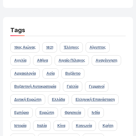
Tags
19ος Αιώνας
1821
Έλληνες
Αίγυπτος
Αγγλία
Αθήνα
Αιγαίο Πέλαγος
Αναγέννηση
Αρχαιολογία
Ασία
Βυζάντιο
Βυζαντινή Αυτοκρατορία
Γαλλία
Γερμανοί
Δυτική Ευρώπη
Ελλάδα
Ελληνική Επανάσταση
Εμπόριο
Ευρώπη
Θρησκεία
Ινδία
Ιστορία
Ιταλία
Κίνα
Κοινωνία
Κρήτη