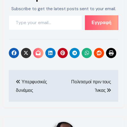
Subscribe to get the latest posts sent to your email.
Type your email…
Εγγραφή
Πλοήγηση
Υπερφυσικές
Πολιτισμοί πριν τους
άρθρων
δυνάμεις
Ίνκας