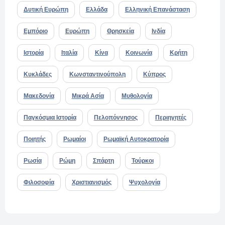
Δυτική Ευρώπη
Ελλάδα
Ελληνική Επανάσταση
Εμπόριο
Ευρώπη
Θρησκεία
Ινδία
Ιστορία
Ιταλία
Κίνα
Κοινωνία
Κρήτη
Κυκλάδες
Κωνσταντινούπολη
Κύπρος
Μακεδονία
Μικρά Ασία
Μυθολογία
Παγκόσμια Ιστορία
Πελοπόννησος
Περιηγητές
Ποιητής
Ρωμαίοι
Ρωμαϊκή Αυτοκρατορία
Ρωσία
Ρώμη
Σπάρτη
Τούρκοι
Φιλοσοφία
Χριστιανισμός
Ψυχολογία