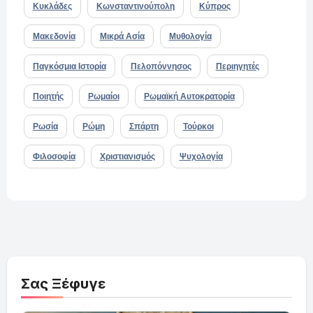
Κυκλάδες
Κωνσταντινούπολη
Κύπρος
Μακεδονία
Μικρά Ασία
Μυθολογία
Παγκόσμια Ιστορία
Πελοπόννησος
Περιηγητές
Ποιητής
Ρωμαίοι
Ρωμαϊκή Αυτοκρατορία
Ρωσία
Ρώμη
Σπάρτη
Τούρκοι
Φιλοσοφία
Χριστιανισμός
Ψυχολογία
Σας Ξέφυγε