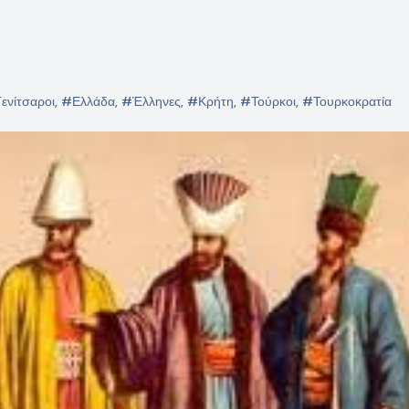
ενίτσαροι
,
#Ελλάδα
,
#Έλληνες
,
#Κρήτη
,
#Τούρκοι
,
#Τουρκοκρατία