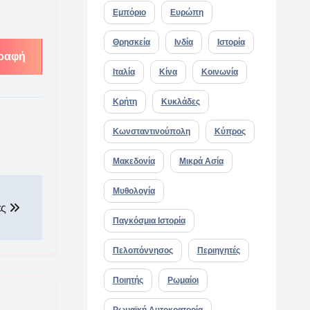
Εμπόριο
Ευρώπη
Θρησκεία
Ινδία
Ιστορία
ραφή
Ιταλία
Κίνα
Κοινωνία
Κρήτη
Κυκλάδες
Κωνσταντινούπολη
Κύπρος
Μακεδονία
Μικρά Ασία
Μυθολογία
ες
Παγκόσμια Ιστορία
Πελοπόννησος
Περιηγητές
Ποιητής
Ρωμαίοι