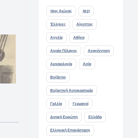
19ος Αιώνας
1821
Έλληνες
Αίγυπτος
Αγγλία
Αθήνα
Αιγαίο Πέλαγος
Αναγέννηση
Αρχαιολογία
Ασία
Βυζάντιο
Βυζαντινή Αυτοκρατορία
Γαλλία
Γερμανοί
Δυτική Ευρώπη
Ελλάδα
Ελληνική Επανάσταση