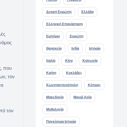
Δυτική Ευρώπη
Ελλάδα
Ελληνική Επανάσταση
λές
Εμπόριο
Ευρώπη
 νόμος
Θρησκεία
Ινδία
Ιστορία
Ιταλία
Κίνα
Κοινωνία
ς, που
Κρήτη
Κυκλάδες
ων, τον
να
Κωνσταντινούπολη
Κύπρος
Μακεδονία
Μικρά Ασία
Μυθολογία
πό τον
Παγκόσμια Ιστορία