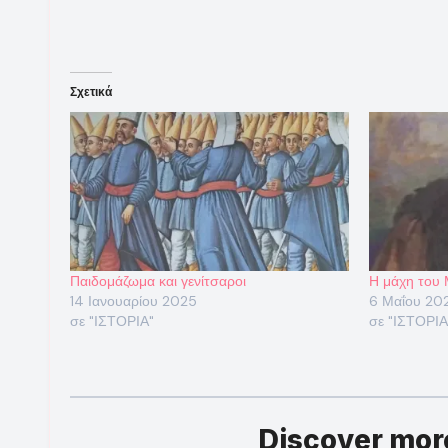
Σχετικά
Παιδομάζωμα και γενίτσαροι
Η μάχη του 
14 Ιανουαρίου 2025
6 Μαΐου 202
σε "ΙΣΤΟΡΙΑ"
σε "ΙΣΤΟΡΙΑ
Discover mo