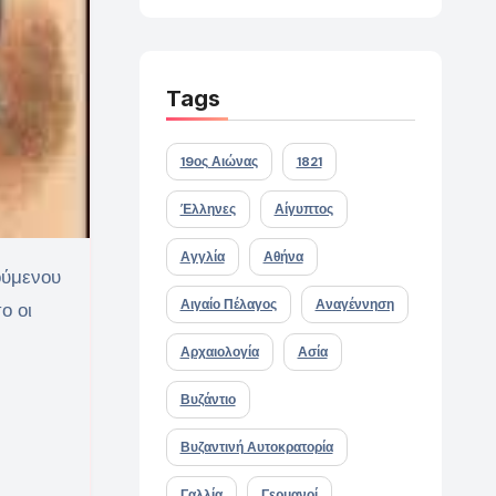
Tags
19ος Αιώνας
1821
Έλληνες
Αίγυπτος
Αγγλία
Αθήνα
Αιγαίο Πέλαγος
Αναγέννηση
ο οι
Αρχαιολογία
Ασία
Βυζάντιο
Βυζαντινή Αυτοκρατορία
Γαλλία
Γερμανοί