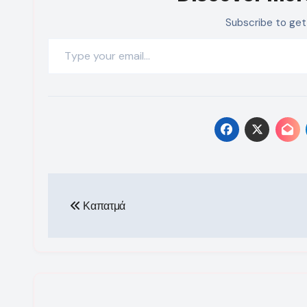
Subscribe to get
Type your email…
Πλοήγηση
Καπατμά
άρθρων