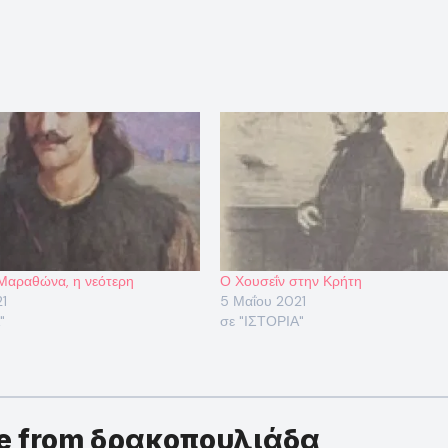
Μαραθώνα, η νεότερη
Ο Χουσεΐν στην Κρήτη
1
5 Μαΐου 2021
"
σε "ΙΣΤΟΡΙΑ"
re from δρακοπουλιάδα