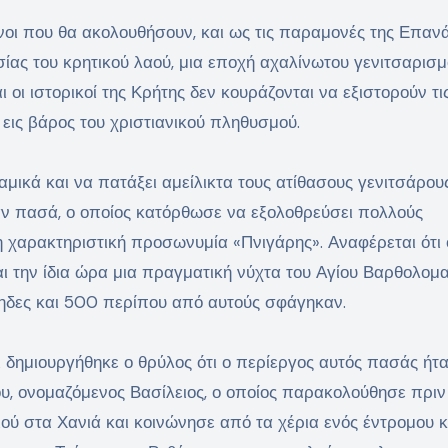
όνοι που θα ακολουθήσουν, και ως τις παραμονές της Επα
ασίας του κρητικού λαού, μια εποχή αχαλίνωτου γενιτσαρισμ
οι ιστορικοί της Κρήτης δεν κουράζονται να εξιστορούν τι
ς εις βάρος του χριστιανικού πληθυσμού.
μικά και να πατάξει αμείλικτα τους ατίθασους γενιτσάρου
άν πασά, ο οποίος κατόρθωσε να εξολοθρεύσει πολλούς
η χαρακτηριστική προσωνυμία «Πνιγάρης». Αναφέρεται ότι 
ι την ίδια ώρα μια πραγματική νύχτα του Αγίου Βαρθολομα
πέηδες και 500 περίπου από αυτούς σφάγηκαν.
ι δημιουργήθηκε ο θρύλος ότι ο περίεργος αυτός πασάς ήτ
υ, ονομαζόμενος Βασίλειος, ο οποίος παρακολούθησε πριν
ιού στα Χανιά και κοινώνησε από τα χέρια ενός έντρομου 