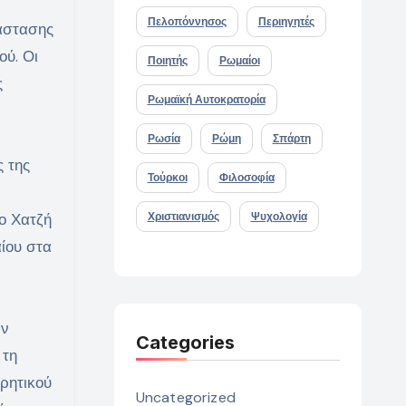
Πελοπόννησος
Περιηγητές
νάστασης
ού. Οι
Ποιητής
Ρωμαίοι
ς
Ρωμαϊκή Αυτοκρατορία
Ρωσία
Ρώμη
Σπάρτη
ς της
Τούρκοι
Φιλοσοφία
ο Χατζή
Χριστιανισμός
Ψυχολογία
ίου στα
αν
Categories
 τη
κρητικού
Uncategorized