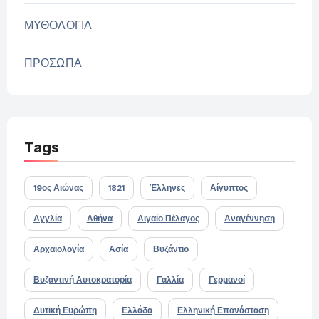
ΜΥΘΟΛΟΓΙΑ
ΠΡΟΣΩΠΑ
Tags
19ος Αιώνας
1821
Έλληνες
Αίγυπτος
Αγγλία
Αθήνα
Αιγαίο Πέλαγος
Αναγέννηση
Αρχαιολογία
Ασία
Βυζάντιο
Βυζαντινή Αυτοκρατορία
Γαλλία
Γερμανοί
Δυτική Ευρώπη
Ελλάδα
Ελληνική Επανάσταση