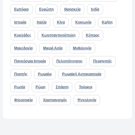
Εμπόριο
Ευρώπη
Θρησκεία
Ινδία
Ιστορία
Ιταλία
Κίνα
Κοινωνία
Κρήτη
Κυκλάδες
Κωνσταντινούπολη
Κύπρος
Μακεδονία
Μικρά Ασία
Μυθολογία
Παγκόσμια Ιστορία
Πελοπόννησος
Περιηγητές
Ποιητής
Ρωμαίοι
Ρωμαϊκή Αυτοκρατορία
Ρωσία
Ρώμη
Σπάρτη
Τούρκοι
Φιλοσοφία
Χριστιανισμός
Ψυχολογία