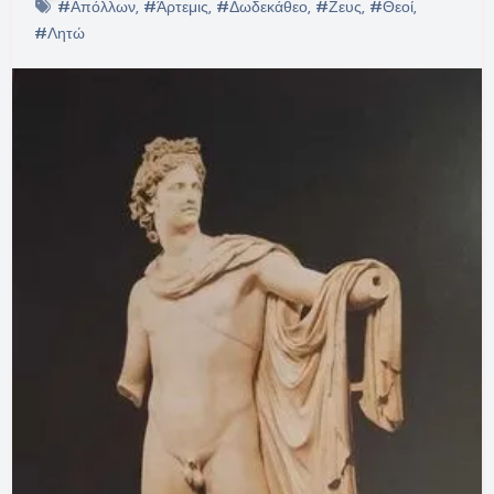
#Απόλλων
,
#Άρτεμις
,
#Δωδεκάθεο
,
#Ζευς
,
#Θεοί
,
#Λητώ