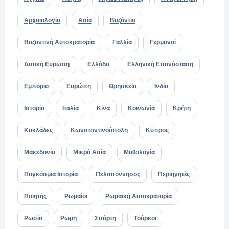
Αρχαιολογία
Ασία
Βυζάντιο
Βυζαντινή Αυτοκρατορία
Γαλλία
Γερμανοί
Δυτική Ευρώπη
Ελλάδα
Ελληνική Επανάσταση
Εμπόριο
Ευρώπη
Θρησκεία
Ινδία
Ιστορία
Ιταλία
Κίνα
Κοινωνία
Κρήτη
Κυκλάδες
Κωνσταντινούπολη
Κύπρος
Μακεδονία
Μικρά Ασία
Μυθολογία
Παγκόσμια Ιστορία
Πελοπόννησος
Περιηγητές
Ποιητής
Ρωμαίοι
Ρωμαϊκή Αυτοκρατορία
Ρωσία
Ρώμη
Σπάρτη
Τούρκοι