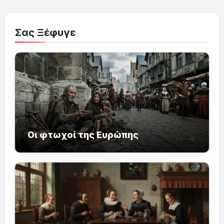
Σας Ξέφυγε
Οι φτωχοί της Ευρώπης