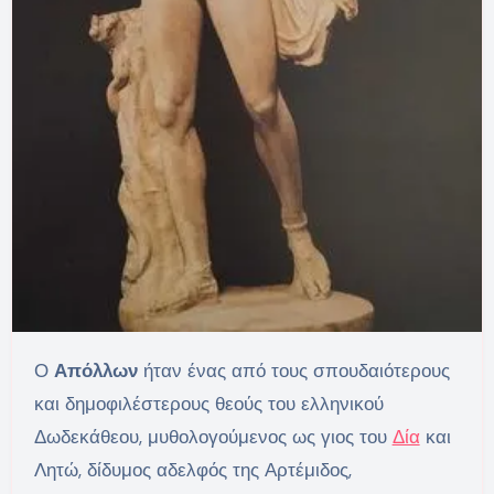
Ο
Απόλλων
ήταν ένας από τους σπουδαιότερους
και δημοφιλέστερους θεούς του ελληνικού
Δωδεκάθεου, μυθολογούμενος ως γιος του
Δία
και
Λητώ, δίδυμος αδελφός της Αρτέμιδος,