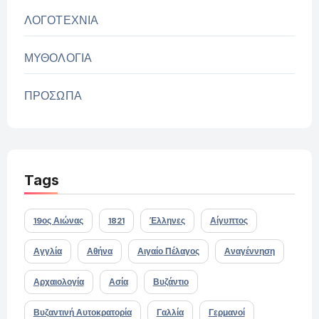
ΛΟΓΟΤΕΧΝΙΑ
ΜΥΘΟΛΟΓΙΑ
ΠΡΟΣΩΠΑ
Tags
19ος Αιώνας
1821
Έλληνες
Αίγυπτος
Αγγλία
Αθήνα
Αιγαίο Πέλαγος
Αναγέννηση
Αρχαιολογία
Ασία
Βυζάντιο
Βυζαντινή Αυτοκρατορία
Γαλλία
Γερμανοί