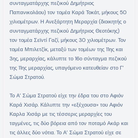
συνταγματάρχης πεζικού Δημήτριος
Παπανικολάου) τον τομέα Καρά Τοκάτ, μήκους 50
χιλιομέτρων. Η Ανεξάρτητη Μεραρχία (διοικητής ο
συνταγματάρχης πεζικού Δημήτριος Θεοτόκης)
τον τομέα Σεϊντί Γαζί, μήκους 30 χιλιομέτρων. Τον
τομέα Μπιλετζίκ, μεταξύ των τομέων της 11ης και
3ης, μεραρχίας, κάλυπτε το 16ο σύνταγμα πεζικού
της 11ης μεραρχίας, υπαγόμενο κατευθείαν στο Γ’
Σώμα Στρατού.
Το Α’ Σώμα Στρατού είχε την έδρα του στο Αφιόν
Καρά Χισάρ. Κάλυπτε την «εξέχουσα» του Αφιόν
Καρλα Χισάρ με τις τέσσερις μεραρχίες του
ταγμένες, τις δύο βόρεια από τον ποταμό Ακάρ και
τις άλλες δύο νότια. Το Α’ Σώμα Στρατού είχε σε