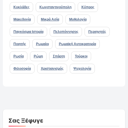
Κυκλάδες
Κωνσταντινούπολη
Κύπρος
Μακεδονία
Μικρά Ασία
Μυθολογία
Παγκόσμια Ιστορία
Πελοπόννησος
Περιηγητές
Ποιητής
Ρωμαίοι
Ρωμαϊκή Αυτοκρατορία
Ρωσία
Ρώμη
Σπάρτη
Τούρκοι
Φιλοσοφία
Χριστιανισμός
Ψυχολογία
Σας Ξέφυγε