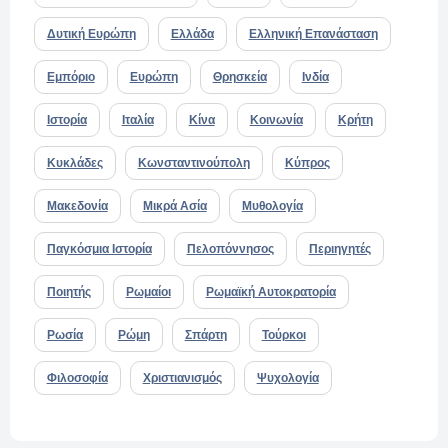
Δυτική Ευρώπη
Ελλάδα
Ελληνική Επανάσταση
Εμπόριο
Ευρώπη
Θρησκεία
Ινδία
Ιστορία
Ιταλία
Κίνα
Κοινωνία
Κρήτη
Κυκλάδες
Κωνσταντινούπολη
Κύπρος
Μακεδονία
Μικρά Ασία
Μυθολογία
Παγκόσμια Ιστορία
Πελοπόννησος
Περιηγητές
Ποιητής
Ρωμαίοι
Ρωμαϊκή Αυτοκρατορία
Ρωσία
Ρώμη
Σπάρτη
Τούρκοι
Φιλοσοφία
Χριστιανισμός
Ψυχολογία