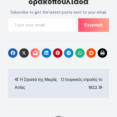
δρακοπουλιάδα
Subscribe to get the latest posts sent to your email.
Type your email…
Εγγραφή
Πλοήγηση
Η Στρατιά της Μικράς
Ο τουρκικός στρατός το
άρθρων
Ασίας
1922