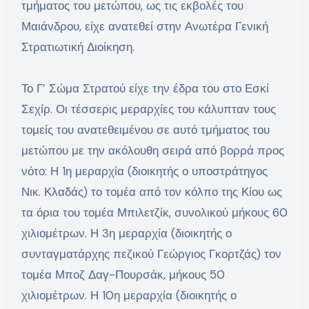
τμήματος του μετώπου, ως τις εκβολές του
Μαιάνδρου, είχε ανατεθεί στην Ανωτέρα Γενική
Στρατιωτική Διοίκηση.
Το Γ’ Σώμα Στρατού είχε την έδρα του στο Εσκί
Σεχίρ. Οι τέσσερις μεραρχίες του κάλυπταν τους
τομείς του ανατεθειμένου σε αυτό τμήματος του
μετώπου με την ακόλουθη σειρά από βορρά προς
νότο: Η 1η μεραρχία (διοικητής ο υποστράτηγος
Νικ. Κλαδάς) το τομέα από τον κόλπο της Κίου ως
τα όρια του τομέα Μπιλετζίκ, συνολικού μήκους 60
χιλιομέτρων. Η 3η μεραρχία (διοικητής ο
συνταγματάρχης πεζικού Γεώργιος Γκορτζάς) τον
τομέα Μποζ Δαγ-Πουρσάκ, μήκους 50
χιλιομέτρων. Η 10η μεραρχία (διοικητής ο