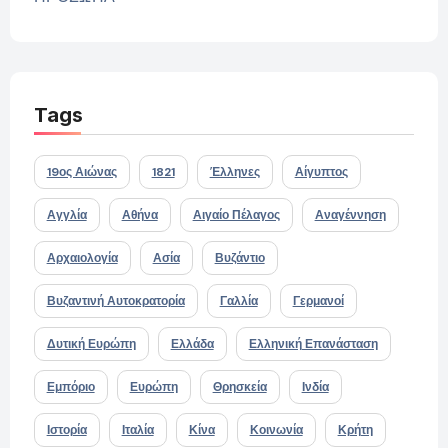
Tags
19ος Αιώνας
1821
Έλληνες
Αίγυπτος
Αγγλία
Αθήνα
Αιγαίο Πέλαγος
Αναγέννηση
Αρχαιολογία
Ασία
Βυζάντιο
Βυζαντινή Αυτοκρατορία
Γαλλία
Γερμανοί
Δυτική Ευρώπη
Ελλάδα
Ελληνική Επανάσταση
Εμπόριο
Ευρώπη
Θρησκεία
Ινδία
Ιστορία
Ιταλία
Κίνα
Κοινωνία
Κρήτη