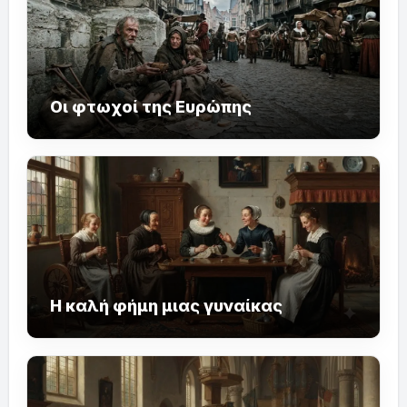
Οι φτωχοί της Ευρώπης
Η καλή φήμη μιας γυναίκας