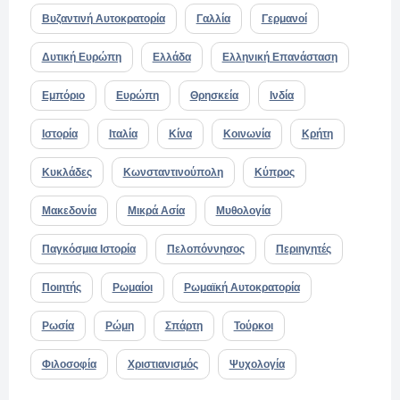
Βυζαντινή Αυτοκρατορία
Γαλλία
Γερμανοί
Δυτική Ευρώπη
Ελλάδα
Ελληνική Επανάσταση
Εμπόριο
Ευρώπη
Θρησκεία
Ινδία
Ιστορία
Ιταλία
Κίνα
Κοινωνία
Κρήτη
Κυκλάδες
Κωνσταντινούπολη
Κύπρος
Μακεδονία
Μικρά Ασία
Μυθολογία
Παγκόσμια Ιστορία
Πελοπόννησος
Περιηγητές
Ποιητής
Ρωμαίοι
Ρωμαϊκή Αυτοκρατορία
Ρωσία
Ρώμη
Σπάρτη
Τούρκοι
Φιλοσοφία
Χριστιανισμός
Ψυχολογία