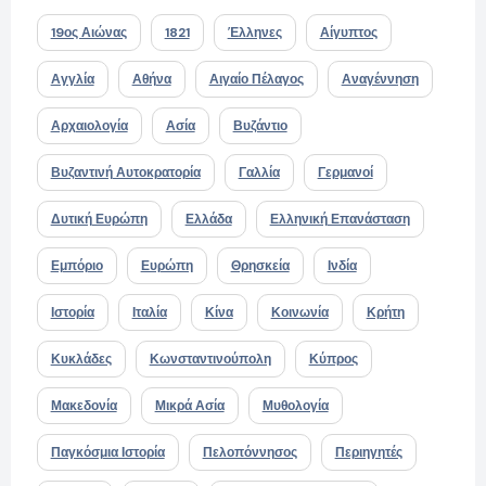
19ος Αιώνας
1821
Έλληνες
Αίγυπτος
Αγγλία
Αθήνα
Αιγαίο Πέλαγος
Αναγέννηση
Αρχαιολογία
Ασία
Βυζάντιο
Βυζαντινή Αυτοκρατορία
Γαλλία
Γερμανοί
Δυτική Ευρώπη
Ελλάδα
Ελληνική Επανάσταση
Εμπόριο
Ευρώπη
Θρησκεία
Ινδία
Ιστορία
Ιταλία
Κίνα
Κοινωνία
Κρήτη
Κυκλάδες
Κωνσταντινούπολη
Κύπρος
Μακεδονία
Μικρά Ασία
Μυθολογία
Παγκόσμια Ιστορία
Πελοπόννησος
Περιηγητές