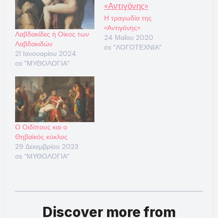
Η τραγωδία της
«Αντιγόνης»
Λαβδακίδες ή Οίκος των
24 Μαΐου 2020
Λαβδακιδών
σε "ΛΟΓΟΤΕΧΝΙΑ"
21 Ιανουαρίου 2024
σε "ΜΥΘΟΛΟΓΙΑ"
Ο Οιδίπους και ο
Θηβαϊκός κύκλος
29 Δεκεμβρίου 2023
σε "ΜΥΘΟΛΟΓΙΑ"
Discover more from