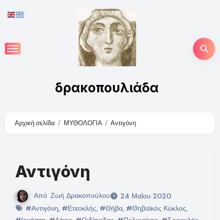
Skip
to
content
δρακοπουλιάδα
Αρχική σελίδα
ΜΥΘΟΛΟΓΙΑ
Αντιγόνη
Αντιγόνη
Από
Ζωή Δρακοπούλου
24 Μαΐου 2020
#Αντιγόνη
,
#Ετεοκλής
,
#Θήβα
,
#Θηβαϊκός Κύκλος
,
#Ιοκάστη
,
#Λάιος
,
#Οιδίποδας
,
#Πολυνείκης
,
#Σοφοκλής