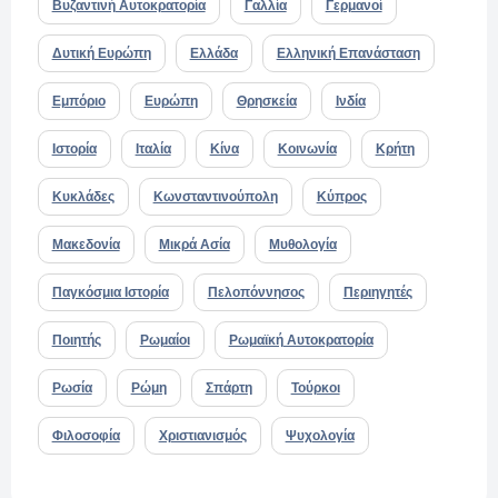
Βυζαντινή Αυτοκρατορία
Γαλλία
Γερμανοί
Δυτική Ευρώπη
Ελλάδα
Ελληνική Επανάσταση
Εμπόριο
Ευρώπη
Θρησκεία
Ινδία
Ιστορία
Ιταλία
Κίνα
Κοινωνία
Κρήτη
Κυκλάδες
Κωνσταντινούπολη
Κύπρος
Μακεδονία
Μικρά Ασία
Μυθολογία
Παγκόσμια Ιστορία
Πελοπόννησος
Περιηγητές
Ποιητής
Ρωμαίοι
Ρωμαϊκή Αυτοκρατορία
Ρωσία
Ρώμη
Σπάρτη
Τούρκοι
Φιλοσοφία
Χριστιανισμός
Ψυχολογία