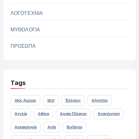
ΛΟΓΟΤΕΧΝΙΑ
ΜΥΘΟΛΟΓΙΑ
ΠΡΟΣΩΠΑ
Tags
19ος Αιώνας
1821
Έλληνες
Αίγυπτος
Αγγλία
Αθήνα
Αιγαίο Πέλαγος
Αναγέννηση
Αρχαιολογία
Ασία
Βυζάντιο