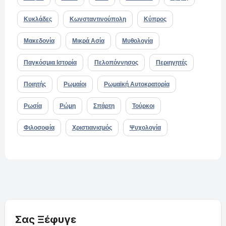
Κυκλάδες
Κωνσταντινούπολη
Κύπρος
Μακεδονία
Μικρά Ασία
Μυθολογία
Παγκόσμια Ιστορία
Πελοπόννησος
Περιηγητές
Ποιητής
Ρωμαίοι
Ρωμαϊκή Αυτοκρατορία
Ρωσία
Ρώμη
Σπάρτη
Τούρκοι
Φιλοσοφία
Χριστιανισμός
Ψυχολογία
Σας Ξέφυγε