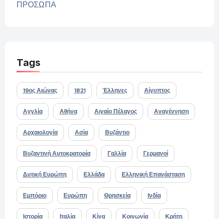
ΠΡΟΣΩΠΑ
Tags
19ος Αιώνας
1821
Έλληνες
Αίγυπτος
Αγγλία
Αθήνα
Αιγαίο Πέλαγος
Αναγέννηση
Αρχαιολογία
Ασία
Βυζάντιο
Βυζαντινή Αυτοκρατορία
Γαλλία
Γερμανοί
Δυτική Ευρώπη
Ελλάδα
Ελληνική Επανάσταση
Εμπόριο
Ευρώπη
Θρησκεία
Ινδία
Ιστορία
Ιταλία
Κίνα
Κοινωνία
Κρήτη