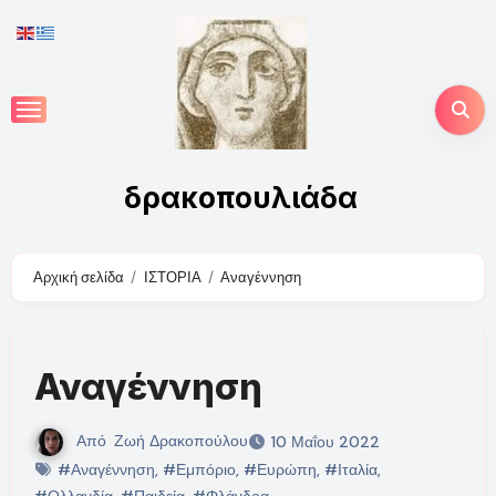
Skip
to
content
δρακοπουλιάδα
Αρχική σελίδα
ΙΣΤΟΡΙΑ
Αναγέννηση
Αναγέννηση
Από
Ζωή Δρακοπούλου
10 Μαΐου 2022
#Αναγέννηση
,
#Εμπόριο
,
#Ευρώπη
,
#Ιταλία
,
#Ολλανδία
,
#Παιδεία
,
#Φλάνδρα