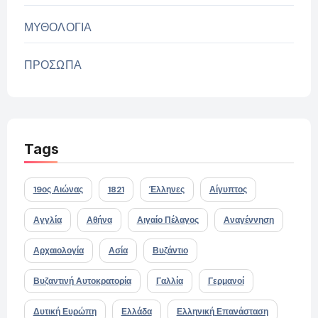
ΜΥΘΟΛΟΓΙΑ
ΠΡΟΣΩΠΑ
Tags
19ος Αιώνας
1821
Έλληνες
Αίγυπτος
Αγγλία
Αθήνα
Αιγαίο Πέλαγος
Αναγέννηση
Αρχαιολογία
Ασία
Βυζάντιο
Βυζαντινή Αυτοκρατορία
Γαλλία
Γερμανοί
Δυτική Ευρώπη
Ελλάδα
Ελληνική Επανάσταση