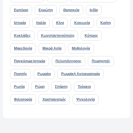
Εμπόριο
Ευρώπη
Θρησκεία
Ινδία
Ιστορία
Ιταλία
Κίνα
Κοινωνία
Κρήτη
Κυκλάδες
Κωνσταντινούπολη
Κύπρος
Μακεδονία
Μικρά Ασία
Μυθολογία
Παγκόσμια Ιστορία
Πελοπόννησος
Περιηγητές
Ποιητής
Ρωμαίοι
Ρωμαϊκή Αυτοκρατορία
Ρωσία
Ρώμη
Σπάρτη
Τούρκοι
Φιλοσοφία
Χριστιανισμός
Ψυχολογία