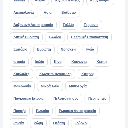
Αγγλία
Αθήνα
Αιγαίο Πέλαγος
Αναγέννηση
Αρχαιολογία
Ασία
Βυζάντιο
Βυζαντινή Αυτοκρατορία
Γαλλία
Γερμανοί
Δυτική Ευρώπη
Ελλάδα
Ελληνική Επανάσταση
Εμπόριο
Ευρώπη
Θρησκεία
Ινδία
Ιστορία
Ιταλία
Κίνα
Κοινωνία
Κρήτη
Κυκλάδες
Κωνσταντινούπολη
Κύπρος
Μακεδονία
Μικρά Ασία
Μυθολογία
Παγκόσμια Ιστορία
Πελοπόννησος
Περιηγητές
Ποιητής
Ρωμαίοι
Ρωμαϊκή Αυτοκρατορία
Ρωσία
Ρώμη
Σπάρτη
Τούρκοι