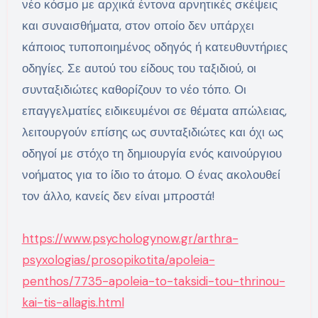
νέο κόσμο με αρχικά έντονα αρνητικές σκέψεις
και συναισθήματα, στον οποίο δεν υπάρχει
κάποιος τυποποιημένος οδηγός ή κατευθυντήριες
οδηγίες. Σε αυτού του είδους του ταξιδιού, οι
συνταξιδιώτες καθορίζουν το νέο τόπο. Οι
επαγγελματίες ειδικευμένοι σε θέματα απώλειας,
λειτουργούν επίσης ως συνταξιδιώτες και όχι ως
οδηγοί με στόχο τη δημιουργία ενός καινούργιου
νοήματος για το ίδιο το άτομο. Ο ένας ακολουθεί
τον άλλο, κανείς δεν είναι μπροστά!
https://www.psychologynow.gr/arthra-
psyxologias/prosopikotita/apoleia-
penthos/7735-apoleia-to-taksidi-tou-thrinou-
kai-tis-allagis.html