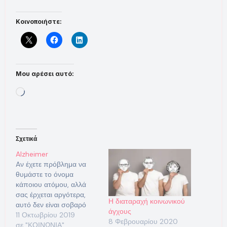
Κοινοποιήστε:
Μου αρέσει αυτό:
Loading…
Σχετικά
Alzheimer
Aν έχετε πρόβλημα να
θυμάστε το όνομα
κάποιου ατόμου, αλλά
σας έρχεται αργότερα,
Η διαταραχή κοινωνικού
αυτό δεν είναι σοβαρό
άγχους
πρόβλημα μνήμης. Αλλά
11 Οκτωβρίου 2019
8 Φεβρουαρίου 2020
εάν τα προβλήματα
σε "ΚΟΙΝΩΝΙΑ"