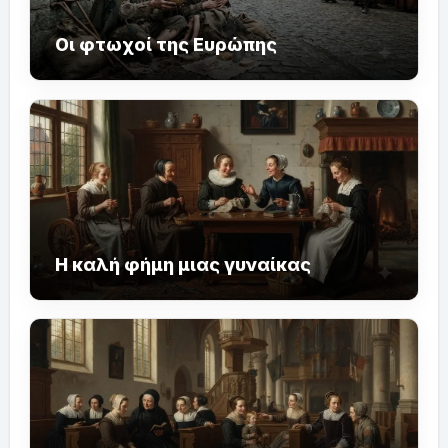
Οι φτωχοί της Ευρώπης
Η καλή φήμη μιας γυναίκας