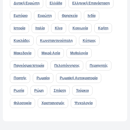
Δυτική Ευρώπη
Ελλάδα
Ελληνική Επανάσταση
Εμπόριο
Ευρώπη
Θρησκεία
Ινδία
Ιστορία
Ιταλία
Κίνα
Κοινωνία
Κρήτη
Κυκλάδες
Κωνσταντινούπολη
Κύπρος
Μακεδονία
Μικρά Ασία
Μυθολογία
Παγκόσμια Ιστορία
Πελοπόννησος
Περιηγητές
Ποιητής
Ρωμαίοι
Ρωμαϊκή Αυτοκρατορία
Ρωσία
Ρώμη
Σπάρτη
Τούρκοι
Φιλοσοφία
Χριστιανισμός
Ψυχολογία