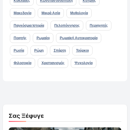
Κυκλάδες
Κωνσταντινούπολη
Κύπρος
Μακεδονία
Μικρά Ασία
Μυθολογία
Παγκόσμια Ιστορία
Πελοπόννησος
Περιηγητές
Ποιητής
Ρωμαίοι
Ρωμαϊκή Αυτοκρατορία
Ρωσία
Ρώμη
Σπάρτη
Τούρκοι
Φιλοσοφία
Χριστιανισμός
Ψυχολογία
Σας Ξέφυγε