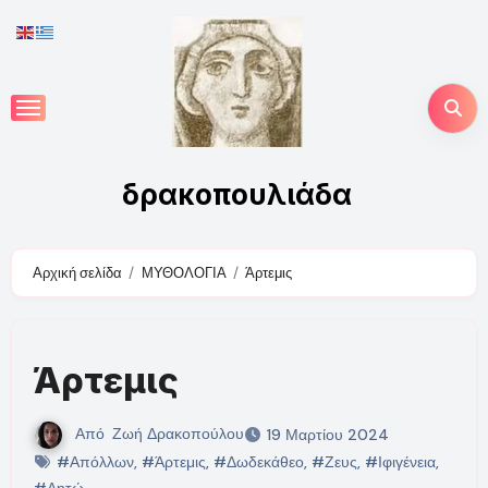
Skip
to
content
δρακοπουλιάδα
Αρχική σελίδα
ΜΥΘΟΛΟΓΙΑ
Άρτεμις
Άρτεμις
Από
Ζωή Δρακοπούλου
19 Μαρτίου 2024
#Απόλλων
,
#Άρτεμις
,
#Δωδεκάθεο
,
#Ζευς
,
#Ιφιγένεια
,
#Λητώ