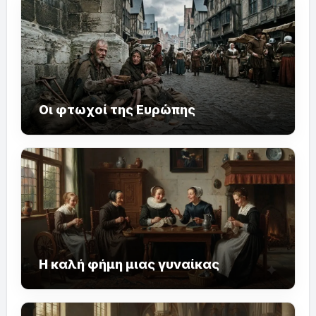
Οι φτωχοί της Ευρώπης
Η καλή φήμη μιας γυναίκας