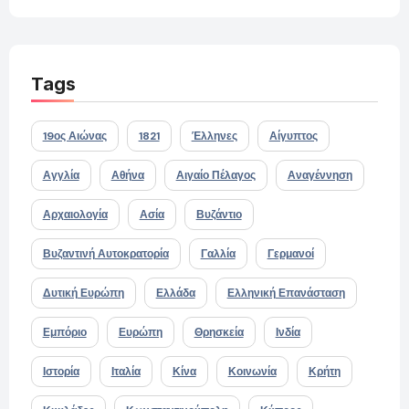
Tags
19ος Αιώνας
1821
Έλληνες
Αίγυπτος
Αγγλία
Αθήνα
Αιγαίο Πέλαγος
Αναγέννηση
Αρχαιολογία
Ασία
Βυζάντιο
Βυζαντινή Αυτοκρατορία
Γαλλία
Γερμανοί
Δυτική Ευρώπη
Ελλάδα
Ελληνική Επανάσταση
Εμπόριο
Ευρώπη
Θρησκεία
Ινδία
Ιστορία
Ιταλία
Κίνα
Κοινωνία
Κρήτη