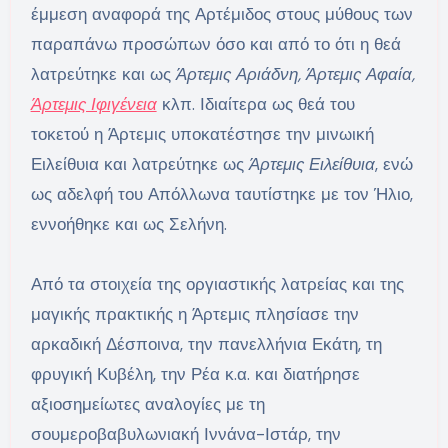
έμμεση αναφορά της Αρτέμιδος στους μύθους των
παραπάνω προσώπων όσο και από το ότι η θεά
λατρεύτηκε και ως
Άρτεμις Αριάδνη, Άρτεμις Αφαία,
Άρτεμις Ιφιγένεια
κλπ. Ιδιαίτερα ως θεά του
τοκετού η Άρτεμις υποκατέστησε την μινωική
Ειλείθυια και λατρεύτηκε ως
Άρτεμις Ειλείθυια
, ενώ
ως αδελφή του Απόλλωνα ταυτίστηκε με τον Ήλιο,
εννοήθηκε και ως Σελήνη.
Από τα στοιχεία της οργιαστικής λατρείας και της
μαγικής πρακτικής η Άρτεμις πλησίασε την
αρκαδική Δέσποινα, την πανελλήνια Εκάτη, τη
φρυγική Κυβέλη, την Ρέα κ.α. και διατήρησε
αξιοσημείωτες αναλογίες με τη
σουμεροβαβυλωνιακή Ιννάνα-Ιστάρ, την