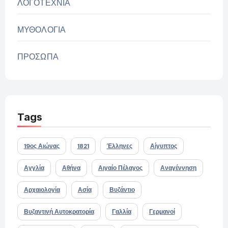
ΛΟΓΟΤΕΧΝΙΑ
ΜΥΘΟΛΟΓΙΑ
ΠΡΟΣΩΠΑ
Tags
19ος Αιώνας
1821
Έλληνες
Αίγυπτος
Αγγλία
Αθήνα
Αιγαίο Πέλαγος
Αναγέννηση
Αρχαιολογία
Ασία
Βυζάντιο
Βυζαντινή Αυτοκρατορία
Γαλλία
Γερμανοί