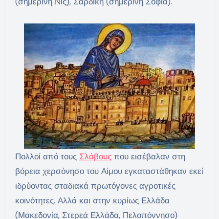
(σημερινή Νις), Σαρδική (σημερινή Σόφια).
Πολλοί από τους
Σλάβους
που εισέβαλαν στη
βόρεια χερσόνησο του Αίμου εγκαταστάθηκαν εκεί
ιδρύοντας σταδιακά πρωτόγονες αγροτικές
κοινότητες. Αλλά και στην κυρίως Ελλάδα
(Μακεδονία, Στερεά Ελλάδα, Πελοπόννησο)