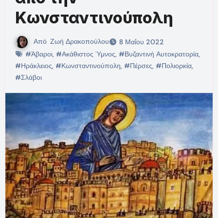
Κωνσταντινούπολη
Από
Ζωή Δρακοπούλου
8 Μαΐου 2022
#Άβαροι
,
#Ακάθιστος Ύμνος
,
#Βυζαντινή Αυτοκρατορία
,
#Ηράκλειος
,
#Κωνσταντινούπολη
,
#Πέρσες
,
#Πολιορκία
,
#Σλάβοι