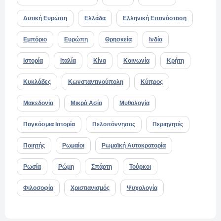
Δυτική Ευρώπη
Ελλάδα
Ελληνική Επανάσταση
Εμπόριο
Ευρώπη
Θρησκεία
Ινδία
Ιστορία
Ιταλία
Κίνα
Κοινωνία
Κρήτη
Κυκλάδες
Κωνσταντινούπολη
Κύπρος
Μακεδονία
Μικρά Ασία
Μυθολογία
Παγκόσμια Ιστορία
Πελοπόννησος
Περιηγητές
Ποιητής
Ρωμαίοι
Ρωμαϊκή Αυτοκρατορία
Ρωσία
Ρώμη
Σπάρτη
Τούρκοι
Φιλοσοφία
Χριστιανισμός
Ψυχολογία