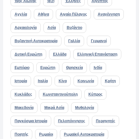
19ος Αιώνας
1821
Έλληνες
Αίγυπτος
Αγγλία
Αθήνα
Αιγαίο Πέλαγος
Αναγέννηση
Αρχαιολογία
Ασία
Βυζάντιο
Βυζαντινή Αυτοκρατορία
Γαλλία
Γερμανοί
Δυτική Ευρώπη
Ελλάδα
Ελληνική Επανάσταση
Εμπόριο
Ευρώπη
Θρησκεία
Ινδία
Ιστορία
Ιταλία
Κίνα
Κοινωνία
Κρήτη
Κυκλάδες
Κωνσταντινούπολη
Κύπρος
Μακεδονία
Μικρά Ασία
Μυθολογία
Παγκόσμια Ιστορία
Πελοπόννησος
Περιηγητές
Ποιητής
Ρωμαίοι
Ρωμαϊκή Αυτοκρατορία