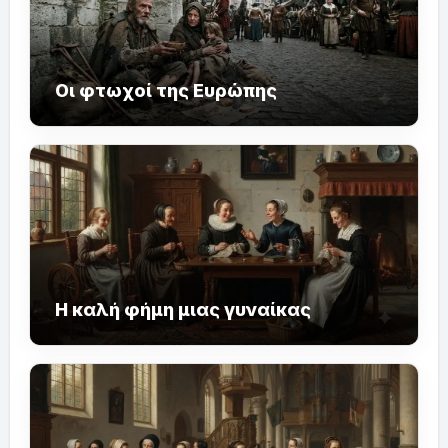
Οι φτωχοί της Ευρώπης
Η καλή φήμη μιας γυναίκας